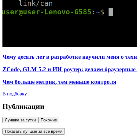
Чему десять лет в разработке научили меня о тех
ZCode, GLM-5.2 и ИИ-роутер: делаем браузерные 
Чем больше метрик, тем меньше контроля
В подборку
Публикации
Лучшие за сутки
Похожие
Показать лучшие за всё время