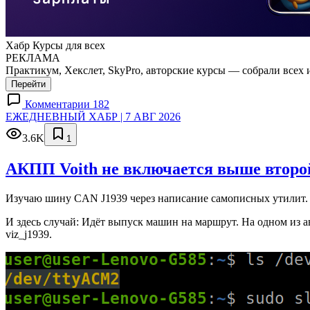
Хабр Курсы для всех
РЕКЛАМА
Практикум, Хекслет, SkyPro, авторские курсы — собрали всех 
Перейти
Комментарии 182
ЕЖЕДНЕВНЫЙ ХАБР | 7 АВГ 2026
3.6K
1
АКПП Voith не включается выше второй
Изучаю шину CAN J1939 через написание самописных утилит. 
И здесь случай: Идёт выпуск машин на маршрут. На одном из а
viz_j1939.