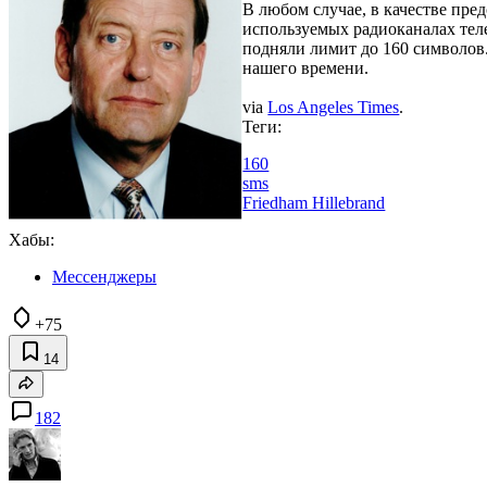
В любом случае, в качестве пре
используемых радиоканалах теле
подняли лимит до 160 символов
нашего времени.
via
Los Angeles Times
.
Теги:
160
sms
Friedham Hillebrand
Хабы:
Мессенджеры
+75
14
182