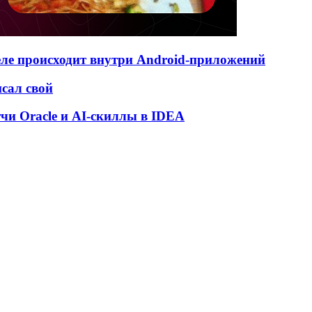
деле происходит внутри Android-приложений
исал свой
атчи Oracle и AI-скиллы в IDEA