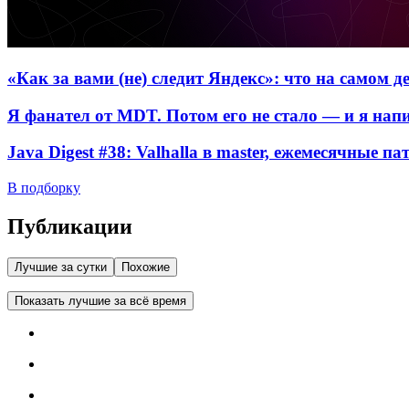
«Как за вами (не) следит Яндекс»: что на самом 
Я фанател от MDT. Потом его не стало — и я нап
Java Digest #38: Valhalla в master, ежемесячные п
В подборку
Публикации
Лучшие за сутки
Похожие
Показать лучшие за всё время