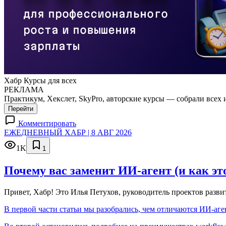
Хабр Курсы для всех
РЕКЛАМА
Практикум, Хекслет, SkyPro, авторские курсы — собрали всех 
Перейти
Комментировать
ЕЖЕДНЕВНЫЙ ХАБР | 8 АВГ 2026
1K
1
Почему вас заменит ИИ‑агент (и как эт
Привет, Хабр! Это Илья Петухов, руководитель проектов разв
В первой части статьи мы разобрались, чем отличаются ИИ-аген