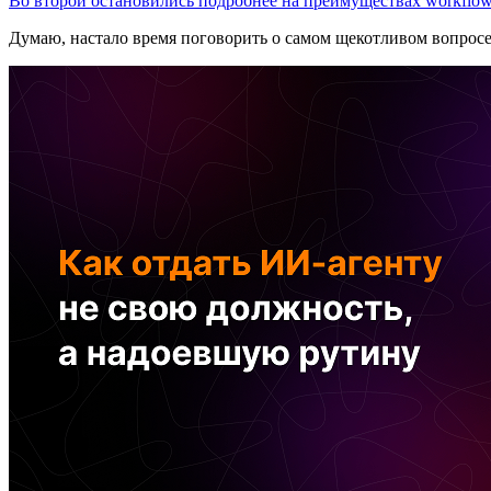
Во второй остановились подробнее на преимуществах workflow
Думаю, настало время поговорить о самом щекотливом вопрос