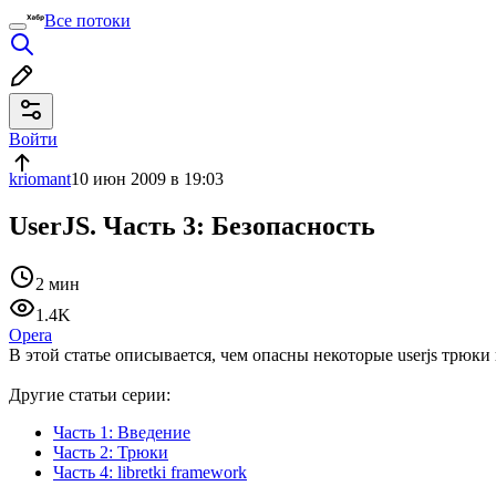
Все потоки
Войти
kriomant
10 июн 2009 в 19:03
UserJS. Часть 3: Безопасность
2 мин
1.4K
Opera
В этой статье описывается, чем опасны некоторые userjs трюки 
Другие статьи серии:
Часть 1: Введение
Часть 2: Трюки
Часть 4: libretki framework