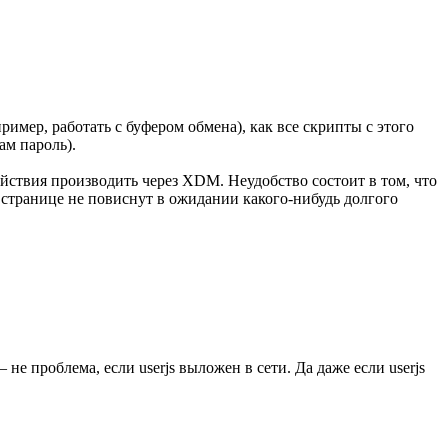
имер, работать с буфером обмена), как все скрипты с этого
ам пароль).
действия производить через XDM. Неудобство состоит в том, что
 странице не повиснут в ожидании какого-нибудь долгого
е проблема, если userjs выложен в сети. Да даже если userjs