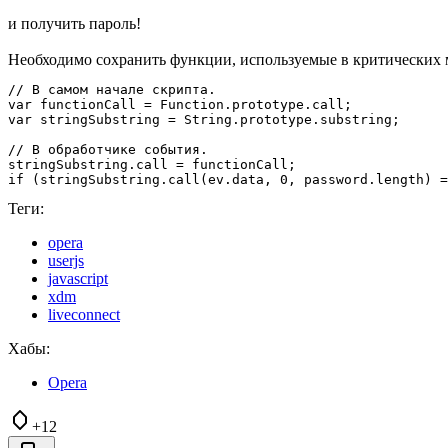
и получить пароль!
Необходимо сохранить функции, используемые в критических ме
// В самом начале скрипта.

var functionCall = Function.prototype.call;

var stringSubstring = String.prototype.substring;

// В обработчике события.

stringSubstring.call = functionCall;

Теги:
opera
userjs
javascript
xdm
liveconnect
Хабы:
Opera
+12