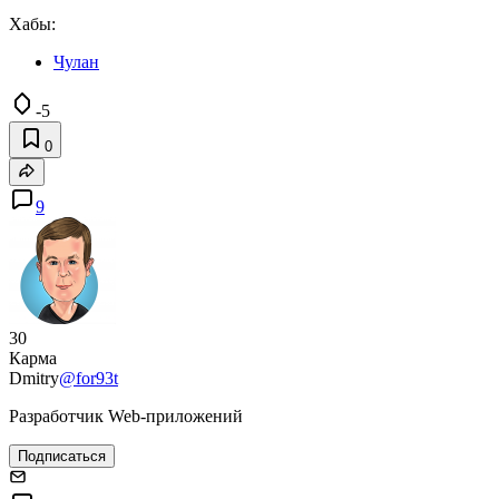
Хабы:
Чулан
-5
0
9
30
Карма
Dmitry
@for93t
Разработчик Web-приложений
Подписаться