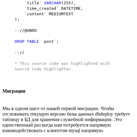
`title`
VARCHAR
(255),
`time_created` DATETIME,
`content` MEDIUMTEXT
);
--//@UNDO
DROP
TABLE
`post`;
--//
* This source code was highlighted with
Source Code Highlighter
.
Миграции
Мы в одном шаге от нашей первой миграции. Чтобы
отслеживать текущую версию базы данных dbdeploy требует
таблицу в БД для хранения служебной информации. Это
единственный раз когда нам потребуется напрямую
взаимодействовать с клиентом mysql напрямую.