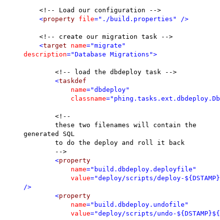
<!-- Load our configuration -->
<
property
file
="./build.properties"
/>
<!-- create our migration task -->
<
target
name
="migrate"
description
="Database Migrations"
>
<!-- load the dbdeploy task -->
<
taskdef
name
="dbdeploy"
classname
="phing.tasks.ext.dbdeploy.Db
<!--
these two filenames will contain the
generated SQL
to do the deploy and roll it back
-->
<
property
name
="build.dbdeploy.deployfile"
value
="deploy/scripts/deploy-${DSTAMP}
/>
<
property
name
="build.dbdeploy.undofile"
value
="deploy/scripts/undo-${DSTAMP}${