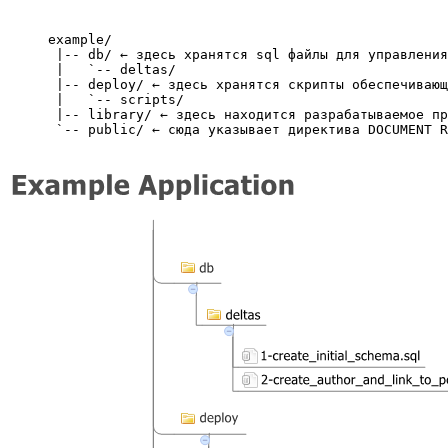
example/

 |-- db/ ← здесь хранятся sql файлы для управления
 |   `-- deltas/

 |-- deploy/ ← здесь хранятся скрипты обеспечивающ
 |   `-- scripts/

 |-- library/ ← здесь находится разрабатываемое пр