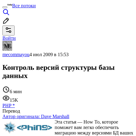
Все потоки
Войти
mecommayou
4 июл 2009 в 15:53
Контроль версий структуры базы
данных
6 мин
15K
PHP
*
Перевод
Автор оригинала:
Dave Marshall
Эта статья — How To, которое
поможет вам легко обеспечить
миграцию между версиями БД ваших