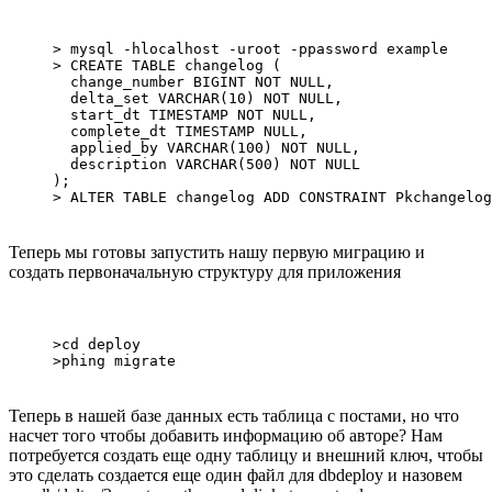
> mysql -hlocalhost -uroot -ppassword example

> CREATE TABLE changelog (

  change_number BIGINT NOT NULL,

  delta_set VARCHAR(10) NOT NULL,

  start_dt TIMESTAMP NOT NULL,

  complete_dt TIMESTAMP NULL,

  applied_by VARCHAR(100) NOT NULL,

  description VARCHAR(500) NOT NULL

);

Теперь мы готовы запустить нашу первую миграцию и
создать первоначальную структуру для приложения
>cd deploy

Теперь в нашей базе данных есть таблица с постами, но что
насчет того чтобы добавить информацию об авторе? Нам
потребуется создать еще одну таблицу и внешний ключ, чтобы
это сделать создается еще один файл для dbdeploy и назовем