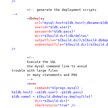
/>
<!-- generate the deployment scripts
-->
<
dbdeploy
url
="mysql:host=${db.host};dbname=${db
userid
="${db.user}"
password
="${db.pass}"
dir
="${build.dir}/db/deltas"
outputfile
="${build.dir}/${build.dbdep
undooutputfile
="${build.dir}/${build.d
/>
<!--
Execute the SQL
Use mysql command line to avoid
trouble with large files
or many statements and PDO
-->
<
exec
command
="${progs.mysql} -
h${db.host} -u${db.user} -p${db.pass}
${db.name} < ${build.dbdeploy.deployfile}"
dir
="${build.dir}"
checkreturn
="true"
/>