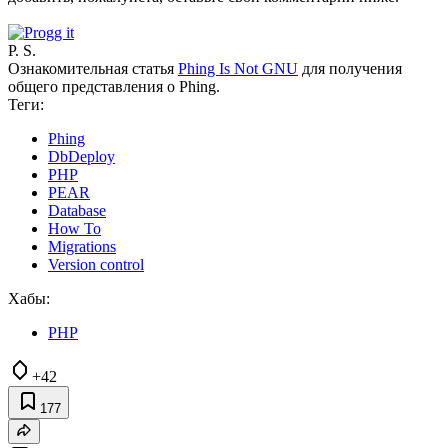
P. S.
Ознакомительная статья
Phing Is Not GNU
для получения
общего представления о Phing.
Теги:
Phing
DbDeploy
PHP
PEAR
Database
How To
Migrations
Version control
Хабы:
PHP
+42
177