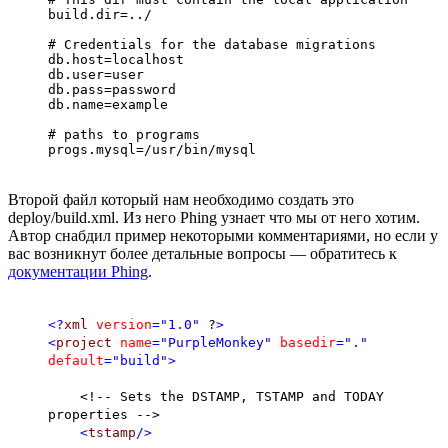
build.dir=../

# Credentials for the database migrations

db.host=localhost

db.user=user

db.pass=password

db.name=example

# paths to programs

Второй файл который нам необходимо создать это
deploy/build.xml. Из него Phing узнает что мы от него хотим.
Автор снабдил пример некоторыми комментариями, но если у
вас возникнут более детальные вопросы — обратитесь к
документации Phing
.
<?
xml
version
="1.0"
?
>
<
project
name
="PurpleMonkey"
basedir
="."
default
="build"
>
<!-- Sets the DSTAMP, TSTAMP and TODAY
properties -->
<
tstamp
/>