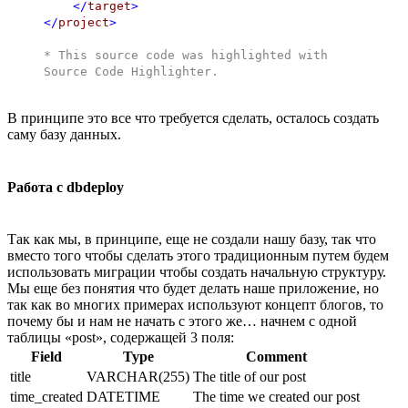
</
target
>
</
project
>
* This source code was highlighted with
Source Code Highlighter
.
В принципе это все что требуется сделать, осталось создать
саму базу данных.
Работа с dbdeploy
Так как мы, в принципе, еще не создали нашу базу, так что
вместо того чтобы сделать этого традиционным путем будем
использовать миграции чтобы создать начальную структуру.
Мы еще без понятия что будет делать наше приложение, но
так как во многих примерах используют концепт блогов, то
почему бы и нам не начать с этого же… начнем с одной
таблицы «post», содержащей 3 поля:
Field
Type
Comment
title
VARCHAR(255)
The title of our post
time_created
DATETIME
The time we created our post