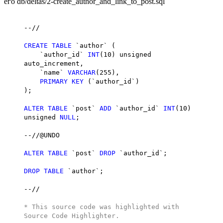
его db/deltas/2-create_author_and_link_to_post.sql
--//
CREATE
TABLE
`author` (
`author_id`
INT
(10) unsigned
auto_increment,
`name`
VARCHAR
(255),
PRIMARY
KEY
(`author_id`)
);
ALTER
TABLE
`post`
ADD
`author_id`
INT
(10)
unsigned
NULL
;
--//@UNDO
ALTER
TABLE
`post`
DROP
`author_id`;
DROP
TABLE
`author`;
--//
* This source code was highlighted with
Source Code Highlighter
.