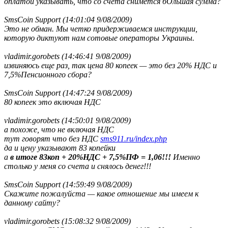
оплатой указывать, что со счета снимется бОльшая сумма?
SmsCoin Support (14:01:04 9/08/2009)
Это не обман. Мы четко придерживаемся инструкции,
которую диктуют нам сотовые операторы Украины.
vladimir.gorobets (14:46:41 9/08/2009)
извиняюсь еще раз, так цена 80 копеек — это без 20% НДС и
7,5%Пенсионного сбора?
SmsCoin Support (14:47:24 9/08/2009)
80 копеек это включая НДС
vladimir.gorobets (14:50:01 9/08/2009)
а похоже, что не включая НДС
тут говорят что без НДС
sms911.ru/index.php
да и цену указывают 83 копейки
а
в итоге 83коп + 20%НДС + 7,5%ПФ = 1,06!!!
Именно
столько у меня со счета и снялось денег!!!
SmsCoin Support (14:59:49 9/08/2009)
Скажите пожалуйста — какое отношение мы имеем к
данному сайту?
vladimir.gorobets (15:08:32 9/08/2009)