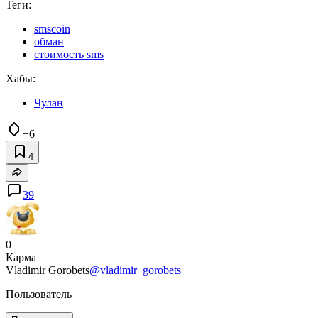
Теги:
smscoin
обман
стоимость sms
Хабы:
Чулан
+6
4
39
0
Карма
Vladimir Gorobets
@vladimir_gorobets
Пользователь