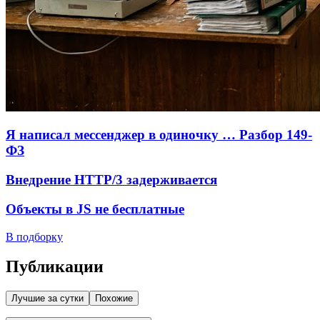
Я написал мессенджер в одиночку … Разбор 149-
ФЗ
Внедрение HTTP/3 задерживается
Объекты в JS не бесплатные
В подборку
Публикации
Лучшие за сутки
Похожие