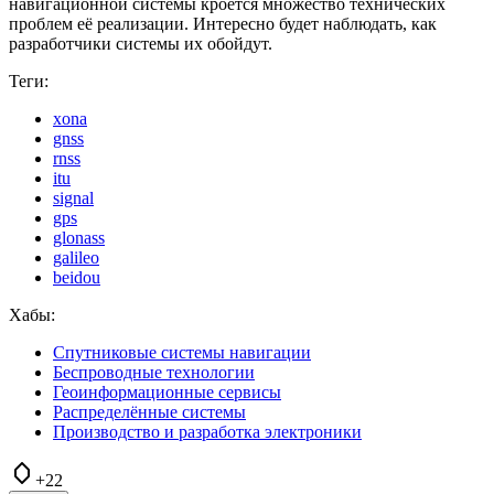
навигационной системы кроется множество технических
проблем её реализации. Интересно будет наблюдать, как
разработчики системы их обойдут.
Теги:
xona
gnss
rnss
itu
signal
gps
glonass
galileo
beidou
Хабы:
Спутниковые системы навигации
Беспроводные технологии
Геоинформационные сервисы
Распределённые системы
Производство и разработка электроники
+22