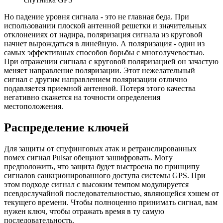
Но падение уровня сигнала - это не главная беда. При
использовании плоской антенной решетки и значительных
отклонениях от надира, поляризация сигнала из круговой
начнет вырождаться в линейную. А поляризация - один из
самых эффективных способов борьбы с многолучевостью.
При отражении сигнала с круговой поляризацией он зачастую
меняет направление поляризации. Этот нежелательный
сигнал с другим направлением поляризации отлично
подавляется приемной антенной. Потеря этого качества
негативно скажется на точности определения
местоположения.
Распределение ключей
Для защиты от спуфинговых атак и ретранслированных
помех сигнал Pulsar обещают зашифровать. Могу
предположить, что защита будет выстроена по принципу
сигналов санкционированного доступа системы GPS. При
этом подходе сигнал с высоким темпом модулируется
псевдослучайной последовательностью, являющейся хэшем от
текущего времени. Чтобы полноценно принимать сигнал, вам
нужен ключ, чтобы отражать время в ту самую
последовательность.