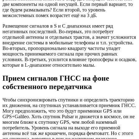
две компоненты на одной несущей. Если первый вариант, то
где будем размазывать? Если второй, то уровень
межсистемных помех возрастет ещё на 3 дБ.
Размещение сигналов в S и C диапазонах имеет ряд
негативных последствий. Во-первых, это потребует
отдельной антенны и отдельных трактов, а значит усложнится
внедрение системы в мобильные телефоны и т.п. устройства.
Во-вторых, пропорционально квадрату частоты упадет
мощность принимаемого сигнала при прочих равных
условиях. В-третьих, усилится влияние тропосферы и осадков,
которые в L-диапазоне относительно малы.
Прием сигналов ГНСС на фоне
собственного передатчика
Чтобы синхронизировать спутники и определить траекторию
их движения, на спутниках устанавливается приемник ГНСС.
Могу предположить, что это будут приемники GPS или
GPS+Galileo. Хоть спутник Pulsar и движется в космосе, он не
многим ближе к спутнику GPS, чем любой наземный
потребитель. Уровень сигнала на выходе его приемной
антенны всё так же крошечен, порядка фемтоватт. Но с этого
же спутника, вероятно в том же частотном диапазоне,