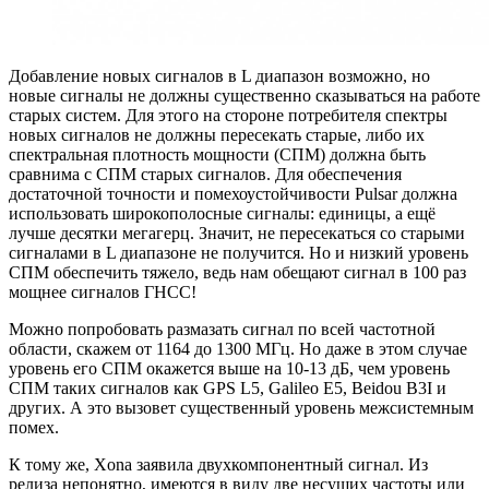
Добавление новых сигналов в L диапазон возможно, но
новые сигналы не должны существенно сказываться на работе
старых систем. Для этого на стороне потребителя спектры
новых сигналов не должны пересекать старые, либо их
спектральная плотность мощности (СПМ) должна быть
сравнима с СПМ старых сигналов. Для обеспечения
достаточной точности и помехоустойчивости Pulsar должна
использовать широкополосные сигналы: единицы, а ещё
лучше десятки мегагерц. Значит, не пересекаться со старыми
сигналами в L диапазоне не получится. Но и низкий уровень
СПМ обеспечить тяжело, ведь нам обещают сигнал в 100 раз
мощнее сигналов ГНСС!
Можно попробовать размазать сигнал по всей частотной
области, скажем от 1164 до 1300 МГц. Но даже в этом случае
уровень его СПМ окажется выше на 10-13 дБ, чем уровень
СПМ таких сигналов как GPS L5, Galileo E5, Beidou B3I и
других. А это вызовет существенный уровень межсистемным
помех.
К тому же, Xona заявила двухкомпонентный сигнал. Из
релиза непонятно, имеются в виду две несущих частоты или