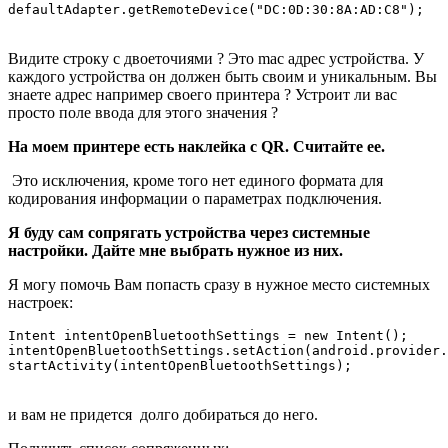
defaultAdapter.getRemoteDevice("DC:0D:30:8A:AD:C8");
Видите строку с двоеточиями ? Это mac адрес устройства. У
каждого устройства он должен быть своим и уникальным. Вы
знаете адрес например своего принтера ? Устроит ли вас
просто поле ввода для этого значения ?
На моем принтере есть наклейка с QR. Считайте ее.
Это исключения, кроме того нет единого формата для
кодирования информации о параметрах подключения.
Я буду сам сопрягать устройства через системные
настройки. Дайте мне выбрать нужное из них.
Я могу помочь Вам попасть сразу в нужное место системных
настроек:
Intent intentOpenBluetoothSettings = new Intent();

intentOpenBluetoothSettings.setAction(android.provider.
startActivity(intentOpenBluetoothSettings); 
и вам не придется долго добираться до него.