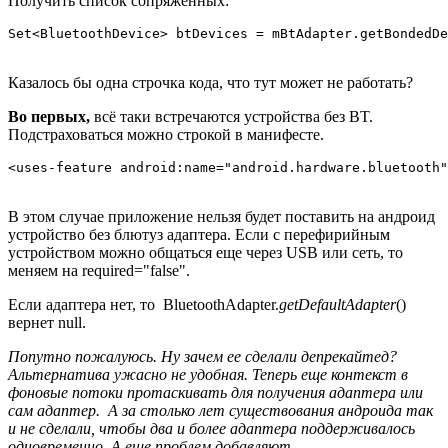
Получить список сопряженных:
Set<BluetoothDevice> btDevices = mBtAdapter.getBondedDe
Казалось бы одна строчка кода, что тут может не работать?
Во первых,
всё таки встречаются устройства без BT.
Подстраховаться можно строкой в манифесте.
<uses-feature android:name="android.hardware.bluetooth"
В этом случае приложение нельзя будет поставить на андроид
устройство без блютуз адаптера. Если с перефирийным
устройством можно общаться еще через USB или сеть, то
меняем на required="false".
Если адаптера нет, то BluetoothAdapter.
getDefaultAdapter
()
вернет null.
Попутно пожалуюсь. Ну зачем ее сделали депрекайтед?
Альтернатива ужасно не удобная. Теперь еще контекст в
фоновые потоки протаскивать для получения адаптера или
сам адаптер. А за столько лет существования андроида так
и не сделали, чтобы два и более адаптера поддерживалось
одновременно. А еще проблем добавляют .