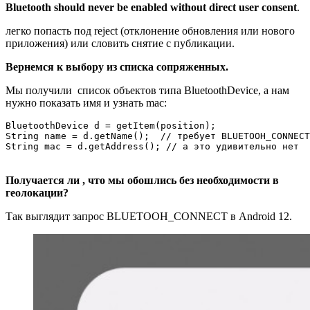
Bluetooth should never be enabled without direct user consent
.
легко попасть под reject (отклонение обновления или нового
приложения) или словить снятие с публикации.
Вернемся к выбору из списка сопряженных.
Мы получили список объектов типа BluetoothDevice, а нам
нужно показать имя и узнать mac:
BluetoothDevice d = getItem(position);

String name = d.getName();  // требует BLUETOOH_CONNECT

String mac = d.getAddress(); // а это удивительно нет
Получается ли , что мы обошлись без необходимости в
геолокации?
Так выглядит запрос BLUETOOH_CONNECT в Android 12.