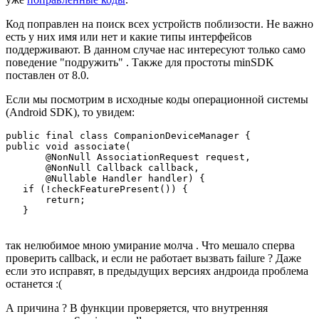
Код поправлен на поиск всех устройств поблизости. Не важно
есть у них имя или нет и какие типы интерфейсов
поддерживают. В данном случае нас интересуют только само
поведение "подружить" . Также для простоты minSDK
поставлен от 8.0.
Если мы посмотрим в исходные коды операционной системы
(Android SDK), то увидем:
public final class CompanionDeviceManager {

public void associate(

       @NonNull AssociationRequest request,

       @NonNull Callback callback,

       @Nullable Handler handler) {

   if (!checkFeaturePresent()) {

       return;

так нелюбимое мною умирание молча . Что мешало сперва
проверить callback, и если не работает вызвать failure ? Даже
если это исправят, в предыдущих версиях андроида проблема
останется :(
А причина ? В функции проверяется, что внутренняя