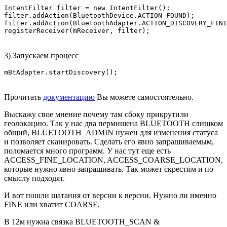
IntentFilter filter = new IntentFilter();

filter.addAction(BluetoothDevice.ACTION_FOUND);

filter.addAction(BluetoothAdapter.ACTION_DISCOVERY_FINI
registerReceiver(mReceiver, filter);
3) Запускаем процесс
mBtAdapter.startDiscovery();
Прочитать
документацию
Вы можете самостоятельно.
Выскажу свое мнение почему там сбоку прикрутили
геолокацию. Так у нас два пермишена BLUETOOTH слишком
общий, BLUETOOTH_ADMIN нужен для изменения статуса
и позволяет сканировать. Сделать его явно запрашиваемым,
поломается много программ. У нас тут еще есть
ACCESS_FINE_LOCATION, ACCESS_COARSE_LOCATION,
которые нужно явно запрашивать. Так может скрестим и по
смыслу подходят.
И вот пошли шатания от версии к версии. Нужно ли именно
FINE или хватит COARSE.
В 12м нужна связка BLUETOOTH_SCAN &