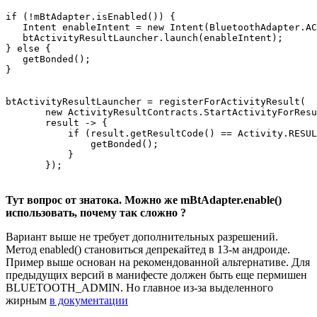
if (!mBtAdapter.isEnabled()) {

   Intent enableIntent = new Intent(BluetoothAdapter.AC
   btActivityResultLauncher.launch(enableIntent);

} else {

   getBonded();

btActivityResultLauncher = registerForActivityResult(

       new ActivityResultContracts.StartActivityForResu
       result -> {

           if (result.getResultCode() == Activity.RESUL
               getBonded();

           }

Тут вопрос от знатока. Можно же mBtAdapter.enable()
использовать, почему так сложно ?
Вариант выше не требует дополнительных разрешений.
Метод enabled() становиться депрекайтед в 13-м андроиде.
Пример выше основан на рекомендованной альтернативе. Для
предыдущих версий в манифесте должен быть еще пермишен
BLUETOOTH_ADMIN. Но главное из-за выделенного
жирным
в документации