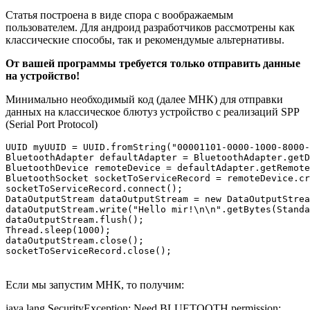
Статья построена в виде спора с воображаемым
пользователем. Для андроид разработчиков рассмотрены как
классические способы, так и рекомендумые альтернативы.
От вашей программы требуется только отправить данные
на устройство!
Минимально необходимый код (далее МНК) для отправки
данных на классическое блютуз устройство с реализаций SPP
(Serial Port Protocol)
UUID myUUID = UUID.fromString("00001101-0000-1000-8000-
BluetoothAdapter defaultAdapter = BluetoothAdapter.getD
BluetoothDevice remoteDevice = defaultAdapter.getRemote
BluetoothSocket socketToServiceRecord = remoteDevice.cr
socketToServiceRecord.connect();

DataOutputStream dataOutputStream = new DataOutputStrea
dataOutputStream.write("Hello mir!\n\n".getBytes(Standa
dataOutputStream.flush();

Thread.sleep(1000);

dataOutputStream.close();

socketToServiceRecord.close();
Если мы запустим МНК, то получим:
java.lang.SecurityException: Need BLUETOOTH permission: