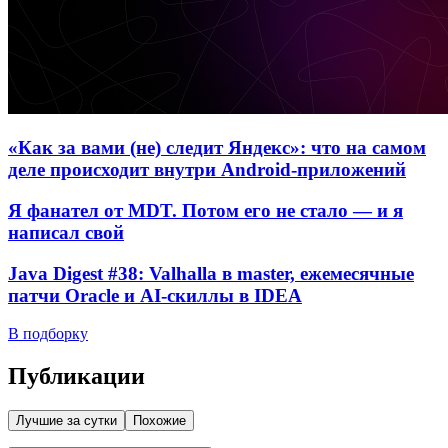
«Как за вами (не) следит Яндекс»: что на самом
деле происходит внутри Android-приложений
Я фанател от MDT. Потом его не стало — и я
написал свой
Java Digest #38: Valhalla в master, ежемесячные
патчи Oracle и AI-скиллы в IDEA
В подборку
Публикации
Лучшие за сутки
Похожие