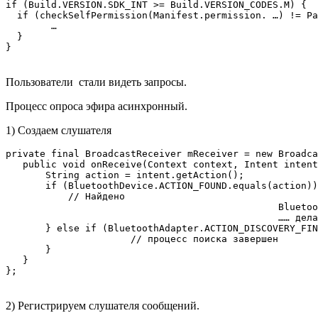
if (Build.VERSION.SDK_INT >= Build.VERSION_CODES.M) {

  if (checkSelfPermission(Manifest.permission. …) != Pa
	…

  }

Пользователи стали видеть запросы.
Процесс опроса эфира асинхронный.
1) Создаем слушателя
private final BroadcastReceiver mReceiver = new Broadca
   public void onReceive(Context context, Intent intent
       String action = intent.getAction();

       if (BluetoothDevice.ACTION_FOUND.equals(action))
           // Найдено 

						BluetoothDevice device = intent.getParcelableExtra(BluetoothDevice.EXTRA_DEVICE);

						…… делаем с ним что нужно

       } else if (BluetoothAdapter.ACTION_DISCOVERY_FIN
		      // процесс поиска завершен

       }

   }

2) Регистрируем слушателя сообщений.