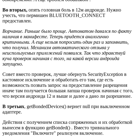
Во вторых,
опять головная боль в 12м андроиде. Нужно
учесть, что пермишен BLUETOOTH_CONNECT
предоставлен.
Ворчание. Раньше было проще. Автоматом давался по факту
наличия в манифесте. Теперь придется аналогично
критичными. А еще нельзя попросить один раз и запомнить,
что получил. Механизм автоматического отзыва у
неиспользуемых приложений появился. Так что здравствуй
куча проверок начиная с того, на какой версии андроида
запущено.
Совет вместо проверок, лучше обернуть SecurityException в
кастомное исключение и обработать его там, где есть
возможность позвать запрос на предоставление разрещения
иначе там получается большая лапша проверок начиная с того,
что версия андроида 12 и выше и далее а дано ли разрешение.
В третьих
, getBondedDevices() вернет null при выключенном
адаптере.
Действия с получением списка сопряженных и их обработкой
вынесем в функцию getBonded() . Вместо тривиального
уведомления "Включите" реализуем включение.