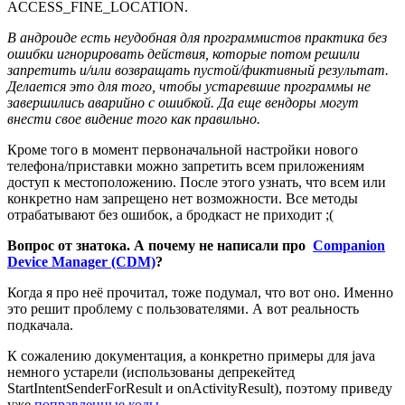
ACCESS_FINE_LOCATION.
В андроиде есть неудобная для программистов практика без
ошибки игнорировать действия, которые потом решили
запретить и/или возвращать пустой/фиктивный результат.
Делается это для того, чтобы устаревшие программы не
завершились аварийно с ошибкой. Да еще вендоры могут
внести свое видение того как правильно.
Кроме того в момент первоначальной настройки нового
телефона/приставки можно запретить всем приложениям
доступ к местоположению. После этого узнать, что всем или
конкретно нам запрещено нет возможности. Все методы
отрабатывают без ошибок, а бродкаст не приходит ;(
Вопрос от знатока. А почему не написали про
Companion
Device Manager (CDM)
?
Когда я про неё прочитал, тоже подумал, что вот оно. Именно
это решит проблему с пользователями. А вот реальность
подкачала.
К сожалению документация, а конкретно примеры для java
немного устарели (использованы депрекейтед
StartIntentSenderForResult и onActivityResult), поэтому приведу
уже
поправленные коды
.