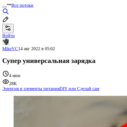
Все потоки
Войти
MikeVC
14 авг 2022 в 05:02
Супер универсальная зарядка
4 мин
28K
Энергия и элементы питания
DIY или Сделай сам