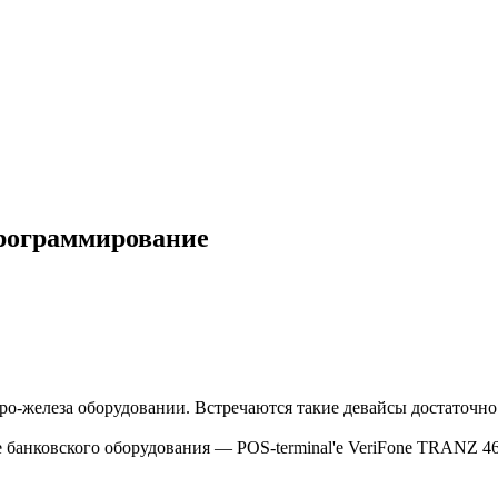
 программирование
тро-железа оборудовании. Встречаются такие девайсы достаточн
е банковского оборудования — POS-terminal'е VeriFone TRANZ 