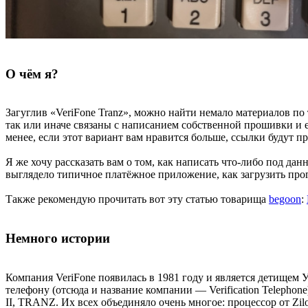
О чём я?
Загуглив «VeriFone Tranz», можно найти немало материалов п
так или иначе связаны с написанием собственной прошивки и е
менее, если этот вариант вам нравится больше, ссылки будут п
Я же хочу рассказать вам о том, как написать что-либо под да
выглядело типичное платёжное приложение, как загрузить прог
Также рекомендую прочитать вот эту статью товарища
begoon
:
Немного истории
Компания VeriFone появилась в 1981 году и является детищем 
телефону (отсюда и название компании — Verification Teleph
II, TRANZ. Их всех объединяло очень многое: процессор от Z