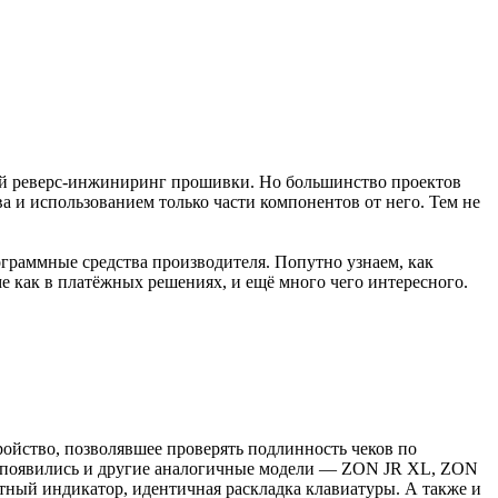
ный реверс-инжиниринг прошивки. Но большинство проектов
а и использованием только части компонентов от него. Тем не
рограммные средства производителя. Попутно узнаем, как
ме как в платёжных решениях, и ещё много чего интересного.
ройство, позволявшее проверять подлинность чеков по
зже появились и другие аналогичные модели — ZON JR XL, ZON
тный индикатор, идентичная раскладка клавиатуры. А также и