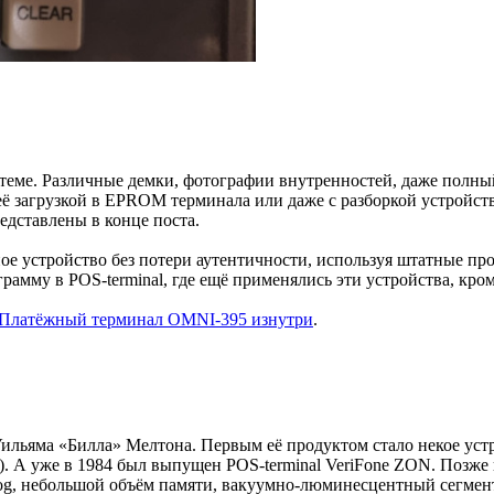
о теме. Различные демки, фотографии внутренностей, даже пол
ё загрузкой в EPROM терминала или даже с разборкой устройств
редставлены в конце поста.
нное устройство без потери аутентичности, используя штатные п
рамму в POS-terminal, где ещё применялись эти устройства, кро
Платёжный терминал OMNI-395 изнутри
.
Уильяма «Билла» Мелтона. Первым её продуктом стало некое уст
one). А уже в 1984 был выпущен POS-terminal VeriFone ZON. По
ilog, небольшой объём памяти, вакуумно-люминесцентный сегмен