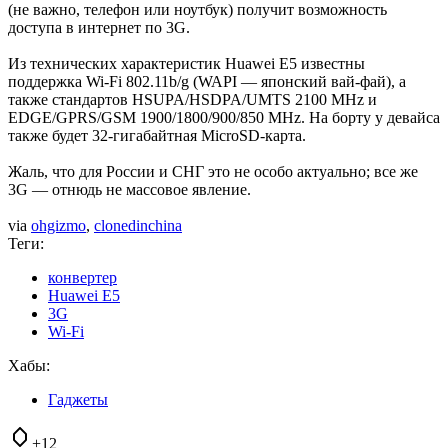
(не важно, телефон или ноутбук) получит возможность
доступа в интернет по 3G.
Из технических характеристик Huawei E5 известны
поддержка Wi-Fi 802.11b/g (WAPI — японский вай-фай), а
также стандартов HSUPA/HSDPA/UMTS 2100 MHz и
EDGE/GPRS/GSM 1900/1800/900/850 MHz. На борту у девайса
также будет 32-гигабайтная MicroSD-карта.
Жаль, что для России и СНГ это не особо актуально; все же
3G — отнюдь не массовое явление.
via
ohgizmo
,
clonedinchina
Теги:
конвертер
Huawei E5
3G
Wi-Fi
Хабы:
Гаджеты
+12