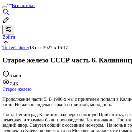
Все потоки
Войти
TinkerThinker
18 окт 2022 в 16:17
Старое железо СССР часть 6. Калининг
6 мин
7.4K
Старое железо
Продолжение части 5. В 1980-х мы с приятелем попали в Кали
кино. Но жизнь виделась яркой и цветной, молодость.
Поезд Ленинград-Калининград через союзную Прибалтику, гран
немецкая, и трамваи были производства Чехословакии. Гостиниц
задний двор. Санузел общий с соседним номером. На ночь в го
человек из Киева, вроде кто-то из Москвы, остальных не помн