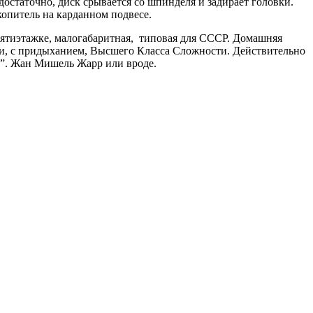
достаточно, диск срывается со шпинделя и задирает головки.
опитель на карданном подвесе.
 пятиэтажке, малогабаритная, типовая для СССР. Домашняя
ли, с придыханием, Высшего Класса Сложности. Действительно
н”. Жан Мишель Жарр или вроде.