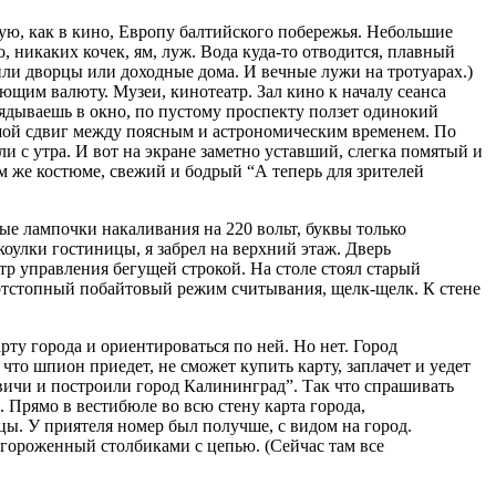
ную, как в кино, Европу балтийского побережья. Небольшие
 никаких кочек, ям, луж. Вода куда-то отводится, плавный
 или дворцы или доходные дома. И вечные лужи на тротуарах.)
ющим валюту. Музеи, кинотеатр. Зал кино к началу сеанса
лядываешь в окно, по пустому проспекту ползет одинокий
ьшой сдвиг между поясным и астрономическим временем. По
и с утра. И вот на экране заметно уставший, слегка помятый и
ом же костюме, свежий и бодрый “А теперь для зрителей
ые лампочки накаливания на 220 вольт, буквы только
акоулки гостиницы, я забрел на верхний этаж. Дверь
тр управления бегущей строкой. На столе стоял старый
тартстопный побайтовый режим считывания, щелк-щелк. К стене
ту города и ориентироваться по ней. Но нет. Город
что шпион приедет, не сможет купить карту, заплачет и уедет
квичи и построили город Калининград”. Так что спрашивать
 Прямо в вестибюле во всю стену карта города,
ы. У приятеля номер был получше, с видом на город.
огороженный столбиками с цепью. (Сейчас там все