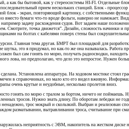
й, а как бы бытовой, как у стереосистемы HI-FI. Отдельные бл
 последовательный прием нескольких станций. Блок - процессор
ьшой блок - экран, повторяющий картинку, с собственными функ
но вместо бумаги что-то вроде фольги, наверно не намокает. Ви
например задачу расхождения судов. Вот задаем наше положение,
м. Смотрите, точка движется”. Дизайн, сложность начинки и про
щиками на болтах с кабелями поверх стены был сокрушительны
скурсии. Главная тема другая. БМРТ был площадкой для разрабо
 шутка, это я придумал, но как-то же она называлась. Работа п
лжен был сам гонять по морю, получать радиосводки, находить
ого лова, но предполагаю, что дело это непростое. Нужен больш
сделана. Установлена аппаратура. На ходовом мостике стоял гр
тмечен в справочниках, но мало кто его видел вживую. Информа
рапы очень крутые и неудобные, несколько пролетов вниз.
осто гонять по морю с тралом за бортом, ничего не поймаешь. 
вленных тросов. Нужно знать длину. По оборотам лебедки не год
 ненадежно, трос мокрый и скользкий. Выбран и реализован спос
ждом разматывании, вытравливании троса, считывание при сматы
аружилась неприятность с ЭВМ, накопитель на жестком диске н