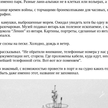
именно парк. Разные лани-альпаки не в клетках или вольерах, а
ежище времен войны, с торчащими бронеколпаками для часовых,
графии.
ье, камушки, выброшенные морем. Ожидал увидеть хотя бы одну 
разочарован. Музей подавал янтарь как полезное ископаемое, с
кола “Ленин” из янтаря. Картины, портреты, сделанные из янта
опался.
 сосны на песке. Холодно, дождь и ветер.
ассказывал. “Не обратили внимание, телефонные номера у нас р
 документации нет, сгорела. Где проложены кабели, куда идут, н
ейшей телефонной сети. Вот-вот все поменяем”.
л знакомый, с возможностью провести в порт и на судно каких
быть даже именно этот, название не запоминал.