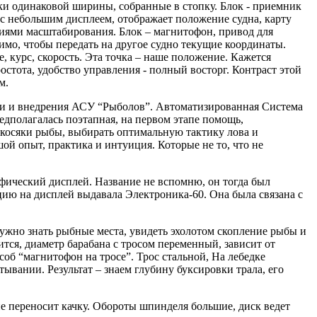
оки одинаковой ширины, собранные в стопку. Блок - приемник
 с небольшим дисплеем, отображает положение судна, карту
циями масштабирования. Блок – магнитофон, привод для
димо, чтобы передать на другое судно текущие координаты.
 курс, скорость. Эта точка – наше положение. Кажется
стота, удобство управления - полный восторг. Контраст этой
м.
тки и внедрения АСУ “Рыболов”. Автоматизированная Система
редполагалась поэтапная, на первом этапе помощь,
 косяки рыбы, выбирать оптимальную тактику лова и
ой опыт, практика и интуиция. Которые не то, что не
афический дисплей. Название не вспомню, он тогда был
цию на дисплей выдавала Электроника-60. Она была связана с
Нужно знать рыбные места, увидеть эхолотом скопление рыбы и
ится, диаметр барабана с тросом переменный, зависит от
об “магнитофон на тросе”. Трос стальной, На лебедке
вании. Результат – знаем глубину буксировки трала, его
е переносит качку. Обороты шпинделя большие, диск ведет