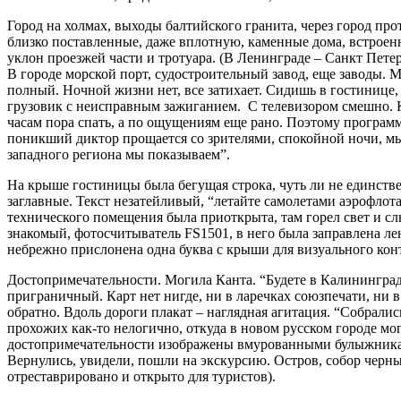
Город на холмах, выходы балтийского гранита, через город про
близко поставленные, даже вплотную, каменные дома, встроенн
уклон проезжей части и тротуара. (В Ленинграде – Санкт Пете
В городе морской порт, судостроительный завод, еще заводы. 
полный. Ночной жизни нет, все затихает. Сидишь в гостинице
грузовик с неисправным зажиганием. С телевизором смешно. 
часам пора спать, а по ощущениям еще рано. Поэтому программу
поникший диктор прощается со зрителями, спокойной ночи, мы 
западного региона мы показываем”.
На крыше гостиницы была бегущая строка, чуть ли не единстве
заглавные. Текст незатейливый, “летайте самолетами аэрофлота”
технического помещения была приоткрыта, там горел свет и сл
знакомый, фотосчитыватель FS1501, в него была заправлена ле
небрежно прислонена одна буква с крыши для визуального конт
Достопримечательности. Могила Канта. “Будете в Калининграде
приграничный. Карт нет нигде, ни в ларечках союзпечати, ни в
обратно. Вдоль дороги плакат – наглядная агитация. “Собрали
прохожих как-то нелогично, откуда в новом русском городе мо
достопримечательности изображены вмурованными булыжниками
Вернулись, увидели, пошли на экскурсию. Остров, собор черн
отреставрировано и открыто для туристов).