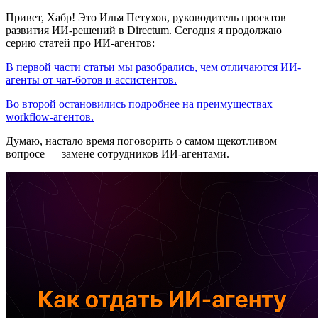
Привет, Хабр! Это Илья Петухов, руководитель проектов
развития ИИ-решений в Directum. Сегодня я продолжаю
серию статей про ИИ-агентов:
В первой части статьи мы разобрались, чем отличаются ИИ-
агенты от чат-ботов и ассистентов.
Во второй остановились подробнее на преимуществах
workflow-агентов.
Думаю, настало время поговорить о самом щекотливом
вопросе — замене сотрудников ИИ-агентами.