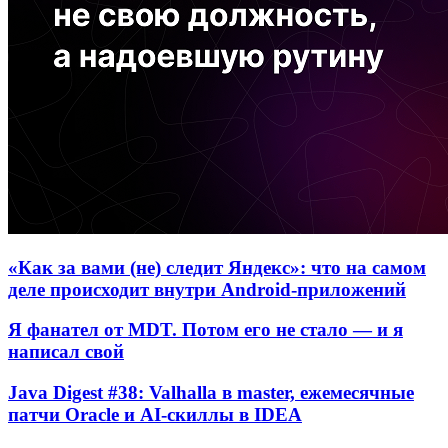
«Как за вами (не) следит Яндекс»: что на самом
деле происходит внутри Android-приложений
Я фанател от MDT. Потом его не стало — и я
написал свой
Java Digest #38: Valhalla в master, ежемесячные
патчи Oracle и AI-скиллы в IDEA