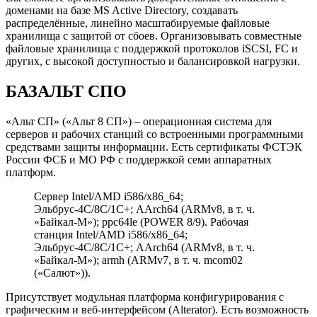
доменами на базе MS Active Directory, создавать
распределённые, линейно масштабируемые файловые
хранилища с защитой от сбоев. Организовывать совместные
файловые хранилища с поддержкой протоколов iSCSI, FC и
других, с высокой доступностью и балансировкой нагрузки.
БАЗАЛЬТ СПО
«Альт СП» («Альт 8 СП») – операционная система для
серверов и рабочих станций со встроенными программными
средствами защиты информации. Есть сертификаты ФСТЭК
России ФСБ и МО РФ с поддержкой семи аппаратных
платформ.
Сервер Intel/AMD i586/x86_64;
Эльбрус-4С/8С/1С+; AArch64 (ARMv8, в т. ч.
«Байкал-М»); ppc64le (POWER 8/9). Рабочая
станция Intel/AMD i586/x86_64;
Эльбрус-4С/8С/1С+; AArch64 (ARMv8, в т. ч.
«Байкал-М»); armh (ARMv7, в т. ч. mcom02
(«Салют»)).
Присутствует модульная платформа конфигурирования с
графическим и веб-интерфейсом (Alterator). Есть возможность