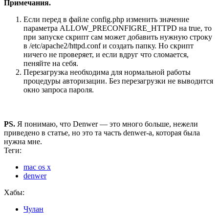
Примечания.
Если перед в файле config.php изменить значение
параметра ALLOW_PRECONFIGRE_HTTPD на true, то
при запуске скрипт сам может добавить нужную строку
в /etc/apache2/httpd.conf и создать папку. Но скрипт
ничего не проверяет, и если вдруг что сломается,
пеняйте на себя.
Перезагрузка необходима для нормальной работы
процедуры авторизации. Без перезагрузки не выводится
окно запроса пароля.
PS.
Я понимаю, что Denwer — это много больше, нежели
приведено в статье, но это та часть denwer-а, которая была
нужна мне.
Теги:
mac os x
denwer
Хабы:
Чулан