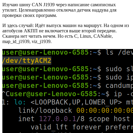
Изучаю шину CAN J1939 через написание самописных
утилит. Целенаправленно отключал датчик наддува для
проверки своих программ.
И здесь случай: Идёт выпуск машин на маршрут. На одном из
автобусов АКПП не включается выше второй передачи.
Сканера нет читать нечем. Но есть C, Linux, CANable,
map_id_j1939, viz_j1939.