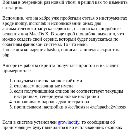
Вбивая в очередной раз новый vhost, я решил как-то изменить
ситуацию.
Вспомнив, что на хабре уже пробегали статья о инструментах
вроде inotify, incrontab и использовании оных для
автоматического запуска сервисов, начал искать подобные
решения под Mac Os X. В ходе проб и ошибок, выяснил, что
можно создать свой сервис, который будет запускаться по
событиям файловой системы. То что надо.
После дня ковыряния bash-а, написал за полчаса скрипт на
php.
Алгоритм работы скрипта получился простой и выглядит
примерно так:
получаем список папок с сайтами
отсеиваем невалидные имена
если получившийся список не соответствует текущим
настройкам, генерируем новые настройки
запрашиваем пароль администратора
прописываем настройки в /ect/hosts и /etc/apache2/vhosts
Если в системе установлен
growlnotify
, то сообщения об
происходящем будут выводиться во всплывающих окошках