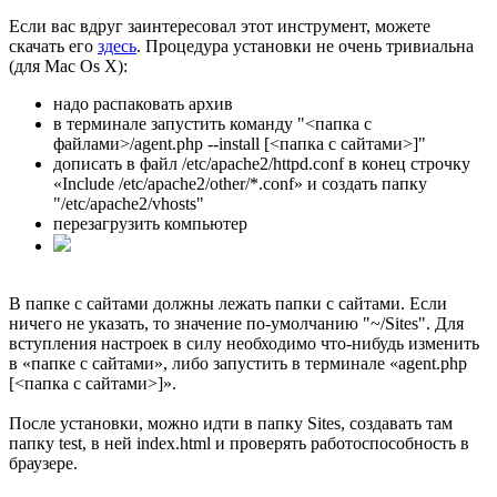
Если вас вдруг заинтересовал этот инструмент, можете
скачать его
здесь
. Процедура установки не очень тривиальна
(для Mac Os X):
надо распаковать архив
в терминале запустить команду "<папка с
файлами>/agent.php --install [<папка с сайтами>]"
дописать в файл /etc/apache2/httpd.conf в конец строчку
«Include /etc/apache2/other/*.conf» и создать папку
"/etc/apache2/vhosts"
перезагрузить компьютер
В папке с сайтами должны лежать папки с сайтами. Если
ничего не указать, то значение по-умолчанию "~/Sites". Для
вступления настроек в силу необходимо что-нибудь изменить
в «папке с сайтами», либо запустить в терминале «agent.php
[<папка с сайтами>]».
После установки, можно идти в папку Sites, создавать там
папку test, в ней index.html и проверять работоспособность в
браузере.