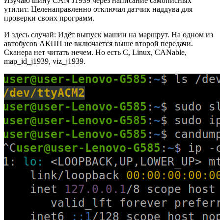
Изучаю шину CAN J1939 через написание самописных
утилит. Целенаправленно отключал датчик наддува для
проверки своих программ.
И здесь случай: Идёт выпуск машин на маршрут. На одном из
автобусов АКПП не включается выше второй передачи.
Сканера нет читать нечем. Но есть C, Linux, CANable,
map_id_j1939, viz_j1939.