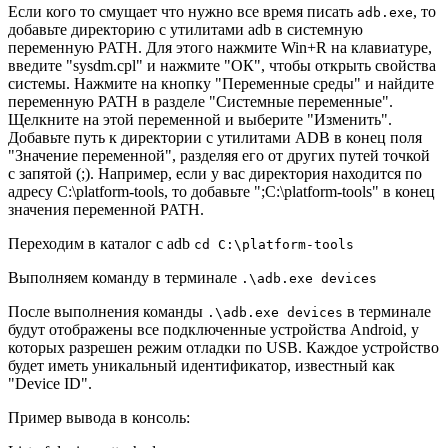
Если кого то смущает что нужно все время писать
, то
adb.exe
добавьте директорию с утилитами adb в системную
переменную PATH. Для этого нажмите Win+R на клавиатуре,
введите "sysdm.cpl" и нажмите "ОК", чтобы открыть свойства
системы. Нажмите на кнопку "Переменные среды" и найдите
переменную PATH в разделе "Системные переменные".
Щелкните на этой переменной и выберите "Изменить".
Добавьте путь к директории с утилитами ADB в конец поля
"Значение переменной", разделяя его от других путей точкой
с запятой (;). Например, если у вас директория находится по
адресу C:\platform-tools, то добавьте ";C:\platform-tools" в конец
значения переменной PATH.
Переходим в каталог с adb
cd C:\platform-tools
Выполняем команду в терминале
.\adb.exe devices
После выполнения команды
в терминале
.\adb.exe devices
будут отображены все подключенные устройства Android, у
которых разрешен режим отладки по USB. Каждое устройство
будет иметь уникальный идентификатор, известный как
"Device ID".
Пример вывода в консоль: