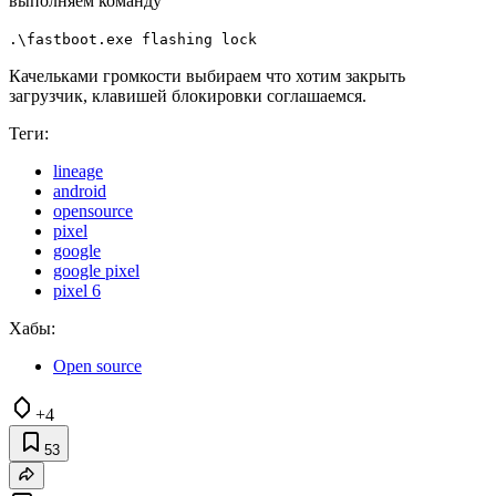
выполняем команду
.\fastboot.exe flashing lock
Качельками громкости выбираем что хотим закрыть
загрузчик, клавишей блокировки соглашаемся.
Теги:
lineage
android
opensource
pixel
google
google pixel
pixel 6
Хабы:
Open source
+4
53