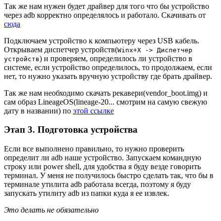
Так же нам нужен будет драйвер для того что бы устройство
через adb корректно определялось и работало. Скачивать от
сюда
Подключаем устройство к компьютеру через USB кабель.
Открываем диспетчер устройств(
Winx+X -> Диспетчер
) и проверяем, определилось ли устройство в
устройств
системе, если устройство определилось, то продолжаем, если
нет, то нужно указать вручную устройству где брать драйвер.
Так же нам необходимо скачать рекавери(vendor_boot.img) и
сам образ LineageOS(lineage-20... смотрим на самую свежую
дату в названии) по
этой ссылке
Этап 3. Подготовка устройства
Если все выполнено правильно, то нужно проверить
определит ли adb наше устройство. Запускаем командную
строку или power shell, для удобства я буду везде говорить
терминал. У меня не получилось быстро сделать так, что бы в
терминале утилита adb работала всегда, поэтому я буду
запускать утилиту adb из папки куда я ее извлек.
Это делать не обязательно