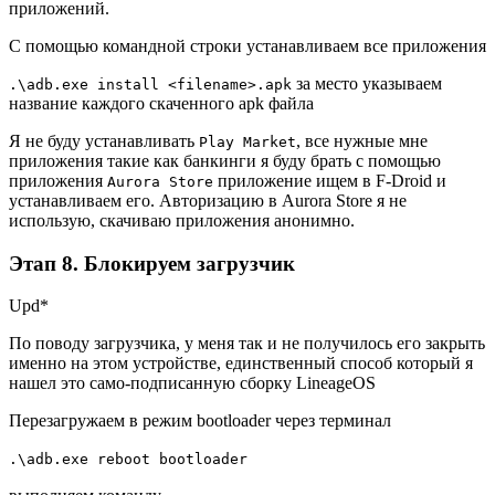
приложений.
С помощью командной строки устанавливаем все приложения
за место указываем
.\adb.exe install <filename>.apk
название каждого скаченного apk файла
Я не буду устанавливать
, все нужные мне
Play Market
приложения такие как банкинги я буду брать с помощью
приложения
приложение ищем в F-Droid и
Aurora Store
устанавливаем его. Авторизацию в Aurora Store я не
использую, скачиваю приложения анонимно.
Этап 8. Блокируем загрузчик
Upd*
По поводу загрузчика, у меня так и не получилось его закрыть
именно на этом устройстве, единственный способ который я
нашел это само-подписанную сборку LineageOS
Перезагружаем в режим bootloader через терминал
.\adb.exe reboot bootloader