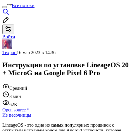
Все потоки
Войти
Texport
16 мар 2023 в 14:36
Инструкция по установке LineageOS 20
+ MicroG на Google Pixel 6 Pro
Средний
8 мин
62K
Open source
*
Из песочницы
LineageOS - это одна из самых популярных прошивок с
открытым исходным кодом для Android-устройств, которая