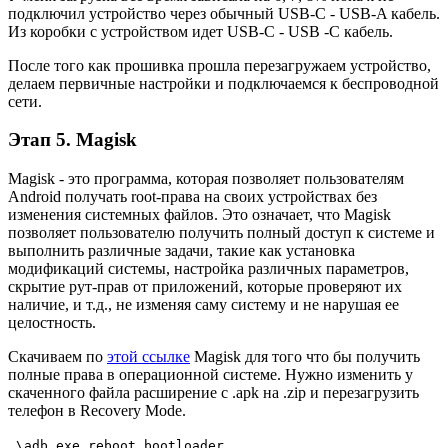
подключил устройство через обычный USB-C - USB-A кабель.
Из коробки с устройством идет USB-C - USB -C кабель.
После того как прошивка прошла перезагружаем устройство,
делаем первичные настройки и подключаемся к беспроводной
сети.
Этап 5. Magisk
Magisk - это программа, которая позволяет пользователям
Android получать root-права на своих устройствах без
изменения системных файлов. Это означает, что Magisk
позволяет пользователю получить полный доступ к системе и
выполнить различные задачи, такие как установка
модификаций системы, настройка различных параметров,
скрытие рут-прав от приложений, которые проверяют их
наличие, и т.д., не изменяя саму систему и не нарушая ее
целостность.
Скачиваем по
этой ссылке
Magisk для того что бы получить
полные права в операционной системе. Нужно изменить у
скаченного файла расширение с .apk на .zip и перезагрузить
телефон в Recovery Mode.
.\adb.exe reboot bootloader