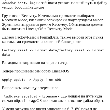
не забываем указать полный путь к файлу
<vendor_boot>.img
vendor_boot.img на диске
Грузимся в Recovery. Качельками громкости выбираем
Recovery Mode, клавишей блокировки подтверждаем выбор.
Ждем пока загрузится режим Recovery. Обязательно должен
быть логотип LineageOS в Recovery Mode.
Делаем FactoryReset и FormatData, так же выбрав этот пункт
качельками громкости и клавишей блокировки.
Factory reset -> Format data/factory reset -> Format
data
Выходим назад, нажав на экране назад.
Теперь прошиваем сам образ LineageOS
Apply update -> Apply from ADB
Выполняем команду в терминале
меняем на путь куда
.\adb.exe sideload <filename>.zip
скачан образ LineageOS включая само название файла образа
У меня загрузка все время зависала на 6, 7, 8% пока я не