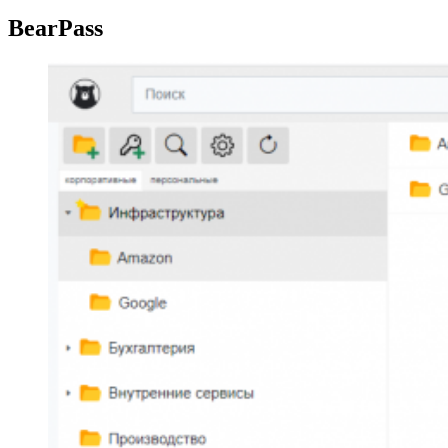
BearPass