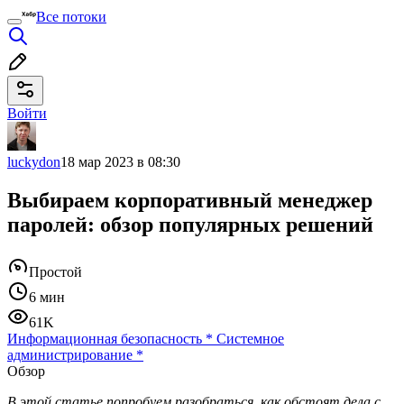
Все потоки
Войти
luckydon
18 мар 2023 в 08:30
Выбираем корпоративный менеджер
паролей: обзор популярных решений
Простой
6 мин
61K
Информационная безопасность
*
Системное
администрирование
*
Обзор
В этой статье попробуем разобраться, как обстоят дела с