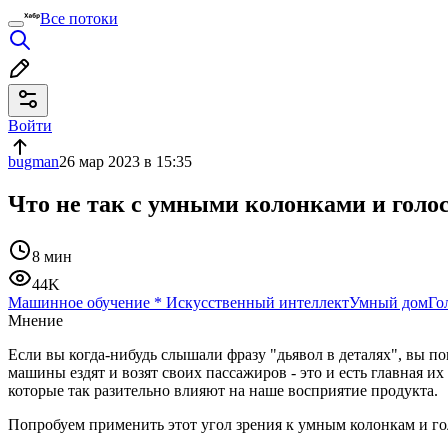
Все потоки
Войти
bugman
26 мар 2023 в 15:35
Что не так с умными колонками и голо
8 мин
44K
Машинное обучение
*
Искусственный интеллект
Умный дом
Го
Мнение
Если вы когда-нибудь слышали фразу "дьявол в деталях", вы по
машины ездят и возят своих пассажиров - это и есть главная и
которые так разительно влияют на наше восприятие продукта.
Попробуем применить этот угол зрения к умным колонкам и гол