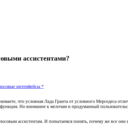
совыми ассистентами?
лосовые интерфейсы
*
нимаете, что условная Лада Гранта от условного Мерседеса отлич
х функция. Но внимание к мелочам и продуманный пользовательск
осовым ассистентам. И попытаемся понять, почему же все они п