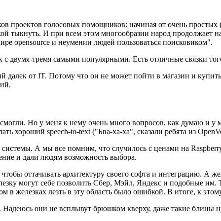
тков проектов голосовых помощников: начиная от очень простых (
кой тыкнуть. И при всем этом многообразии народ продолжает 
мире opensource и неумении людей пользоваться поисковиком".
 с двумя-тремя самыми популярными. Есть отличные связки того
 далек от IT. Потому что он не может пойти в магазин и купить 
ний.
 смогли. Но у меня к нему очень много вопросов, как думаю и у 
лать хороший speech-to-text ("Бва-ха-ха", сказали ребята из Open
це системы. А мы все помним, что случилось с ценами на Raspber
ение и дали людям возможность выбора.
 чтобы оттачивать архитектуру своего софта и интеграцию. А жел
елезку могут себе позволить Сбер, Мэйл, Яндекс и подобные им. 
м в железках лезть в эту область было ошибкой. В итоге, к этом
а. Надеюсь они не всплывут брюшком кверху, даже такие блины 