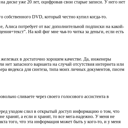
 диске уже 20 лет, оцифровав свои старые записи. У него нет
о собственного DVD, который честно купил когда-то.
е, Алиса потребует от вас дополнительной подписки на какой-
ия+текст". На кой фиг мне чья-то читка за деньги, если есть
 железках в достаточно хорошем качестве. Да, инженеры
если нет запасного варианта на случай отсутствия интернета или
вера яндекса для синтеза, типа моих личных документов, писем
вольно сливаете через своего голосового ассистента в
 перед уходом слил в открытый доступ информацию о том, что
 хранят, а если и хранят, то все мега-надежно. У меня не
кта того, что эта информация может быть у кого-то, и у меня