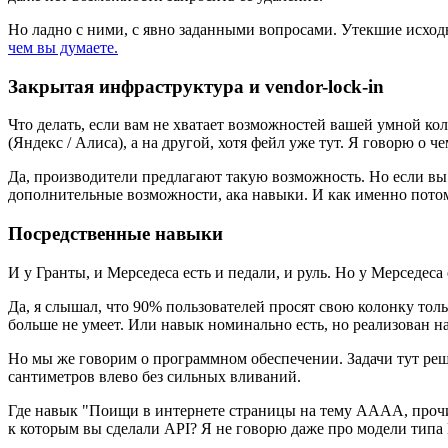
Но ладно с ними, с явно заданными вопросами. Утекшие исходн
чем вы думаете.
Закрытая инфраструктура и vendor-lock-in
Что делать, если вам не хватает возможностей вашей умной ко
(Яндекс / Алиса), а на другой, хотя фейл уже тут. Я говорю о ч
Да, производители предлагают такую возможность. Но если вы х
дополнительные возможности, ака навыки. И как именно потом 
Посредственные навыки
И у Гранты, и Мерседеса есть и педали, и руль. Но у Мерседеса
Да, я слышал, что 90% пользователей просят свою колонку толь
больше не умеет. Или навык номинально есть, но реализован на 
Но мы же говорим о программном обеспечении. Задачи тут реша
сантиметров влево без сильных вливаний.
Где навык "Поищи в интернете страницы на тему АААА, прочит
к которым вы сделали API? Я не говорю даже про модели типа