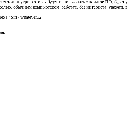
ентом внутри, которая будет использовать открытое ПО, будет 
олью, обычным компьютером, работать без интернета, уважать 
xa / Siri / whatever
52
ля.