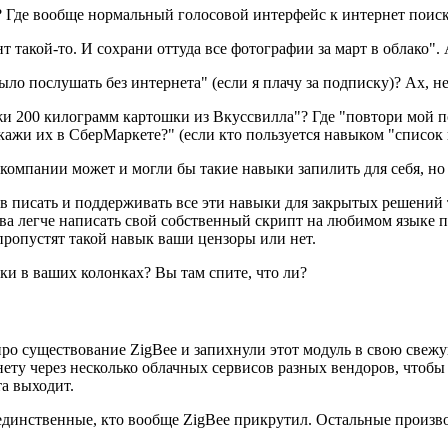
"? Где вообще нормальный голосовой интерфейс к интернет поис
т такой-то. И сохрани оттуда все фотографии за март в облако". 
 послушать без интернета" (если я плачу за подписку)? Ах, нет
и 200 килограмм картошки из Вкуссвилла"? Где "повтори мой по
акажи их в СберМаркете?" (если кто пользуется навыком "список 
 компании может и могли бы такие навыки запилить для себя, но
сов писать и поддерживать все эти навыки для закрытых решени
ва легче написать свой собственный скрипт на любимом языке п
ропустят такой навык ваши цензоры или нет.
ки в ваших колонках? Вы там спите, что ли?
 про существование ZigBee и запихнули этот модуль в свою све
ту через несколько облачных сервисов разных вендоров, чтобы ла
та выходит.
динственные, кто вообще ZigBee прикрутил. Остальные произво