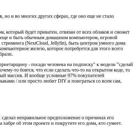
, но и во многих других сферах, где оно еще не стало
, который будет приватен, отвязан от всех облаков и сможет
но еще и быть обычным домашним компьютером, игровой
стриминга (NextCloud, Jellyfin), быть центром умного дома
 компьютерное железо, которое потребуется для этого всего
брали.
приетарщину - посади человека на подписку" к модели "сделай
чему-то боятся, что если сделать что-то на открытом коде, то
ный массив. И вообще условные 97% покупателей
выками / или просто любит DIY и поиграться со всем сам,
Я сделал неправильное предположение о причинах его
хабре об этом проекте и покрутите его дома, кто сумеет.