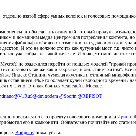
ой, отдельно взятой сфере умных колонок и голосовых помощников
мпоненты, чтобы сделать отличный готовый продукт все-в-одном
щником и домашним медиа-центром для потребления контента, 
анения файлов/фото/видео с возможностью удаленного доступа и 
 десктоп. И это не должно стоить как чугунный мост, т.к. чисто
е такое уже собрал на такой железке. И знаю, что многие тоже со
Mycroft) не озадачился перейти от пошлых моделей "продай про
использовать так же как и закрытое, и оно станет хитом". Все по
 той же Яндекс Станции чумовая акустика и отличный микрофон
ишь оставшиеся 3%, кто обладает кучей свободного времени / на
ся их глупо. Это как бояться медведей в Москве.
driano
@V1RuS
@dmitrodem
@Soorin
@REPISOT
луженно проехался по его проекту голосового помощника
Ирина
. 
рибьютил его в комьюнити. Обязательно почитайте его статьи на 
опросе.
Войдите
, пожалуйста.