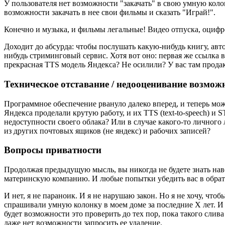
У пользователя нет возможности "закачать" в свою умную коло
возможности закачать в нее свои фильмы и сказать "Играй!".
Конечно и музыка, и фильмы легальные! Видео отпуска, оцифр
Доходит до абсурда: чтобы послушать какую-нибудь книгу, авт
нибудь стриминговый сервис. Хотя вот оно: первая же ссылка 
прекрасная TTS модель Яндекса? Не осилили? У вас там прода
Техническое отставание / недооценивание возможн
Программное обеспечение рвануло далеко вперед, и теперь мож
Яндекса проделали крутую работу, и их TTS (text-to-speech) и 
недоступности своего облака? Или в случае какого-то личного 
из других почтовых ящиков (не яндекс) и рабочих записей?
Вопросы приватности
Продолжая предыдущую мысль, вы никогда не будете знать наве
материнскую компанию. И любые попытки убедить вас в обратно
И нет, я не параноик. И я не нарушаю закон. Но я не хочу, чт
спрашивали умную колонку в моем доме за последние Х лет. И да
будет возможности это проверить до тех пор, пока такого слива
даже нет возможности запросить ее удаление.