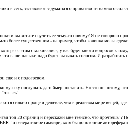
ики в сеть, заставляют задуматься о приватности намного силь
лонки и вы хотите научить ее чему-то новому? Я не говорю о пр
ем-то более существенном - например, чтобы колонка могла сделат
оть раз с этим сталкивались, у вас будет много вопросов к том
эти ваши навыки надо будет вызывать голосом. И разработать на
 он еще и с подогревом.
ко музыку послушать да таймер поставить. Но это не потому, что
"отъ..сь".
ются сильно проще и дешевле, чем в реальном мире вещей, где 
ай топ 20 страниц и перескажи мне тезисно, что прочтешь"? По
 BERT и генеративное саммари, хотя бы допотопное авторефера