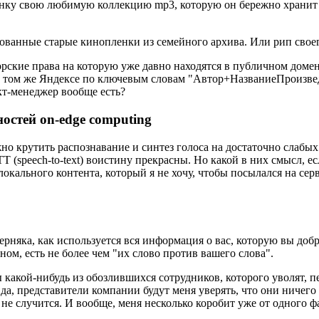
нку свою любимую коллекцию mp3, которую он бережно хранит на
ованные старые кинопленки из семейного архива. Или рип своег
орские права на которую уже давно находятся в публичном домен
в том же Яндексе по ключевым словам "Автор+НазваниеПроизведен
кт-менеджер вообще есть?
остей on-edge computing
но крутить распознавание и синтез голоса на достаточно слабых
STT (speech-to-text) воистину прекрасны. Но какой в них смысл, 
локального контента, который я не хочу, чтобы посылался на сер
рняка, как используется вся информация о вас, которую вы добро
м, есть не более чем "их слово против вашего слова".
обы какой-нибудь из обозлившихся сотрудников, которого уволят,
, представители компании будут меня уверять, что они ничего не
 не случится. И вообще, меня несколько коробит уже от одного фа