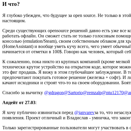
И что?
Я глубоко убежден, что будущее за open source. Не только в эт
настоящим.
Среди существующих opensource решений давно есть уже все ко
работать офлайн. Он сможет стать не только голосовым помо
консолью (emulation/Steam), своим собственным облаком для хр
(HomeAssistant) и вообще уметь кучу всего, чего умеет обычный
начинается от отметки в 100$. Говорю как человек, который себ
К сожалению, пока никто из крупных компаний (кроме мелкой 
технически крутое устройство на открытом коде, которое можно 
это фиг продашь. Я вижу в этом глубочайшее заблуждение. В
предпочитают покупать готовое решение (железка + софт). И л
качают исходники и строят что-то на своем оборудовании. Боять
Спасибо за вычитку
@gdragon
@Sartorio
@remzalp
@ntu12170
@an
Апдейт от 27.03
:
Я хочу публично извиниться перед
@janvarev
за то, что незас
появления. Проект отличный и Владислав - умничка, что законт
Только зарегистрированные пользователи могут участвовать в 