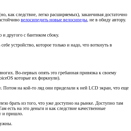
но, как следствие, легко расширяемых), заканчивая достаточно
настойчиво
велосипедить новые велосипеды
, не в обиду автору.
 и другого с бантиком сбоку.
себе устройство, которое только и надо, что воткнуть в
многих. Во-первых опять это гребанная привязка к своему
VoiceOS которые их форкнули).
ry. Потом на кой-то ляд они приделали к ней LCD экран, что еще
езо брать из того, что уже доступно на рынке. Доступно там
Там есть на это деньги и как следствие качественные
у и пришло.
нужны.