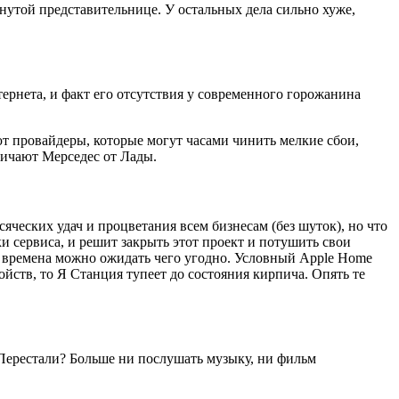
нутой представительнице. У остальных дела сильно хуже,
ернета, и факт его отсутствия у современного горожанина
т провайдеры, которые могут часами чинить мелкие сбои,
тличают Мерседес от Лады.
яческих удач и процветания всем бизнесам (без шуток), но что
и сервиса, и решит закрыть этот проект и потушить свои
е времена можно ожидать чего угодно. Условный Apple Home
йств, то Я Станция тупеет до состояния кирпича. Опять те
 Перестали? Больше ни послушать музыку, ни фильм