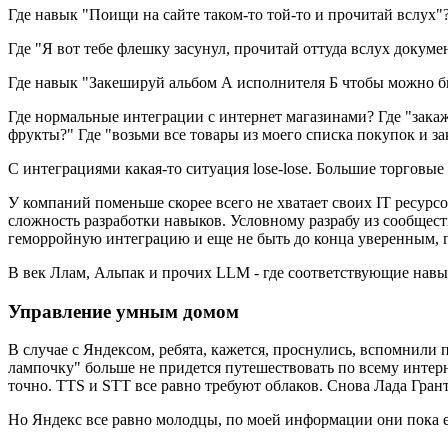
Где навык "Поищи на сайте таком-то той-то и прочитай вслух
Где "Я вот тебе флешку засунул, прочитай оттуда вслух докумен
Где навык "Закешируй альбом А исполнителя Б чтобы можно было
Где нормальные интеграции с интернет магазинами? Где "закаж
фрукты?" Где "возьми все товары из моего списка покупок и з
С интеграциями какая-то ситуация lose-lose. Большие торговые
У компаний поменьше скорее всего не хватает своих IT ресур
сложность разработки навыков. Условному разрабу из сообщест
геморройную интеграцию и еще не быть до конца уверенным, п
В век Ллам, Альпак и прочих LLM - где соответствующие навы
Управление умным домом
В случае с Яндексом, ребята, кажется, проснулись, вспомнили
лампочку" больше не придется путешествовать по всему интерне
точно. TTS и STT все равно требуют облаков. Снова Лада Гран
Но Яндекс все равно молодцы, по моей информации они пока е