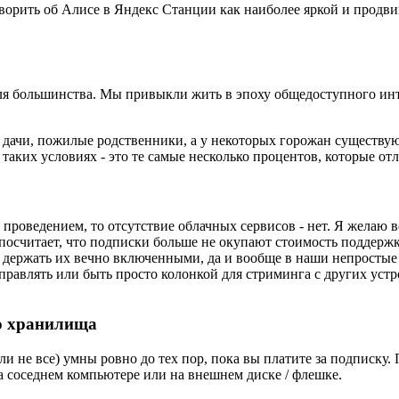
ворить об Алисе в Яндекс Станции как наиболее яркой и продви
для большинства. Мы привыкли жить в эпоху общедоступного инт
 дачи, пожилые родственники, а у некоторых горожан существую
 таких условиях - это те самые несколько процентов, которые о
проведением, то отсутствие облачных сервисов - нет. Я желаю вс
 посчитает, что подписки больше не окупают стоимость поддержк
сь держать их вечно включенными, да и вообще в наши непросты
равлять или быть просто колонкой для стриминга с других устро
го хранилища
 не все) умны ровно до тех пор, пока вы платите за подписку.
на соседнем компьютере или на внешнем диске / флешке.