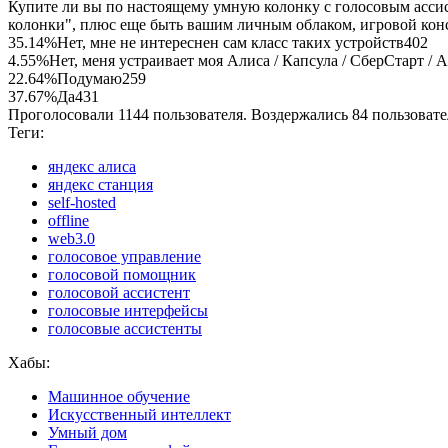
Купите ли вы по настоящему умную колонку с голосовым ассист
колонки", плюс еще быть вашим личным облаком, игровой конс
35.14%
Нет, мне не интереснен сам класс таких устройств
402
4.55%
Нет, меня устраивает моя Алиса / Капсула / СберСтарт / Ale
22.64%
Подумаю
259
37.67%
Да
431
Проголосовали 1144 пользователя. Воздержались 84 пользовате
Теги:
яндекс алиса
яндекс станция
self-hosted
offline
web3.0
голосовое управление
голосовой помощник
голосовой ассистент
голосовые интерфейсы
голосовые ассистенты
Хабы:
Машинное обучение
Искусственный интеллект
Умный дом