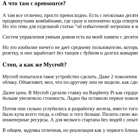
А что там с opensource?
А там все отлично, просто превосходно. Есть с несколько деся
продвинутыми комбайнами, где сразу и непонятно куда отверт
Но это тема для отдельной статьи "об избыточной энтропии в 
Систем управления умным домом есть на моей памяти с десяток
Но это изобилие ничего не дает среднему пользователю, который
розетку, и оно заработает без танцев с бубном и долгих ковыря
Стоп, а как же Mycroft?
Mycroft попытался такое устройство сделать. Даже 2 поколения
облаку. Объясняют, мол, что по-другому они не видели, как сде
Далее цена. В Mycroft сделали ставку на Raspberry Pi как серд
больше увеличило стоимость. Ладно бы оставили первое покол
Потом они сильно углубились в разработку железа, вместо того
было куча всего тогда, а сейчас и того больше. Пилить свою ж
инженерные ресурсы. А для мелкого стартапа без людей с опыто
В общем, задумка отличная, но реализация как у первого блин