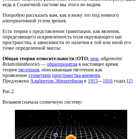
ведь в Солнечной системе мы этого не видим.
Попробую рассказать вам, как я вижу это под немного
альтернативной углом зрения.
Есть теория о представлении гравитации, как явления,
определяющего искривленность поля окружающего нас
пространства, в зависимости от наличия в той или иной его
точке определенной массы:
Общая теория относительности
(
ОТО
;
нем.
allgemeine
Relativitätstheorie
) —
общепринятая
в настоящее время
теория
тяготения
, описывающая тяготение как
проявление
геометрии
пространства-времени
.
Предложена
Альбертом Эйнштейном
в
1915
—
1916
годах.
[2]
Рис.2
Возьмем сначала солнечную систему: