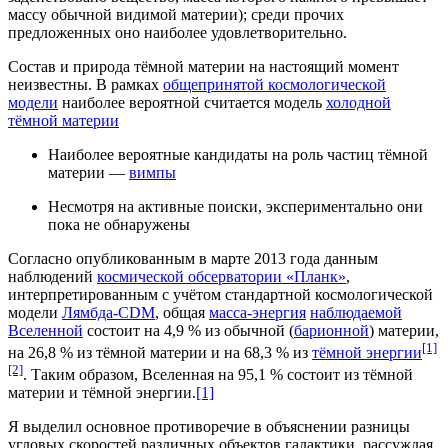
массу обычной видимой материи); среди прочих
предложенных оно наиболее удовлетворительно.
Состав и природа тёмной материи на настоящий момент
неизвестны. В рамках
общепринятой космологической
модели
наиболее вероятной считается модель
холодной
тёмной материи
Наиболее вероятные кандидаты на роль частиц тёмной
материи —
вимпы
Несмотря на активные поиски, экспериментально они
пока не обнаружены
Согласно опубликованным в марте 2013 года данным
наблюдений
космической обсерватории «Планк»
,
интерпретированным с учётом стандартной космологической
модели
Лямбда-CDM
, общая
масса-энергия
наблюдаемой
Вселенной
состоит на 4,9 % из обычной (
барионной
) материи,
[1]
на 26,8 % из тёмной материи и на 68,3 % из
тёмной энергии
[2]
. Таким образом, Вселенная на 95,1 % состоит из тёмной
материи и тёмной энергии.
[1]
Я выделил основное противоречие в объяснении разницы
угловых скоростей различных объектов галактики, рассуждая,