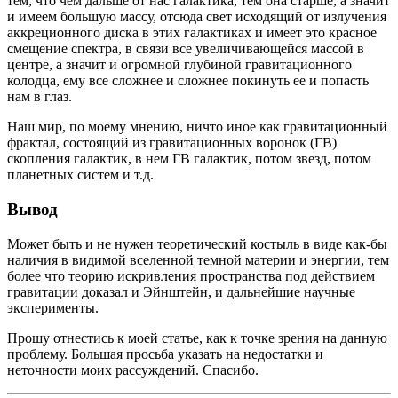
тем, что чем дальше от нас галактика, тем она старше, а значит
и имеем большую массу, отсюда свет исходящий от излучения
аккреционного диска в этих галактиках и имеет это красное
смещение спектра, в связи все увеличивающейся массой в
центре, а значит и огромной глубиной гравитационного
колодца, ему все сложнее и сложнее покинуть ее и попасть
нам в глаз.
Наш мир, по моему мнению, ничто иное как гравитационный
фрактал, состоящий из гравитационных воронок (ГВ)
скопления галактик, в нем ГВ галактик, потом звезд, потом
планетных систем и т.д.
Вывод
Может быть и не нужен теоретический костыль в виде как-бы
наличия в видимой вселенной темной материи и энергии, тем
более что теорию искривления пространства под действием
гравитации доказал и Эйнштейн, и дальнейшие научные
эксперименты.
Прошу отнестись к моей статье, как к точке зрения на данную
проблему. Большая просьба указать на недостатки и
неточности моих рассуждений. Спасибо.