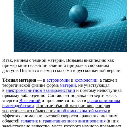
Итак, начнем с темной материи. Возьмем википедию как
пример квинтэссенции знаний о природе в свободном
доступе. Цитата со всеми ссылками в русскоязычной версии:
Тёмная мате́рия
— в
астрономии
и
космологии
, а также в
теоретической физике форма
материи
, не участвующая
в
электромагнитном взаимодействии
и поэтому недоступная
прямому наблюдению. Составляет порядка четверти массы-
энергии
Вселенной
и проявляется только в
гравитационном
взаимодействии
.
Понятие тёмной материи введено для
теоретического объяснения
проблемы скрытой массы
в
эффектах аномально высокой скорости вращения внешних
областей
галактик
и
гравитационного линзирования
(в них
задействовано вещество, масса которого намного превышает