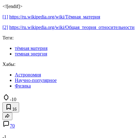
<![endif]>
[1]
https://ru.wikipedia.org/wiki/Тёмная_материя
[2]
https://ru.wikipedia.org/wiki/Общая_теория_относительности
Теги:
тёмная материя
темная энергия
Хабы:
Астрономия
Научно-популярное
Физика
-10
16
70
-1