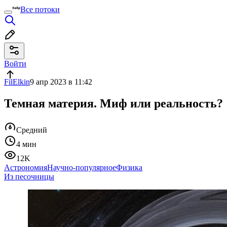
Все потоки
Войти
FilElkin
9 апр 2023 в 11:42
Темная материя. Миф или реальность?
Средний
4 мин
12K
Астрономия
Научно-популярное
Физика
Из песочницы