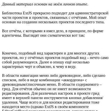
Данный материал основан на моём личном опыте.
Библиотека ExtJS прекрасно подходит для администраторской
части проектов и проектов, связанных с отчётами. Мой опыт
основан на создании нескольких проектов последнего типа.
Все отчёты, с которыми я имел дело, в принципе, по форме
идентичны. Выглядят они схематически вот так:
Конечно, подобный вид характерен и для многих других
проектов, но у отчётных проектов подобный вид – нечто само
собой разумеющееся. Далее я опишу ещё несколько
характерных черт и объясню, к чему я веду.
В области навигации меню либо древовидное, либо сделано
списком, либо в виде комбинации «аккордеона» с
древовидным/списочным меню. В области содержимого –
грид. Для отчётов обычно он не имеет возможности
редактирования. Для различных настроек в проекте грид
имеет в верхней панели инструментов кнопки добавления/
удаления. Чаще всего и для кнопки редактирования тоже
находится место (однако ExtJS в своём компоненте