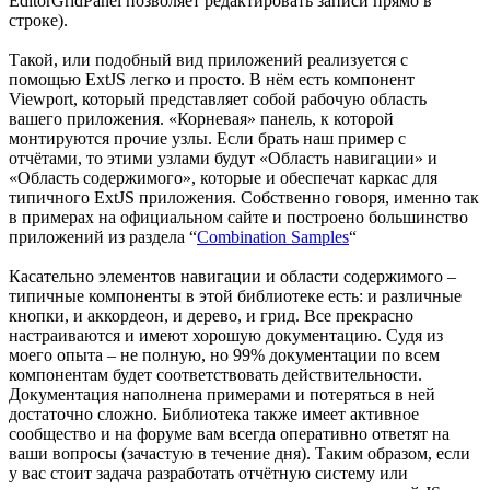
EditorGridPanel позволяет редактировать записи прямо в
строке).
Такой, или подобный вид приложений реализуется с
помощью ExtJS легко и просто. В нём есть компонент
Viewport, который представляет собой рабочую область
вашего приложения. «Корневая» панель, к которой
монтируются прочие узлы. Если брать наш пример с
отчётами, то этими узлами будут «Область навигации» и
«Область содержимого», которые и обеспечат каркас для
типичного ExtJS приложения. Собственно говоря, именно так
в примерах на официальном сайте и построено большинство
приложений из раздела “
Combination Samples
“
Касательно элементов навигации и области содержимого –
типичные компоненты в этой библиотеке есть: и различные
кнопки, и аккордеон, и дерево, и грид. Все прекрасно
настраиваются и имеют хорошую документацию. Судя из
моего опыта – не полную, но 99% документации по всем
компонентам будет соответствовать действительности.
Документация наполнена примерами и потеряться в ней
достаточно сложно. Библиотека также имеет активное
сообщество и на форуме вам всегда оперативно ответят на
ваши вопросы (зачастую в течение дня). Таким образом, если
у вас стоит задача разработать отчётную систему или