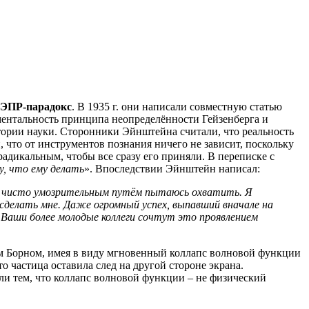
ЭПР-парадокс
. В 1935 г. они написали совместную статью
ентальность принципа неопределённости Гейзенберга и
тории науки. Сторонники Эйнштейна считали, что реальность
что от инструментов познания ничего не зависит, поскольку
адикальным, чтобы все сразу его приняли. В переписке с
у, что ему делать
». Впоследствии Эйнштейн написал:
й я чисто умозрительным путём пытаюсь охватить. Я
 сделать мне. Даже огромный успех, выпавший вначале на
о Ваши более молодые коллеги сочтут это проявлением
ксом Борном, имея в виду мгновенный коллапс волновой функции
 частица оставила след на другой стороне экрана.
ли тем, что коллапс волновой функции – не физический