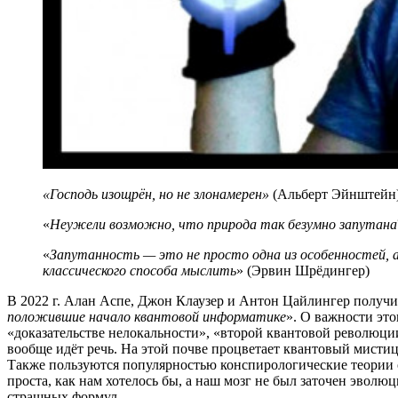
«Господь изощрён, но не злонамерен»
(Альберт Эйнштейн
«
Неужели возможно, что природа так безумно запутана
«
Запутанность — это не просто одна из особенностей, 
классического способа мыслить
» (Эрвин Шрёдингер)
В 2022 г. Алан Аспе, Джон Клаузер и Антон Цайлингер получ
положившие начало квантовой информатике
». О важности эт
«доказательстве нелокальности», «второй квантовой революци
вообще идёт речь. На этой почве процветает квантовый мисти
Также пользуются популярностью конспирологические теории о 
проста, как нам хотелось бы, а наш мозг не был заточен эвол
страшных формул.