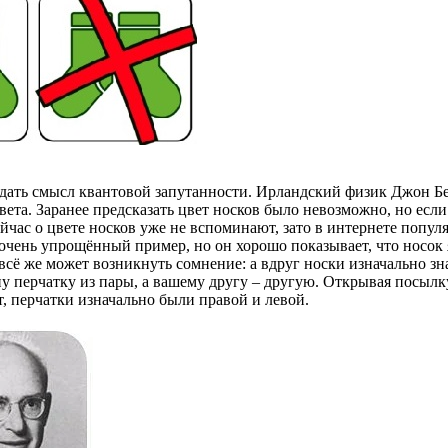
едать смысл квантовой запутанности. Ирландский физик Джон Бе
цвета. Заранее предсказать цвет носков было невозможно, но есл
ейчас о цвете носков уже не вспоминают, зато в интернете попул
 очень упрощённый пример, но он хорошо показывает, что носок 
ь всё же может возникнуть сомнение: а вдруг носки изначально зн
у перчатку из пары, а вашему другу – другую. Открывая посылку,
т, перчатки изначально были правой и левой.