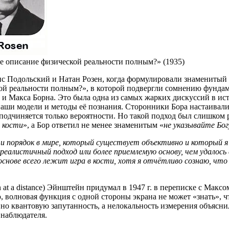
е описание физической реальности полным?» (1935)
с Подольский и Натан Розен, когда формулировали знаменитый
ой реальности полным?», в которой подвергли сомнению фундам
и Макса Борна. Это была одна из самых жарких дискуссий в ис
ши модели и методы её познания. Сторонники Бора настаивали, 
подчиняется только вероятности. Но такой подход был слишком р
в кости
», а Бор ответил не менее знаменитым «
не указывайте Бог
кон и порядок в мире, который существует объективно и которы
реалистичный подход или более приемлемую основу, чем удалось
основе всего лежит игра в кости, хотя я отчётливо сознаю, чт
n at a distance) Эйнштейн придумал в 1947 г. в переписке с Ма
волновая функция с одной стороны экрана не может «знать», что
о квантовую запутанность, а нелокальность измерения объясни
 наблюдателя.