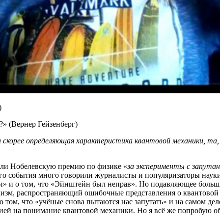
)
?» (Вернер Гейзенберг)
а скорее определяющая характеристика квантовой механики, т
или Нобелевскую премию по физике «
за эксперименты с запута
ого события много говорили журналисты и популяризаторы наук
и» и о том, что «Эйнштейн был неправ». Но подавляющее больши
цизм, распространяющий ошибочные представления о квантовой 
том, что «учёные снова пытаются нас запутать» и на самом дел
юцией на понимание квантовой механики. Но я всё же попробую 