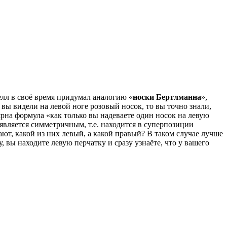
лл в своё время придумал аналогию «
носки Бертлманна
»,
и вы видели на левой ноге розовый носок, то вы точно знали,
ярна формула «как только вы надеваете один носок на левую
является симметричным, т.е. находится в суперпозиции
ают, какой из них левый, а какой правый? В таком случае лучше
 вы находите левую перчатку и сразу узнаёте, что у вашего