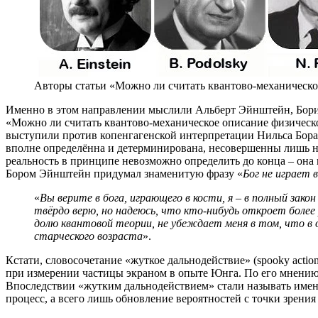
Авторы статьи «Можно ли считать квантово-механическо
Именно в этом направлении мыслили Альберт Эйнштейн, Бори
«Можно ли считать квантово-механическое описание физическ
выступили против копенгагенской интерпретации Нильса Бора 
вполне определённа и детерминирована, несовершенны лишь на
реальность в принципе невозможно определить до конца – она 
Бором Эйнштейн придумал знаменитую фразу «
Бог не играет 
«
Вы верите в бога, играющего в кости, я – в полный за
твёрдо верю, но надеюсь, что кто-нибудь откроет более 
долю квантовой теории, не убеждает меня в том, что в 
старческого возраста
».
Кстати, словосочетание «жуткое дальнодействие» (spooky actio
при измерении частицы экраном в опыте Юнга. По его мнению, 
Впоследствии «жутким дальнодействием» стали называть именн
процесс, а всего лишь обновление вероятностей с точки зрения