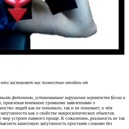
а, что заставляет нас полностью отойти от
нными фотонами, установившие нарушение неравенств Белла и
и, привлекая внимание громкими заявлениями о
нство людей как не понимало, так и не понимает, о чём
запутанности как о свойстве макроскопических объектов.
е мир устроен намного проще. К сожалению, реальность не так
объяснить квантовую запутанность простыми словами без