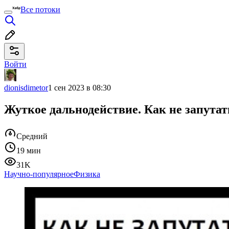
Все потоки
Войти
dionisdimetor
1 сен 2023 в 08:30
Жуткое дальнодействие. Как не запутат
Средний
19 мин
31K
Научно-популярное
Физика