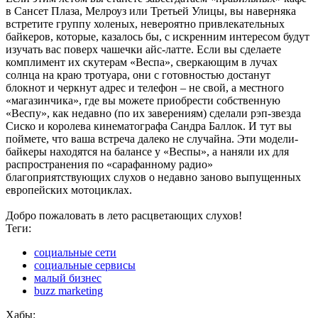
в Сансет Плаза, Мелроуз или Третьей Улицы, вы наверняка
встретите группу холеных, невероятно привлекательных
байкеров, которые, казалось бы, с искренним интересом будут
изучать вас поверх чашечки айс-латте. Если вы сделаете
комплимент их скутерам «Веспа», сверкающим в лучах
солнца на краю тротуара, они с готовностью достанут
блокнот и черкнут адрес и телефон – не свой, а местного
«магазинчика», где вы можете приобрести собственную
«Веспу», как недавно (по их заверениям) сделали рэп-звезда
Сиско и королева кинематографа Сандра Баллок. И тут вы
поймете, что ваша встреча далеко не случайна. Эти модели-
байкеры находятся на балансе у «Веспы», а наняли их для
распространения по «сарафанному радио»
благоприятствующих слухов о недавно заново выпущенных
европейских мотоциклах.
Добро пожаловать в лето расцветающих слухов!
Теги:
социальные сети
социальные сервисы
малый бизнес
buzz marketing
Хабы: