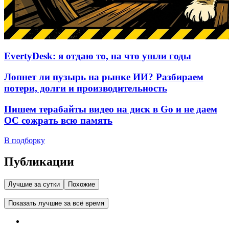
EvertyDesk: я отдаю то, на что ушли годы
Лопнет ли пузырь на рынке ИИ? Разбираем
потери, долги и производительность
Пишем терабайты видео на диск в Go и не даем
ОС сожрать всю память
В подборку
Публикации
Лучшие за сутки
Похожие
Показать лучшие за всё время