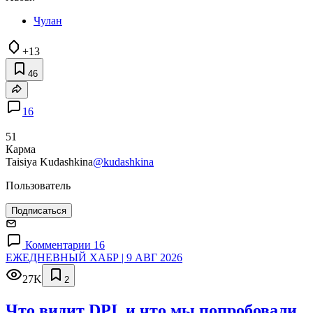
Чулан
+13
46
16
51
Карма
Taisiya Kudashkina
@kudashkina
Пользователь
Подписаться
Комментарии 16
ЕЖЕДНЕВНЫЙ ХАБР | 9 АВГ 2026
27K
2
Что видит DPI, и что мы попробовали