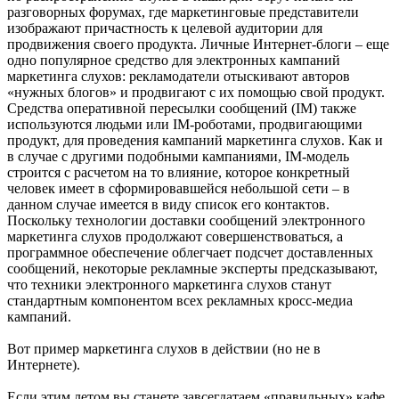
разговорных форумах, где маркетинговые представители
изображают причастность к целевой аудитории для
продвижения своего продукта. Личные Интернет-блоги – еще
одно популярное средство для электронных кампаний
маркетинга слухов: рекламодатели отыскивают авторов
«нужных блогов» и продвигают с их помощью свой продукт.
Средства оперативной пересылки сообщений (IM) также
используются людьми или IM-роботами, продвигающими
продукт, для проведения кампаний маркетинга слухов. Как и
в случае с другими подобными кампаниями, IM-модель
строится с расчетом на то влияние, которое конкретный
человек имеет в сформировавшейся небольшой сети – в
данном случае имеется в виду список его контактов.
Поскольку технологии доставки сообщений электронного
маркетинга слухов продолжают совершенствоваться, а
программное обеспечение облегчает подсчет доставленных
сообщений, некоторые рекламные эксперты предсказывают,
что техники электронного маркетинга слухов станут
стандартным компонентом всех рекламных кросс-медиа
кампаний.
Вот пример маркетинга слухов в действии (но не в
Интернете).
Если этим летом вы станете завсегдатаем «правильных» кафе