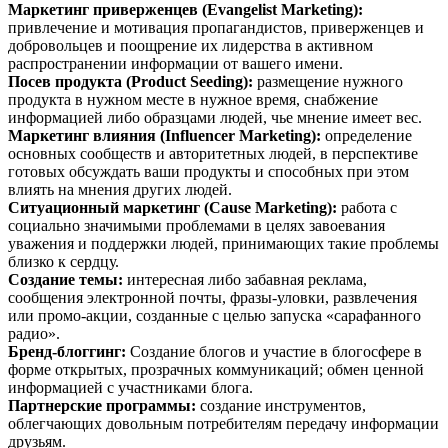
Маркетинг приверженцев (Evangelist Marketing):
привлечение и мотивация пропагандистов, приверженцев и
добровольцев и поощрение их лидерства в активном
распространении информации от вашего имени.
Посев продукта (Product Seeding):
размещение нужного
продукта в нужном месте в нужное время, снабжение
информацией либо образцами людей, чье мнение имеет вес.
Маркетинг влияния (Influencer Marketing):
определение
основных сообществ и авторитетных людей, в перспективе
готовых обсуждать ваши продукты и способных при этом
влиять на мнения других людей.
Ситуационный маркетинг (Cause Marketing):
работа с
социально значимыми проблемами в целях завоевания
уважения и поддержки людей, принимающих такие проблемы
близко к сердцу.
Создание темы:
интересная либо забавная реклама,
сообщения электронной почты, фразы-уловки, развлечения
или промо-акции, созданные с целью запуска «сарафанного
радио».
Бренд-блоггинг:
Создание блогов и участие в блогосфере в
форме открытых, прозрачных коммуникаций; обмен ценной
информацией с участниками блога.
Партнерские программы:
создание инструментов,
облегчающих довольным потребителям передачу информации
друзьям.