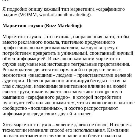
Я подробно опишу каждый тип маркетинга «сарафанного
радио» (WOMM, word-of-mouth marketing).
Маркетинг слухов (Buzz Marketing):
Маркетинг слухов – это техника, направленная на то, чтобы
вместо рекламного посыла, тщательно продуманного
профессиональным рекламодателем, каждую встречу с
потребителем превратить в уникальный, спонтанный личный
обмен информацией. Изначально кампании маркетинга
слухов задуманы как настоящие театральные представления.
Рекламодатель делится информацией о продукте лишь с
немногими «знающими» людьми – представителями целевой
аудитории. Целенаправленно инициируя беседы с глазу на
глаз с людьми, имеющими значительное влияние на людей
своего круга, такие маркетологи запускают изощренную
кампанию «сарафанного радио», в которой потребители
чувствуют себя польщенными тем, что их включили в элитное
сообщество «посвященных», и охотно распространяют
информацию среди своих друзей и коллег.
Хотя маркетинг слухов – явление далеко не новое, Интернет-
технологии изменили способ его использования. Кампании
по распространению слухов в наши дни берут начало на