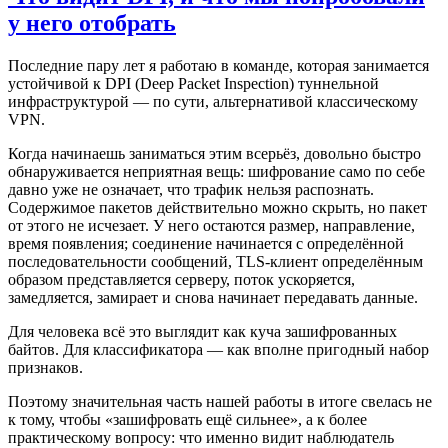
у него отобрать
Последние пару лет я работаю в команде, которая занимается
устойчивой к DPI (Deep Packet Inspection) туннельной
инфраструктурой — по сути, альтернативой классическому
VPN.
Когда начинаешь заниматься этим всерьёз, довольно быстро
обнаруживается неприятная вещь: шифрование само по себе
давно уже не означает, что трафик нельзя распознать.
Содержимое пакетов действительно можно скрыть, но пакет
от этого не исчезает. У него остаются размер, направление,
время появления; соединение начинается с определённой
последовательности сообщений, TLS-клиент определённым
образом представляется серверу, поток ускоряется,
замедляется, замирает и снова начинает передавать данные.
Для человека всё это выглядит как куча зашифрованных
байтов. Для классификатора — как вполне пригодный набор
признаков.
Поэтому значительная часть нашей работы в итоге свелась не
к тому, чтобы «зашифровать ещё сильнее», а к более
практическому вопросу: что именно видит наблюдатель