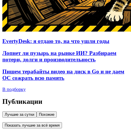
EvertyDesk: я отдаю то, на что ушли годы
Лопнет ли пузырь на рынке ИИ? Разбираем
потери, долги и производительность
Пишем терабайты видео на диск в Go и не даем
ОС сожрать всю память
В подборку
Публикации
Лучшие за сутки
Похожие
Показать лучшие за всё время