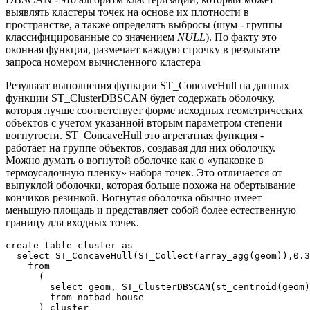
выявлять кластеры точек на основе их плотности в
пространстве, а также определять выбросы (шум - группы
классифицированные со значением
NULL
). По факту это
оконная функция, размечает каждую строчку в результате
запроса номером вычисленного кластера
Результат выполнения функции ST_ConcaveHull на данных
функции ST_ClusterDBSCAN будет содержать оболочку,
которая лучше соответствует форме исходных геометрических
объектов с учетом указанной вторым параметром степени
вогнутости. ST_ConcaveHull это агрегатная функция -
работает на группе объектов, создавая для них оболочку.
Можно думать о вогнутой оболочке как о «упаковке в
термоусадочную пленку» набора точек. Это отличается от
выпуклой оболочки, которая больше похожа на обертывание
кончиков резинкой. Вогнутая оболочка обычно имеет
меньшую площадь и представляет собой более естественную
границу для входных точек.
create table cluster as 

  select ST_ConcaveHull(ST_Collect(array_agg(geom)),0.3
    from 

      ( 

        select geom, ST_ClusterDBSCAN(st_centroid(geom)
        from notbad_house 

      ) cluster 
