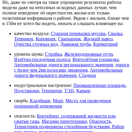
Но, даже не смотря на такое упрощение результаты работы
модели даже на неполных исходных данных лучше, чем
полное неведение об окрестностях жилья или только
позитивная информация о районе. Рядом с жильем, ближе чем
в 150м не хотел бы видеть, нюхать и слышать влияющее на:
качество воздуха:
Станция перевалки мусора
,
Свалка
,
Террикон
,
Коровник
,
Свинарник
,
Жидкий навоз
,
Очистка сточных вод
,
Дымовая труба
,
Крематорий
уровень шума:
Стройка
,
Железнодорожные пути
,
Взлётно-посадочная полоса
,
Вертолётная площадка
.
Автомобильные дороги регионального значения
,
дороги
с более чем 2мя полосами движения
,
Автомобильные
дороги федерального значения
,
Стадион
индустриальное настроение:
Промышленные площади
,
Подстанции
,
Генератор
,
ТЭЦ
,
Карьер
скорбь:
Кладбище
,
Морг
,
Место для проведения
похоронной церемонии
опасность:
Контейнер, содержащий жидкости или
сжатые газы
,
Магазин пиротехники
,
Опасность
,
Территория подвержена стихийным бедствиям
,
Район
или дорога, подверженная затоплению