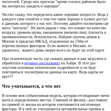
читателей. Среди них просили "кроме плохих районов было
бы интересно увидеть и хорошие".
Честно скажу, что определить какие хорошие непросто. Ведь у
каждого свое понятие о том что такое хорошо и нужен доступ
к данным, которого у нас нет. Поэтому давайте посмотрим где
жить "неплохо". Не жить рядом с тем, что влияет на качество
воздуха, уровень шума, ежедневное memento mori, близость к
промышленности, безопасность. Найдем группы домов в
Москве в пределах МКАД, отдаленные на 150м от
перечисленных факторов. Если живете в Москве, то
удивитесь - вашего дома скорее всего не будет на этой карте
Про техническую часть, где скачать данные и как загрузить и
обработать я
недавно рассказывал
на Хабре. В этот раз
опустим основные технические подробности и не буду
повторяться: посмотрим на данные на карте. Ведь карты не
врут??
Что учитывается, а что нет
В основе моя субъективная модель, которая отговаривает меня
жить в определенных местах. Главный её фильтр - расстояние
по прямой от жилья на котором учитываются негативные
факторы. И в ней не учитываются автомобильные пробки и