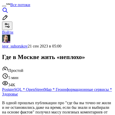
Все потоки
Войти
igor_suhorukov
21 сен 2023 в 05:00
Где в Москве жить «неплохо»
Простой
5 мин
34K
PostgreSQL
*
OpenStreetMap
*
Геоинформационные сервисы
*
Здоровье
В одной прошлых публикации про "где бы вы точно не жили
и не остановились даже на время, если бы знали и выбирали
на основе фактов" получил массу полезных коментариев от