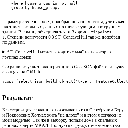
    where house_group is not null 

    group by house_group;
Параметр
подобран опытным путем, учитывая
eps := .0025,
плотность реальных данных по интересующим нас группам
зданий. В группу объединяются от 3х домов
minpoints :=
Степени вогнутости 0.3 ST_ConcaveHull так же подобран
3.
по данным.
ST_ConcaveHull может "сходить с ума" на некоторых
группах домов.
Сохраню результат кластеризации в GeoJSON файл и загружу
его в gist на GitHub.
\copy (select json_build_object('type', 'FeatureCollect
Результат
Кластеризация геоданных показывает что в Серебряном Бору
и Покровских Холмах жить "не плохо" и в этом я согласен с
моей моделью. Так же в выборку попали дома в спальных
районах в черте МКАД. Полную выгрузку, с возможностью