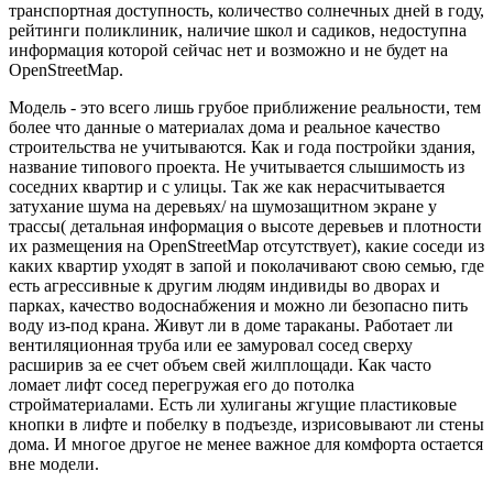
транспортная доступность, количество солнечных дней в году,
рейтинги поликлиник, наличие школ и садиков, недоступна
информация которой сейчас нет и возможно и не будет на
OpenStreetMap.
Модель - это всего лишь грубое приближение реальности, тем
более что данные о материалах дома и реальное качество
строительства не учитываются. Как и года постройки здания,
название типового проекта. Не учитывается слышимость из
соседних квартир и с улицы. Так же как нерасчитывается
затухание шума на деревьях/ на шумозащитном экране у
трассы( детальная информация о высоте деревьев и плотности
их размещения на OpenStreetMap отсутствует), какие соседи из
каких квартир уходят в запой и поколачивают свою семью, где
есть агрессивные к другим людям индивиды во дворах и
парках, качество водоснабжения и можно ли безопасно пить
воду из-под крана. Живут ли в доме тараканы. Работает ли
вентиляционная труба или ее замуровал сосед сверху
расширив за ее счет объем свей жилплощади. Как часто
ломает лифт сосед перегружая его до потолка
стройматериалами. Есть ли хулиганы жгущие пластиковые
кнопки в лифте и побелку в подъезде, изрисовывают ли стены
дома. И многое другое не менее важное для комфорта остается
вне модели.