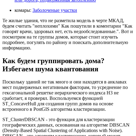
комары:
Заболоченые участки
Те жилые здания, что не разметила модель в черте МКАД,
будем считать "неплохими" Как пошутили в коментарии "Как
говорят врачи, здоровых нет, есть недообследованные.". Вот и
посмотрим на те группы домов, которые стоит изучить
подробнее, погулять по району и поискать дополнительную
информацию.
Как будем группировать дома?
Избегаем шума квантования
Поскольку зданий не так много и они находятся в анклавах
мест подверженых негативным факторам, то усреднение по
гексагональной решетке иерархического индекса H3 не
сработает, я проверял. Воспользуемся функцией
ST_ConcaveHull для создания групп домов на основе
встроенного в PostGIS алгоритма кластиризации.
ST_ClusterDBSCAN - это функция для кластеризации
географических данных, основанная на алгоритме DBSCAN
(Density-Based Spatial Clustering of Applications with Noise).
DBSCAN - это алгоритм кластеризации, который может