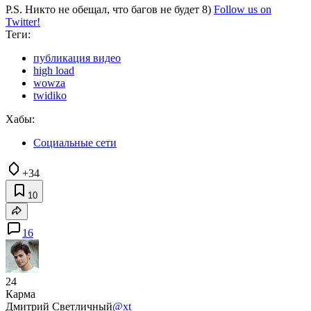
P.S. Никто не обещал, что багов не будет 8)
Follow us on
Twitter!
Теги:
публикация видео
high load
wowza
twidiko
Хабы:
Социальные сети
+34
10
16
24
Карма
Дмитрий Светличный
@xt