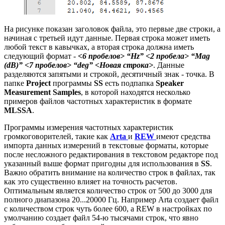
На рисунке показан заголовок файла, это первые две строки, а
начиная с третьей идут данные. Первая строка может иметь
любой текст в кавычках, а вторая строка должна иметь
следующий формат -
<6 пробелов> “Hz” <2 пробела> “Mag
(dB)” <7 пробелов> “deg” <Новая строка>
. Данные
разделяются запятыми и строкой, десятичный знак - точка. В
папке
Project
программы
SS
есть подпапка
Speaker
Measurement Samples
, в которой находятся несколько
примеров файлов частотных характеристик в формате
MLSSA
.
Программы измерения частотных характеристик
громкоговорителей, такие как
Arta
и
REW
имеют средства
импорта данных измерений в текстовые форматы, которые
после несложного редактирования в текстовом редакторе под
указанный выше формат пригодны для использования в
SS
.
Важно обратить внимание на количество строк в файлах, так
как это существенно влияет на точность расчетов.
Оптимальным является количество строк от 500 до 3000 для
полного диапазона 20...20000 Гц. Например Arta создает файл
с количеством строк чуть более 600, а REW в настройках по
умолчанию создает файл 54-ю тысячами строк, что явно