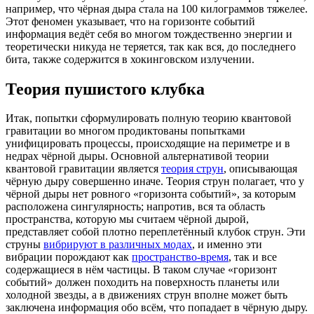
например, что чёрная дыра стала на 100 килограммов тяжелее.
Этот феномен указывает, что на горизонте событий
информация ведёт себя во многом тождественно энергии и
теоретически никуда не теряется, так как вся, до последнего
бита, также содержится в хокинговском излучении.
Теория пушистого клубка
Итак, попытки сформулировать полную теорию квантовой
гравитации во многом продиктованы попытками
унифицировать процессы, происходящие на периметре и в
недрах чёрной дыры. Основной альтернативой теории
квантовой гравитации является
теория струн
, описывающая
чёрную дыру совершенно иначе. Теория струн полагает, что у
чёрной дыры нет ровного «горизонта событий», за которым
расположена сингулярность; напротив, вся та область
пространства, которую мы считаем чёрной дырой,
представляет собой плотно переплетённый клубок струн. Эти
струны
вибрируют в различных модах
, и именно эти
вибрации порождают как
пространство-время
, так и все
содержащиеся в нём частицы. В таком случае «горизонт
событий» должен походить на поверхность планеты или
холодной звезды, а в движениях струн вполне может быть
заключена информация обо всём, что попадает в чёрную дыру.