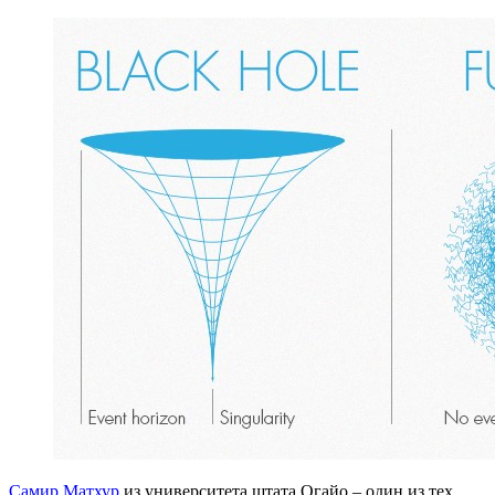
Самир Матхур
из университета штата Огайо – один из тех,