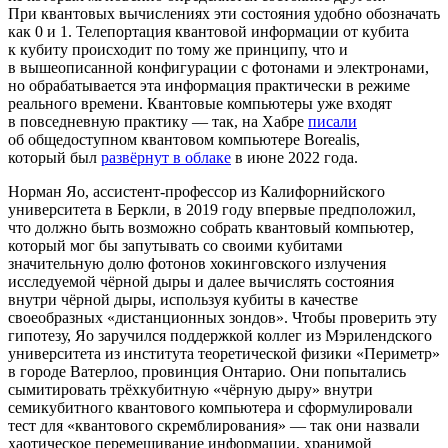
При квантовых вычислениях эти состояния удобно обозначать
как 0 и 1. Телепортация квантовой информации от кубита
к кубиту происходит по тому же принципу, что и
в вышеописанной конфигурации с фотонами и электронами,
но обрабатывается эта информация практически в режиме
реального времени. Квантовые компьютеры уже входят
в повседневную практику — так, на Хабре
писали
об общедоступном квантовом компьютере Borealis,
который был
развёрнут в облаке
в июне 2022 года.
Норман Яо, ассистент‑профессор из Калифорнийского
университета в Беркли, в 2019 году впервые предположил,
что должно быть возможно собрать квантовый компьютер,
который мог бы запутывать со своими кубитами
значительную долю фотонов хокинговского излучения
исследуемой чёрной дыры и далее вычислять состояния
внутри чёрной дыры, используя кубиты в качестве
своеобразных «дистанционных зондов». Чтобы проверить эту
гипотезу, Яо заручился поддержкой коллег из Мэрилендского
университета из института теоретической физики «Периметр»
в городе Ватерлоо, провинция Онтарио. Они попытались
сымитировать трёхкубитную «чёрную дыру» внутри
семикубитного квантового компьютера и сформулировали
тест для «квантового скремблирования» — так они назвали
хаотическое перемешивание информации, хранимой