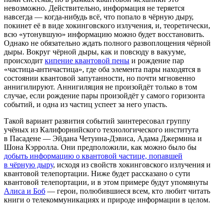
невозможно. Действительно, информация не теряется
навсегда — когда‑нибудь всё, что попало в чёрную дыру,
покинет её в виде хокинговского излучения, и, теоретически,
всю «утонувшую» информацию можно будет восстановить.
Однако не обязательно ждать полного развоплощения чёрной
дыры. Вокруг чёрной дыры, как и повсюду в вакууме,
происходит
кипение квантовой пены
и рождение пар
«частица-античастица», где оба элемента пары находятся в
состоянии квантовой запутанности, но почти мгновенно
аннигилируют. Аннигиляция не произойдёт только в том
случае, если рождение пары произойдёт у самого горизонта
событий, и одна из частиц успеет за него упасть.
Такой вариант развития событий заинтересовал группу
учёных из Калифорнийского технологического института
в Пасадене — Эйдана Четуина‑Дэвиса, Адама Джермина и
Шона Кэрролла. Они предположили, как можно было бы
добыть информацию о квантовой частице, попавшей
в чёрную дыру
, исходя из свойств хокинговского излучения и
квантовой телепортации. Ниже будет рассказано о сути
квантовой телепортации, и в этом примере будут упомянуты
Алиса и Боб
— герои, полюбившиеся всем, кто любит читать
книги о телекоммуникациях и природе информации в целом.