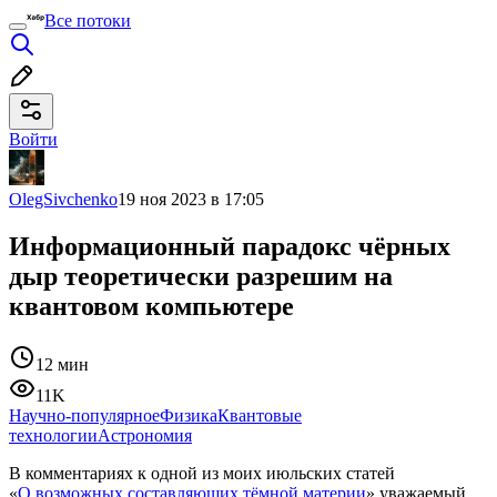
Все потоки
Войти
OlegSivchenko
19 ноя 2023 в 17:05
Информационный парадокс чёрных
дыр теоретически разрешим на
квантовом компьютере
12 мин
11K
Научно-популярное
Физика
Квантовые
технологии
Астрономия
В комментариях к одной из моих июльских статей
«
О возможных составляющих тёмной материи
» уважаемый