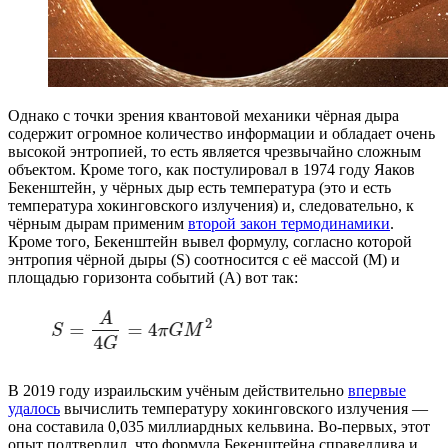
Однако с точки зрения квантовой механики чёрная дыра
содержит огромное количество информации и обладает очень
высокой энтропией, то есть является чрезвычайно сложным
объектом. Кроме того, как постулировал в 1974 году Яаков
Бекенштейн, у чёрных дыр есть температура (это и есть
температура хокинговского излучения) и, следовательно, к
чёрным дырам применим
второй закон термодинамики
.
Кроме того, Бекенштейн вывел формулу, согласно которой
энтропия чёрной дыры (S) соотносится с её массой (M) и
площадью горизонта событий (A) вот так:
В 2019 году израильским учёным действительно
впервые
удалось
вычислить температуру хокинговского излучения —
она составила 0,035 миллиардных кельвина. Во-первых, этот
опыт подтвердил, что формула Бекенштейна справедлива и