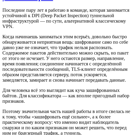
Последние пару лет я работаю в команде, которая занимается
устойчивой к DPI (Deep Packet Inspection) туннельной
инфраструктурой — по сути, альтернативой классическому
VPN.
Когда начинаешь заниматься этим всерьёз, довольно быстро
обнаруживается неприятная вещь: шифрование само по себе
давно уже не означает, что трафик нельзя распознать.
Содержимое пакетов действительно можно скрыть, но пакет
от этого не исчезает. У него остаются размер, направление,
время появления; соединение начинается с определённой
последовательности сообщений, TLS-клиент определённым
образом представляется серверу, поток ускоряется,
замедляется, замирает и снова начинает передавать данные.
Для человека всё это выглядит как куча зашифрованных
байтов. Для классификатора — как вполне пригодный набор
признаков.
Поэтому значительная часть нашей работы в итоге свелась не
к тому, чтобы «зашифровать ещё сильнее», а к более
практическому вопросу: что именно видит наблюдатель
снаружи и по каким признакам он может решить, что перед
ним не браузерный трафик, а туннель.