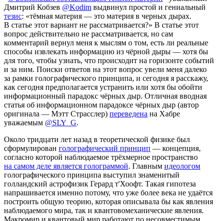
Дмитрий Кобзев
@Kodim
выдвинул простой и гениальный
тезис
: «тёмная материя — это материя в черных дырах.
В статье этот вариант не рассматривается?» В статье этот
вопрос действительно не рассматривается, но сам
комментарий вернул меня к мыслям о том, есть ли реальные
способы извлекать информацию из чёрной дыры — хотя бы
для того, чтобы узнать, что происходит на горизонте событий
и за ним. Поиски ответов на этот вопрос увели меня далеко
за рамки голографического принципа, и сегодня я расскажу,
как сегодня предполагается устранить или хотя бы обойти
информационный парадокс чёрных дыр. Отличная вводная
статья об информационном парадоксе чёрных дыр (автор
оригинала — Мэтт Страсслер)
переведена
на Хабре
уважаемым
@SLY_G
.
Около тридцати лет назад в теоретической физике был
сформулирован
голографический принцип
— концепция,
согласно которой наблюдаемое трёхмерное пространство
на самом деле является голограммой
. Главным
идеологом
голографического принципа выступил знаменитый
голландский астрофизик Герард т'Хоофт. Такая гипотеза
напрашивается именно потому, что уже более века не удаётся
построить общую теорию, которая описывала бы как явления
наблюдаемого мира, так и квантовомеханические явления.
Макромир и квантовый мир работают по несовместимым