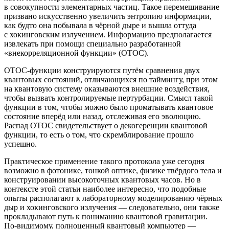
в совокупности элементарных частиц. Такое перемешивание
призвано искусственно увеличить энтропию информации,
как будто она побывала в чёрной дыре и вышла оттуда
с хокинговским излучением. Информацию предполагается
извлекать при помощи специально разработанной
«внекорреляционной функции» (OTOC).
OTOC-функции конструируются путём сравнения двух
квантовых состояний, отличающихся по таймингу, при этом
на квантовую систему оказываются внешние воздействия,
чтобы вызвать контролируемые пертурбации. Смысл такой
функции в том, чтобы можно было проматывать квантовое
состояние вперёд или назад, отслеживая его эволюцию.
Распад OTOC свидетельствует о декогеренции квантовой
функции, то есть о том, что скремблирование прошло
успешно.
Практическое применение такого протокола уже сегодня
возможно в фотонике, тонкой оптике, физике твёрдого тела и
конструировании высокоточных квантовых часов. Но в
контексте этой статьи наиболее интересно, что подобные
опыты располагают к лабораторному моделированию чёрных
дыр и хокинговского излучения — следовательно, они также
прокладывают путь к пониманию квантовой гравитации.
По‑видимому, полноценный квантовый компьютер —