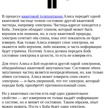
В процессе
квантовой телепортации
Алиса передаёт одной
квантовой частице точное состояние другой квантовой
частицы, например электрона. Частица-адресат находится у
Боба. Электрон обладает спином, который может быть
верхним или нижним, но, в силу квантовой природы,
электрон сочетает оба спина, пока этот показатель не будет
измерен. Как только Алиса измерит спин электрона, он
окажется либо верхним, либо нижним, и часть информации
будет утрачена. Поэтому Алиса должна передать Бобу
состояние электрона в целости, то есть не измеряя его.
Для этого Алиса и Боб поделятся другой парой электронов,
объединённых квантовой запутанностью. Состояние обеих
запутанных частиц является неопределённым, но, как только
обмен состоялся, Алиса может измерить спин своего
электрона — и быть уверенной, что тот электрон, который
передан Бобу, приобретёт противоположный спин.
Но у квантовых систем есть ещё одно удивительное
свойство — акт измерения не только выдаёт информацию
о системе, но и меняет её состояние. Таким образом, опыт
можно развить. Пусть у Боба будет один электрон,