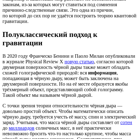
законам, из‑за которых могут ставиться под сомнения
причинно‑следственные связи. Это одна из причин,
по которой до сих пор не удаётся построить теорию квантовой
гравитации.
Полуклассический подход к
гравитации
В 2020 году Франческо Бенини и Паоло Милан опубликовали
в журнале Physical Review X
новую статью
, согласно которой
двумерная поверхность чёрной дыры также может обладать
схожей голографической природой: вся
информация
,
попадающая в чёрную дыру, может быть заключена на
двухмерной поверхности. Но на её месте образуется якобы
трёхмерный объект, представляющий собой голограмму.
Такой объект мы называем чёрной дырой.
С точки зрения теории относительности чёрная дыра —
довольно простой объект. Чтобы математически описать
чёрную дыру, требуется учесть её массу, спин и электрический
заряд. Учитывая, что масса чёрной дыры составляет от
сотен
до
миллиардов
солнечных масс, в неё практически
невозможно бросить что-то настолько крупное, чтобы масса