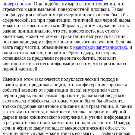
поверхности
». Она подобна пузырю в том отношении, что
стремится к минимальной поверхностной площади. Такая
конфигурация в обычном трёхмерном пространстве была бы
сферической, но при гравитации, типичной для чёрной дыры,
может от сферы отличаться. Форма в данном случае не столь
важна; принципиально, что эта поверхность, как строго
квантовая, может «в обход» гравитации выпускать частицы,
покидающие дыру в форме хокинговского излучения. Если же
взять пару частиц, объединённых
квантовой запутанностью
, и
одна из этих частиц попадёт в чёрную дыру, то вторая,
оставшаяся за пределами горизонта событий, позволит
«вытащить» из-за него информацию о том, что произошло с
первой частицей.
Именно в этом заключается полуклассический подход к
гравитации, предполагающий, что конфигурация горизонта
событий зависит от гравитации (веса) внутренней части
чёрной дыры, но на самом горизонте должны наблюдаться
экзотические эффекты, которые можно было бы объяснить,
только подобрав квантовое описание для гравитации. К таким
эффектам относятся, в частности, утечка энергии из чёрной
дыры в виде хокинговского излучения, и утечка информации
в результате квантовой запутанности парных частиц. Правда,
если в чёрную дыру попадает макроскопический объект, то
мы в лучшем случае можем узнать его массу — зафиксировав,