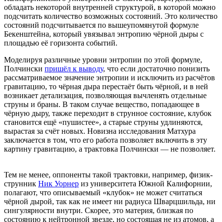
обладать некоторой внутренней структурой, в которой можно
подсчитать количество возможных состояний. Это количество
состояний подсчитывается по вышеупомянутой формуле
Бекенштейна, который увязывал энтропию чёрной дыры с
площадью её горизонта событий.
Моделируя различные уровни энтропии по этой формуле,
Полчински
пришёл к выводу
, что если достаточно понизить
рассматриваемое значение энтропии и исключить из расчётов
гравитацию, то чёрная дыра перестаёт быть чёрной, и в ней
возникает детализация, позволяющая вычленять отдельные
струны и браны. В таком случае вещество, попадающее в
чёрную дыру, также переходит в струнное состояние, клубок
становится ещё «пушистее», а старые струны удлиняются,
вырастая за счёт новых. Новизна исследования Матхура
заключается в том, что его работа позволяет включить в эту
картину гравитацию, а трактовка Полчински — не позволяет.
Тем не менее, оппоненты такой трактовки, например, физик-
струнник
Ник Уорнер
из университета Южной Калифорнии,
полагают, что описываемый «клубок» не может считаться
чёрной дырой, так как не имеет ни радиуса Шварцшильда, ни
сингулярности внутри. Скорее, это материя, близкая по
состоянию к нейтронной звезде, но состоящая не из атомов, а