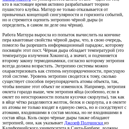
кто в настоящее время активно разрабатывает теорию
пушистого клубка. Матхур не только отказывается от
привычных концепций сингулярности и горизонта событий,
но и стремится оценить энтропию чёрной дыры (и
определить, в самом ли деле она чёрная).
Работа Матхура выросла из попыток вычислить на кончике
пера квантовые свойства чёрной дыры, что, в свою очередь,
помогло бы разрешить информационный парадокс, которому
посвящён этот пост. Чёрная дыра обладает температурой (это
температура излучения Хокинга), а значит, и подчиняется
второму закону термодинамики, согласно которому энтропия
всегда должна возрастать. Энтропию системы можно
охарактеризовать как степень неупорядоченности, присущую
этой системе. Уровень энтропии сводится к тому, сколько
существует способов переупорядочить атомы объекта, так,
чтобы внешне этот объект не изменился. Например, энтропия
омлета гораздо выше, чем энтропия яйца (особенно, если в
омлет по неосторожности попали кусочки скорлупы), так как
в яйце чётко разделяются желток, белок и скорлупа, а в омлете
их атомы не только входят в единую смесь, но и соседствуют с
атомами, входившими в состав молока, но не входившими в
состав яйца. Коль скоро чёрные дыры также обладают
энтропией, они, как указывает
Джозеф Полчински
из
Калифорнийского университета в Санта-Барбаре, должны