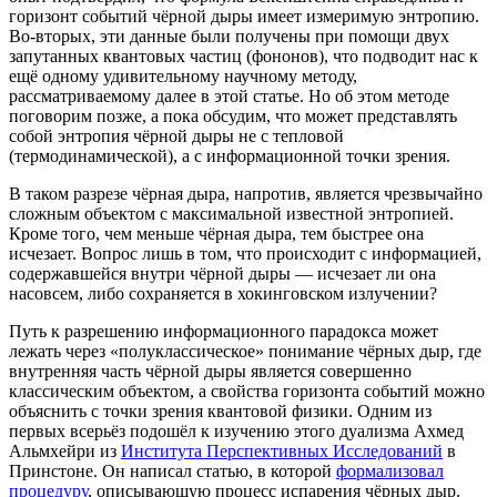
горизонт событий чёрной дыры имеет измеримую энтропию.
Во-вторых, эти данные были получены при помощи двух
запутанных квантовых частиц (фононов), что подводит нас к
ещё одному удивительному научному методу,
рассматриваемому далее в этой статье. Но об этом методе
поговорим позже, а пока обсудим, что может представлять
собой энтропия чёрной дыры не с тепловой
(термодинамической), а с информационной точки зрения.
В таком разрезе чёрная дыра, напротив, является чрезвычайно
сложным объектом с максимальной известной энтропией.
Кроме того, чем меньше чёрная дыра, тем быстрее она
исчезает. Вопрос лишь в том, что происходит с информацией,
содержавшейся внутри чёрной дыры — исчезает ли она
насовсем, либо сохраняется в хокинговском излучении?
Путь к разрешению информационного парадокса может
лежать через «полуклассическое» понимание чёрных дыр, где
внутренняя часть чёрной дыры является совершенно
классическим объектом, а свойства горизонта событий можно
объяснить с точки зрения квантовой физики. Одним из
первых всерьёз подошёл к изучению этого дуализма Ахмед
Альмхейри из
Института Перспективных Исследований
в
Принстоне. Он написал статью, в которой
формализовал
процедуру
, описывающую процесс испарения чёрных дыр.