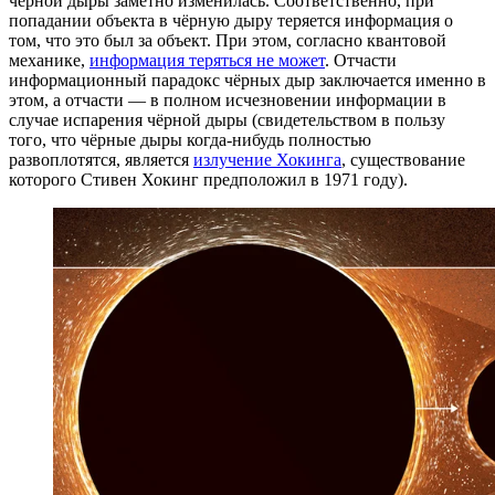
чёрной дыры заметно изменилась. Соответственно, при
попадании объекта в чёрную дыру теряется информация о
том, что это был за объект. При этом, согласно квантовой
механике,
информация теряться не может
. Отчасти
информационный парадокс чёрных дыр заключается именно в
этом, а отчасти — в полном исчезновении информации в
случае испарения чёрной дыры (свидетельством в пользу
того, что чёрные дыры когда-нибудь полностью
развоплотятся, является
излучение Хокинга
, существование
которого Стивен Хокинг предположил в 1971 году).