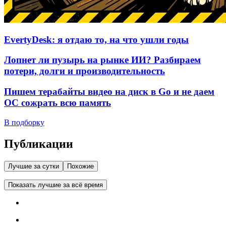
EvertyDesk: я отдаю то, на что ушли годы
Лопнет ли пузырь на рынке ИИ? Разбираем
потери, долги и производительность
Пишем терабайты видео на диск в Go и не даем
ОС сожрать всю память
В подборку
Публикации
Лучшие за сутки
Похожие
Показать лучшие за всё время