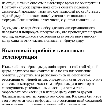
из струн, и такие объекты в настоящее время не обнаружены.
Поэтому «клубок струн» пока стоит считать полезной
физической моделью, частично совпадающей по свойствам с
чёрной дырой и позволяющей уточнить использование
формулы Бекенштейна, в том числе, с учётом гравитации.
Здесь давайте вернёмся к обсуждению информационного
парадокса и попробуем представить, что происходит с парами
частиц, находящихся в состоянии квантовой запутанности,
когда одна из этих частиц попадает в чёрную дыру.
Квантовый прибой и квантовая
телепортация
Итак, либо вся чёрная дыра, либо горизонт событий чёрной
дыры, ведут себя как квантовые, а не как классические
объекты. Допустим, мы расположились на безопасном
расстоянии от чёрной дыры, определили квантовое состояние
системы, в которую входят сама чёрная дыра и некоторая
совокупность учтённых нами частиц, а затем стали
забрасывать эти частицы в чёрную дыру одну за другой.
Частицы исчезают за горизонтом событий. Казалось бы, из-за
этого теряется часть информации о состоянии всей созданной
нами системы, но в рамках квантовой механики это