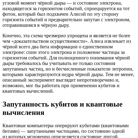
угловой момент чёрной дыры — и состояние электрона,
находящегося за горизонтом событий, спроецируется на тот
фотон, который был подхвачен Алисой по эту сторону
горизонта событий и предварительно запутан с электроном,
отправившимся в чёрную дыру.
Конечно, эта схема чрезмерно упрощена и является не более
чем «доказательством осуществимости». Алиса извлекает из
чёрной всего два бита информации о единственном
электроне: спин этого электрона и положение частицы за
горизонтом событий. Для полноценного понимания чёрной
дыры требовалось бы учитывать не только состояния
запутанных частиц, но и бесчисленные показатели энтропии,
которыми характеризуются недра чёрной дыры. Тем не менее,
описанный эксперимент выглядит непротиворечиво и,
возможно, мог бы работать при применении кубитов и
квантовых вычислений.
Запутанность кубитов и квантовые
вычисления
Квантовые компьютеры оперируют кубитами (квантовыми
битами) — запутанными частицами, по состоянию одной
из которых мгновенно определяется состояние другой.