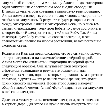
запутанный с электроном Алисы, а у Алисы — два электрона,
один запутанный с электроном Боба и один свободный.
В таком случае, чтобы совершить квантовую телепортацию,
Алиса должна измерить состояние двух своих электронов так,
чтобы они запутались. В результате будет разорвана связь
между электроном Алисы и электроном Боба, но Алиса тем
самым «перещёлкнет» электрон Боба в то самое состояние, в
котором был её электрон из пары «Алиса-Боб». Так Алиса
телепортирует Бобу состояние своего электрона, и это
сработает мгновенно на любом расстоянии, безотносительно
скорости света.
Коллеги из Калтеха предположили, что эту ситуацию можно
экстраполировать и на взаимодействие с чёрной дырой.
Алиса могла бы извлекать информацию из чёрной дыры
следующим образом. Она запутывает свой электрон
с фотоном, возникшим в результате рождения пары
запутанных частиц, одна из которых провалилась за горизонт
событий, а другая — нет (с нашей точки зрения, это фотон
хокинговского излучения). После этого Алиса измеряет
общий угловой момент (спин) чёрной дыры, а затем запускает
в неё свой электрон.
Далее она может узнать состояние электрона, оказавшегося
в чёрной дыре. Для этого ей нужно вновь измерить спин и