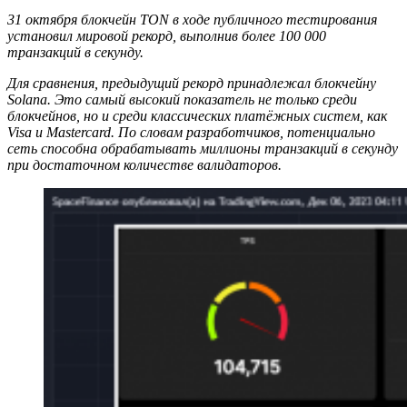
31 октября блокчейн TON в ходе публичного тестирования
установил мировой рекорд, выполнив более 100 000
транзакций в секунду.
Для сравнения, предыдущий рекорд принадлежал блокчейну
Solana. Это самый высокий показатель не только среди
блокчейнов, но и среди классических платёжных систем, как
Visa и Mastercard. По словам разработчиков, потенциально
сеть способна обрабатывать миллионы транзакций в секунду
при достаточном количестве валидаторов.