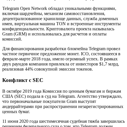
Telegram Open Network обладал уникальными функциями,
включая шардчейны, механизм самовосстановления,
децентрализованное хранилище данных, служба доменных
имен, виртуальная машина TON и встроенные инструменты
конфиденциальности. Криптовалюта проекта называлась
Gram (GRM) и использовалась для расчетов и оплаты
комиссий.
Для финансирования разработки блокчейна Telegram провел
частное первичное предложение монет. ICO, состоявшееся в
феврале-марте 2018 года, имело огромный успех. В рамках
двух раундов компания привлекла от инвесторов $1,7 млрд,
реализовав 44% совокупной эмиссии токенов.
Конфликт с SEC
В октябре 2019 года Комиссия по ценным бумагам и биржам
США (SEC) подала в суд на Telegram. Агентство утверждало,
что первоначальные покупатели Gram выступят
андеррайтерами при распространении незарегистрированных
ценных бумаг.
11 июня 2020 года шестимесячная судебная тяжба завершилась
решением федерального суда о том, что Telegram должен