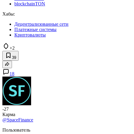
blockchainTON
Хабы:
Децентрализованные сети
Платежные системы
Криптовалюты
+2
39
18
-27
Карма
@SpaceFinance
Пользователь