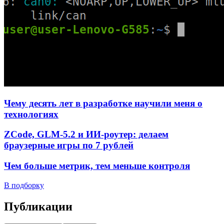
Чему десять лет в разработке научили меня о
технологиях
ZCode, GLM-5.2 и ИИ-роутер: делаем
браузерные игры по 7 рублей
Чем больше метрик, тем меньше контроля
В подборку
Публикации