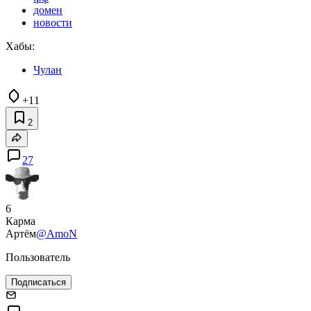
домен
новости
Хабы:
Чулан
+11
2
27
6
Карма
Артём
@AmoN
Пользователь
Подписаться