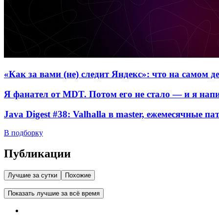
«Как за вами (не) следит Яндекс»: что на самом 
Я фанател от MDT. Потом его не стало — и я нап
Java Digest #38: Valhalla в master, ежемесячные п
В подборку
Публикации
Лучшие за сутки
Похожие
Показать лучшие за всё время