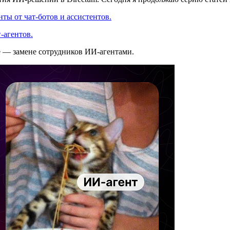
ты от чат-ботов и ассистентов.
-агентов.
е — замене сотрудников ИИ-агентами.