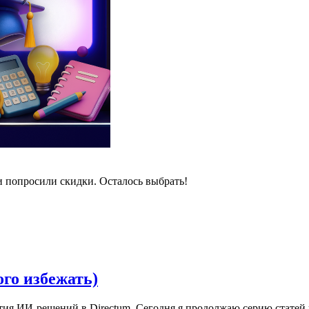
и попросили скидки. Осталось выбрать!
ого избежать)
ития ИИ-решений в Directum. Сегодня я продолжаю серию статей