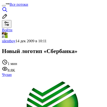
Все потоки
Войти
silentboy
14 дек 2009 в 10:11
Новый логотип «Сбербанка»
1 мин
8.8K
Чулан