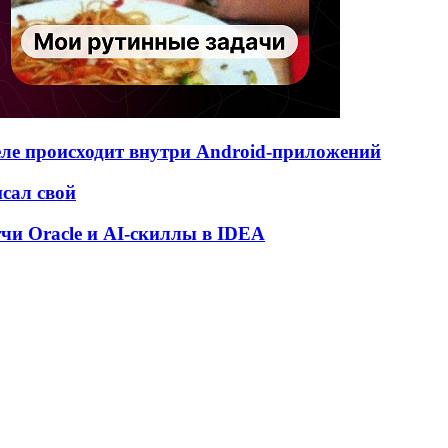
деле происходит внутри Android-приложений
исал свой
атчи Oracle и AI-скиллы в IDEA