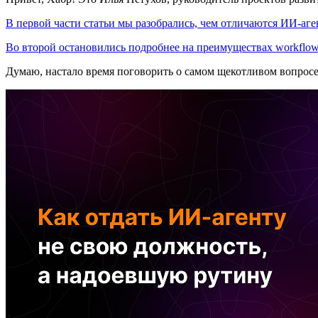
В первой части статьи мы разобрались, чем отличаются ИИ-аген
Во второй остановились подробнее на преимуществах workflow
Думаю, настало время поговорить о самом щекотливом вопрос