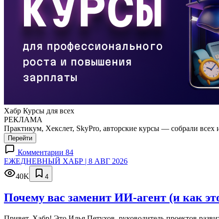
Хабр Курсы для всех
РЕКЛАМА
Практикум, Хекслет, SkyPro, авторские курсы — собрали всех 
Перейти
Комментарии 84
ЕЖЕДНЕВНЫЙ ХАБР | 8 АВГ 2026
40K
4
Почему вас заменит ИИ‑агент (и как эт
Привет, Хабр! Это Илья Петухов, руководитель проектов разв