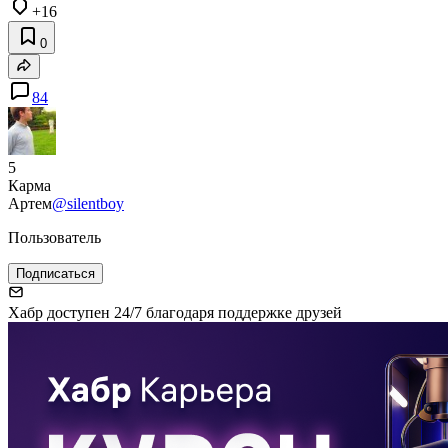
+16
0
84
5
Карма
Артем
@silentboy
Пользователь
Подписаться
Хабр доступен 24/7 благодаря поддержке друзей