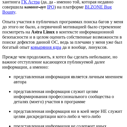
хантинга
ГК Астра
(да, да - именно той, которая недавно
совершила
каминг‑аут
IPO
) на платформе
BI.ZONE Bug
Bounty
.
Опыта участия в публичных программах поиска багов у меня
до этого не было, а первичной мотивацией было стремление
посмотреть на
Astra Linux
в контексте информационной
безопасности и в целом оценить собственные возможности в
поиске дефектов данной ОС, ведь за плечами у меня уже был
богатый опыт
ковыряния ядра
да и вообще, линуксов.
Прежде чем продолжить, я хотел бы сделать небольшое, но
важное отступление касающееся публикуемой далее
информации, а именно:
представленная информация является личным мнением
автора
представленная информация служит целям
информирования профессионального сообщества о
деталях (моего) участия в программе
представленная информация ни в коей мере НЕ служит
целям дискредитации кого-либо и чего-либо
представленная информация не содержит иных