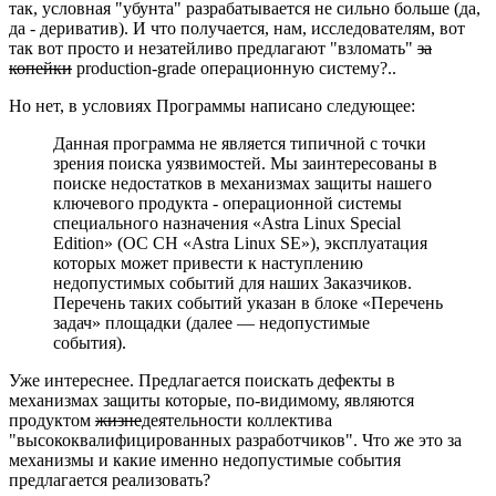
так, условная "убунта" разрабатывается не сильно больше (да,
да - дериватив). И что получается, нам, исследователям, вот
так вот просто и незатейливо предлагают "взломать"
за
копейки
production-grade операционную систему?..
Но нет, в условиях Программы написано следующее:
Данная программа не является типичной с точки
зрения поиска уязвимостей. Мы заинтересованы в
поиске недостатков в механизмах защиты нашего
ключевого продукта - операционной системы
специального назначения «Astra Linux Special
Edition» (ОС СН «Astra Linux SE»), эксплуатация
которых может привести к наступлению
недопустимых событий для наших Заказчиков.
Перечень таких событий указан в блоке «Перечень
задач» площадки (далее — недопустимые
события).
Уже интереснее. Предлагается поискать дефекты в
механизмах защиты которые, по-видимому, являются
продуктом
жизне
деятельности коллектива
"высококвалифицированных разработчиков". Что же это за
механизмы и какие именно недопустимые события
предлагается реализовать?