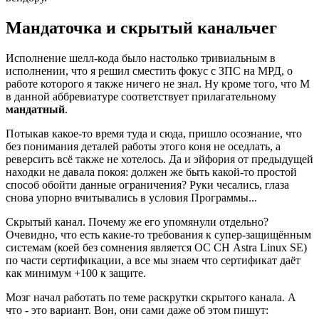
Мандаточка и скрытый канальчег
Исполнение шелл-кода было настолько тривиальным в
исполнении, что я решил сместить фокус с ЗПС на МРД, о
работе которого я также ничего не знал. Ну кроме того, что М
в данной аббревиатуре соответствует прилагательному
мандатный
.
Потыкав какое-то время туда и сюда, пришло осознание, что
без понимания деталей работы этого коня не оседлать, а
реверсить всё также не хотелось. Да и эйфория от предыдущей
находки не давала покоя: должен же быть какой-то простой
способ обойти данные ограничения? Руки чесались, глаза
снова упорно вчитывались в условия Программы...
Скрытый канал. Почему же его упомянули отдельно?
Очевидно, что есть какие-то требования к супер-защищённым
системам (коей без сомнения является ОС СН Astra Linux SE)
по части сертификации, а все мы знаем что сертификат даёт
как минимум +100 к защите.
Мозг начал работать по теме раскрутки скрытого канала. А
что - это вариант. Вон, они сами даже об этом пишут: