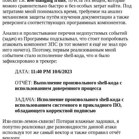
поиске т.н.
low-hanging fruits
, то есть тех вещей, которые
можно сравнительно быстро и без особых затрат найти. Под
затратами мной понималось время, требуемое на анализ
механизмов защиты путём изучения документации а также
реверсинга соответствующих программных компонентов.
Анализ и пролистывание перечня недопустимых событий
(задач) из Программы подсказывал, что стоит попробовать
атаковать компонент ЗПС (в тот момент я ещё не знал про
него ничего). Поэтому, первым реализованным мной
событием стало исполнение shell-кода, что и было
зафиксировано в трекере:
ДАТА:
11:40 PM 10/6/2023
ОТЧЁТ:
Выполнение произвольного shell-кода с
использованием доверенного процесса
ЗАДАЧА:
Исполнение произвольного shell-кода с
использованием системного и прикладного ПО,
обладающего корректной подписью
Изи-пизи-лемон-сквизи! Потирая влажные ладошки, я
попутно реализовал две разновидности данной атаки
используя тот же самый вектор и также отправил отчёт
вендору.