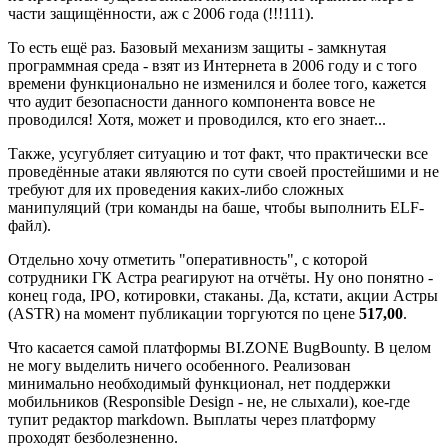
части защищённости, аж с 2006 года (!!!111).
То есть ещё раз. Базовый механизм защиты - замкнутая
программная среда - взят из Интернета в 2006 году и с того
времени функционально не изменился и более того, кажется
что аудит безопасности данного компонента вовсе не
проводился! Хотя, может и проводился, кто его знает...
Также, усугубляет ситуацию и тот факт, что практически все
проведённые атаки являются по сути своей простейшими и не
требуют для их проведения каких-либо сложных
манипуляций (три команды на баше, чтобы выполнить ELF-
файл).
Отдельно хочу отметить "оперативность", с которой
сотрудники ГК Астра реагируют на отчёты. Ну оно понятно -
конец года, IPO, котировки, стаканы. Да, кстати, акции Астры
(ASTR) на момент публикации торгуются по цене
517,00
.
Что касается самой платформы BI.ZONE BugBounty. В целом
не могу выделить ничего особенного. Реализован
минимально необходимый функционал, нет поддержки
мобильников (Responsible Design - не, не слыхали), кое-где
тупит редактор markdown. Выплаты через платформу
проходят безболезненно.