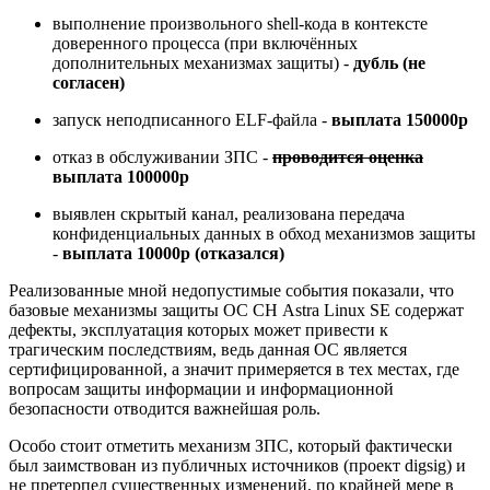
выполнение произвольного shell-кода в контексте
доверенного процесса (при включённых
дополнительных механизмах защиты) -
дубль (не
согласен)
запуск неподписанного ELF-файла -
выплата 150000р
отказ в обслуживании ЗПС -
проводится оценка
выплата 100000р
выявлен скрытый канал, реализована передача
конфиденциальных данных в обход механизмов защиты
-
выплата 10000р (отказался)
Реализованные мной недопустимые события показали, что
базовые механизмы защиты ОС СН Astra Linux SE содержат
дефекты, эксплуатация которых может привести к
трагическим последствиям, ведь данная ОС является
сертифицированной, а значит примеряется в тех местах, где
вопросам защиты информации и информационной
безопасности отводится важнейшая роль.
Особо стоит отметить механизм ЗПС, который фактически
был заимствован из публичных источников (проект digsig) и
не претерпел существенных изменений, по крайней мере в