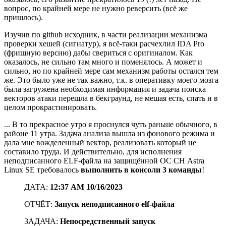
вопрос, по крайней мере не нужно реверсить (всё же
пришлось).
Изучив по github исходник, в части реализации механизма
проверки хешей (сигнатур), я всё-таки расчехлил IDA Pro
(фришную версию) дабы свериться с оригиналом. Как
оказалось, не сильно там много и поменялось. А может и
сильно, но по крайней мере сам механизм работы остался тем
же. Это было уже не так важно, т.к. в оперативку моего мозга
была загружена необходимая информация и задача поиска
векторов атаки перешла в бекграунд, не мешая есть, спать и в
целом прокрастинировать.
... В то прекрасное утро я проснулся чуть раньше обычного, в
районе 11 утра. Задача анализа вышла из фонового режима и
дала мне вожделенный вектор, реализовать который не
составило труда. И действительно, для исполнения
неподписанного ELF-файла на защищённой ОС СН Astra
Linux SE требовалось
выполнить в консоли 3 команды
!
ДАТА:
12:37 AM 10/16/2023
ОТЧЁТ:
Запуск неподписанного elf-файла
ЗАДАЧА:
Непосредственный запуск