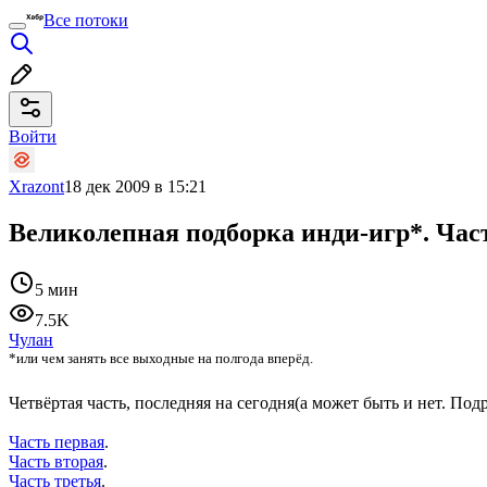
Все потоки
Войти
Xrazont
18 дек 2009 в 15:21
Великолепная подборка инди-игр*. Час
5 мин
7.5K
Чулан
*или чем занять все выходные на полгода вперёд.
Четвёртая часть, последняя на сегодня(а может быть и нет. Под
Часть первая
.
Часть вторая
.
Часть третья
.