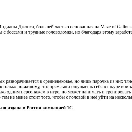
Индианы Джонса, большей частью основанная на Maze of Galiou
вы с боссами и трудные головоломки, но благодаря этому зарабо
ых разворачивается в средневековье, но лишь парочка из них тян
столько по-живому, что прям-таки ощущаешь себя в шкуре воина,
ко одним персонажем в игре, но может нанимать и тренировать 
ем не менее стоит того, чтобы с головой в неё уйти на несколь
ьно издана в России компанией 1C
.