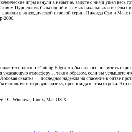
люченческие игры канули в небытие, вместе с ними ушёл весь т
Стивом Пурцеллом, была одной из самых нахальных и весёлых игр
к жизни в эпизодической игровой серии. Никогда Сэм и Макс не
р-2006.
ующая технологию «Cutting Edge» чтобы сильнее погрузить игро
ужасающую атмосферу… таким образом, если вы услышите что-н
. Лобовая схватка — последняя надежда на спасение в битве про
бя используют игровую физику, превосходя в этом игрока. Это на
й 1С. Windows, Linux, Mac OS X