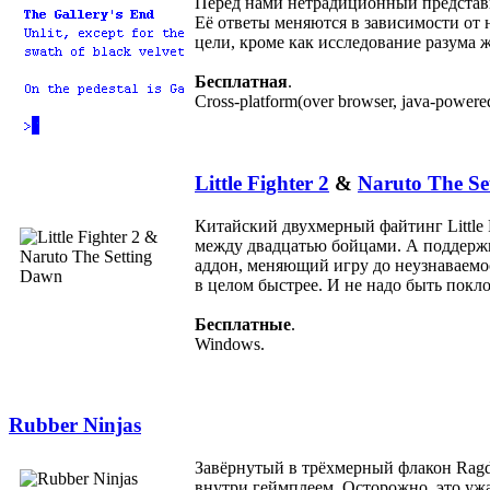
Перед нами нетрадиционный представ
Её ответы меняются в зависимости от н
цели, кроме как исследование разума 
Бесплатная
.
Cross-platform(over browser, java-powere
Little Fighter 2
&
Naruto The Se
Китайский двухмерный файтинг Little 
между двадцатью бойцами. А поддержив
аддон, меняющий игру до неузнаваемо
в целом быстрее. И не надо быть покло
Бесплатные
.
Windows.
Rubber Ninjas
Завёрнутый в трёхмерный флакон Ragdo
внутри геймплеем. Осторожно, это ужа