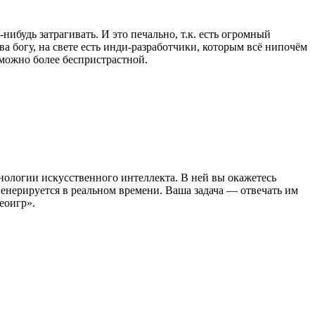
ибудь затрагивать. И это печально, т.к. есть огромный
ва богу, на свете есть инди-разработчики, которым всё нипочём
 можно более беспристрастной.
ологии искусственного интеллекта. В ней вы окажетесь
енерируется в реальном времени. Ваша задача — отвечать им
еоигр».