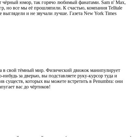
от чёрный юмор, так горячо любимый фанатами. Sam n' Max,
, но все мы её прошляпили. К счастью, компания Telltale
 выглядели и не звучали лучше. Газета New York Times
ка в свой тёмный мир. Физический движок манипулирует
ибудь за дверью, вы подставляете руку-курсор туда и
тив существ, которых вы можете встретить в Penumbra: они
пугает вас до чёртиков!