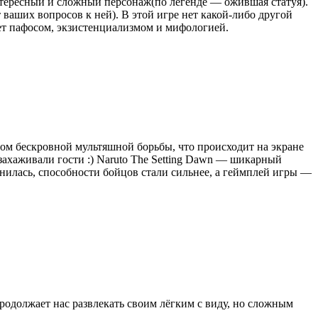
нтересный и сложный персонаж(по легенде — ожившая статуя).
 ваших вопросов к ней). В этой игре нет какой-либо другой
ует пафосом, экзистенциализмом и мифологией.
вом бескровной мультяшной борьбы, что происходит на экране
захаживали гости :) Naruto The Setting Dawn — шикарный
нилась, способности бойцов стали сильнее, а геймплей игры —
родолжает нас развлекать своим лёгким с виду, но сложным