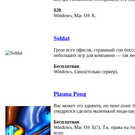
$20
.
Windows, Mac OS X.
Soldat
Гроза всех офисов, страшный сон бос
небольших игр для компании — так вес
Бесплатная
.
Windows, Linux(только сервер).
Plasma Pong
Вас может это удивить, но пинг-понг 
умудрился сделать маленький инди-шед
Бесплатная
.
Windows, Mac OS X(?). Т.к. права на 
игру.