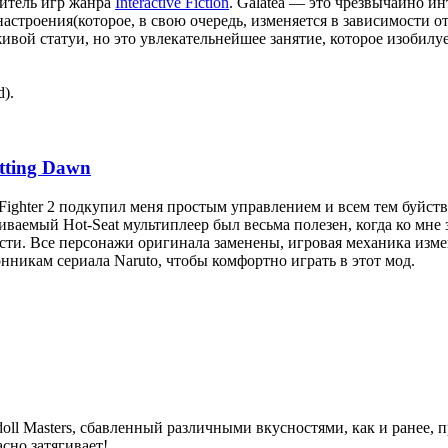
итель игр жанра
Interactive Fiction
. Galatea — это чрезвычайно и
астроения(которое, в свою очередь, изменяется в зависимости от
живой статуи, но это увлекательнейшее занятие, которое изобил
d).
tting Dawn
Fighter 2 подкупил меня простым управлением и всем тем буйст
аемый Hot-Seat мультиплеер был весьма полезен, когда ко мне 
сти. Все персонажи оригинала заменены, игровая механика изме
нникам сериала Naruto, чтобы комфортно играть в этот мод.
ll Masters, сбавленный различными вкусностями, как и ранее, п
сно затягивает!