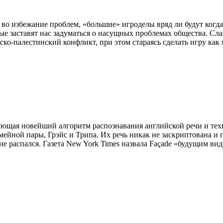
во избежание проблем, «большие» игроделы вряд ли будут когда-н
ые заставят нас задуматься о насущных проблемах общества. Сла
ьско-палестинский конфликт, при этом стараясь сделать игру как
ующая новейший алгоритм распознавания английской речи и техн
йной пары, Грэйс и Трипа. Их речь никак не заскриптована и г
не распался. Газета New York Times назвала Façade «будущим вид