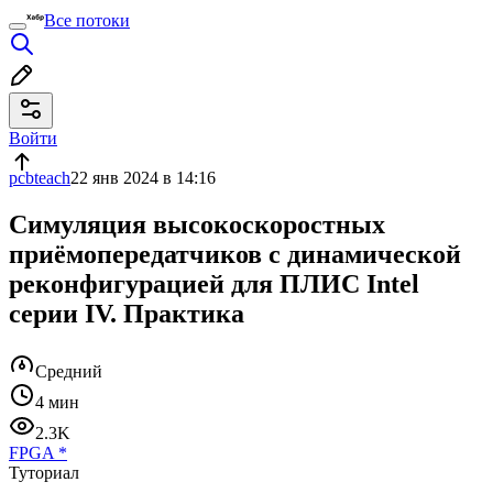
Все потоки
Войти
pcbteach
22 янв 2024 в 14:16
Симуляция высокоскоростных
приёмопередатчиков с динамической
реконфигурацией для ПЛИС Intel
серии IV. Практика
Средний
4 мин
2.3K
FPGA
*
Туториал