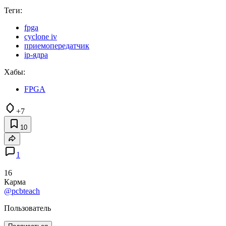
Теги:
fpga
cyclone iv
приемопередатчик
ip-ядра
Хабы:
FPGA
+7
10
1
16
Карма
@pcbteach
Пользователь