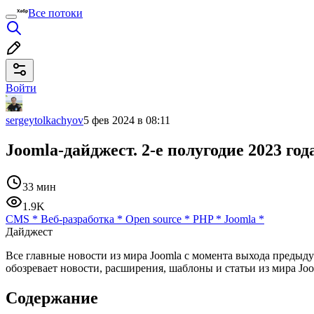
Все потоки
Войти
sergeytolkachyov
5 фев 2024 в 08:11
Joomla-дайджест. 2-е полугодие 2023 год
33 мин
1.9K
CMS
*
Веб-разработка
*
Open source
*
PHP
*
Joomla
*
Дайджест
Все главные новости из мира Joomla с момента выхода предыду
обозревает новости, расширения, шаблоны и статьи из мира J
Содержание