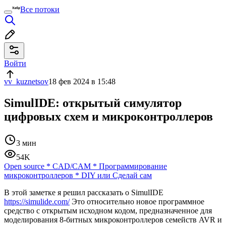
Все потоки
Войти
vv_kuznetsov
18 фев 2024 в 15:48
SimulIDE: открытый симулятор
цифровых схем и микроконтроллеров
3 мин
54K
Open source
*
CAD/CAM
*
Программирование
микроконтроллеров
*
DIY или Сделай сам
В этой заметке я решил рассказать о SimulIDE
https://simulide.com/
Это относительно новое программное
средство с открытым исходном кодом, предназначенное для
моделирования 8-битных микроконтроллеров семейств AVR и