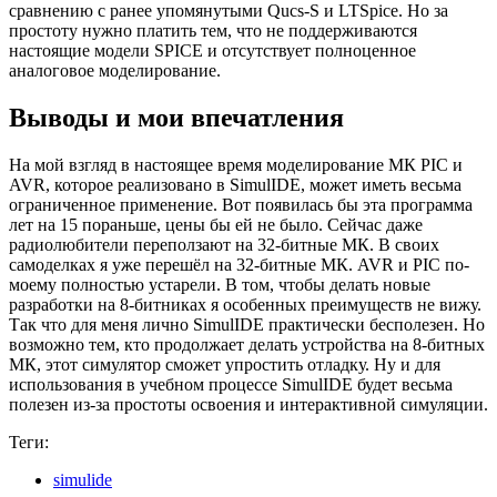
сравнению с ранее упомянутыми Qucs-S и LTSpice. Но за
простоту нужно платить тем, что не поддерживаются
настоящие модели SPICE и отсутствует полноценное
аналоговое моделирование.
Выводы и мои впечатления
На мой взгляд в настоящее время моделирование МК PIC и
AVR, которое реализовано в SimulIDE, может иметь весьма
ограниченное применение. Вот появилась бы эта программа
лет на 15 пораньше, цены бы ей не было. Сейчас даже
радиолюбители переползают на 32-битные МК. В своих
самоделках я уже перешёл на 32-битные МК. AVR и PIC по-
моему полностью устарели. В том, чтобы делать новые
разработки на 8-битниках я особенных преимуществ не вижу.
Так что для меня лично SimulIDE практически бесполезен. Но
возможно тем, кто продолжает делать устройства на 8-битных
МК, этот симулятор сможет упростить отладку. Ну и для
использования в учебном процессе SimulIDE будет весьма
полезен из-за простоты освоения и интерактивной симуляции.
Теги:
simulide