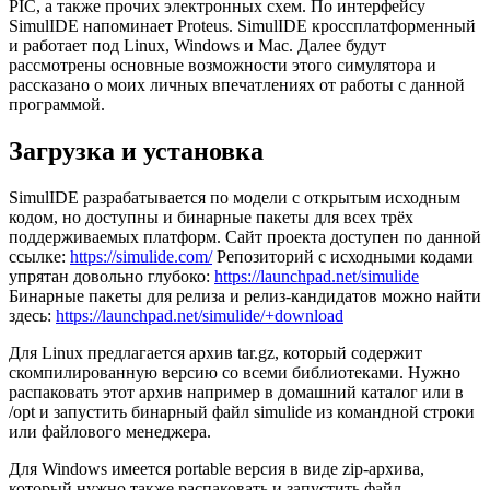
PIC, а также прочих электронных схем. По интерфейсу
SimulIDE напоминает Proteus. SimulIDE кроссплатформенный
и работает под Linux, Windows и Mac. Далее будут
рассмотрены основные возможности этого симулятора и
рассказано о моих личных впечатлениях от работы с данной
программой.
Загрузка и установка
SimulIDE разрабатывается по модели с открытым исходным
кодом, но доступны и бинарные пакеты для всех трёх
поддерживаемых платформ. Сайт проекта доступен по данной
ссылке:
https://simulide.com/
Репозиторий с исходными кодами
упрятан довольно глубоко:
https://launchpad.net/simulide
Бинарные пакеты для релиза и релиз-кандидатов можно найти
здесь:
https://launchpad.net/simulide/+download
Для Linux предлагается архив tar.gz, который содержит
скомпилированную версию со всеми библиотеками. Нужно
распаковать этот архив например в домашний каталог или в
/opt и запустить бинарный файл simulide из командной строки
или файлового менеджера.
Для Windows имеется portable версия в виде zip-архива,
который нужно также распаковать и запустить файл