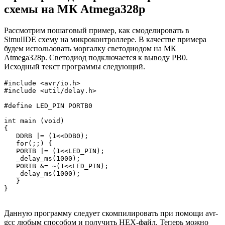
схемы на МК Atmega328p
Рассмотрим пошаговый пример, как смоделировать в
SimulIDE схему на микроконтроллере. В качестве примера
будем использовать моргалку светодиодом на МК
Atmega328p. Светодиод подключается к выводу PB0.
Исходный текст программы следующий.
#include <avr/io.h>

#include <util/delay.h>

#define LED_PIN PORTB0

int main (void)

{

   DDRB |= (1<<DDB0);

   for(;;) {

   PORTB |= (1<<LED_PIN);

   _delay_ms(1000);

   PORTB &= ~(1<<LED_PIN);

   _delay_ms(1000);

   }

}
Данную программу следует скомпилировать при помощи avr-
gcc любым способом и получить HEX-файл. Теперь можно