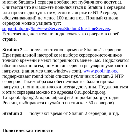
многие Stratum-1 сервера вообще нет публичного доступа).
Считается что вы можете подключаться к Stratum-1 серверам
или просить доступ к ним, если вы держите NTP сервер,
обслуживающий не менее 100 клиентов. Полный список
серверов можно увидеть тут:
support.ntp.org/bin/view/Servers/StratumOneTimeServers
.
Естественно, желательно подключатся к серверам в своей
стране.
Stratum 2
— получают точное время от Stratum-1 серверов.
При правильной настройке и выборе серверов-источников
точного времени имеют погрешность менее 1мс. Подключатся
обычно можно всем, но многие сервера регулярно умирают от
нагрузки (например time.windows.com).
www.pool.ntp.org
поддерживает round-robin списки публичных Stratum-2 NTP
серверов. Таким образом обеспечивается балансировка
нагрузки, и они практически всегда доступны. Подключиться
к этим серверам можно по адресам 0.ru.pool.ntp.org
1.ru.pool.ntp.org 2.ru.pool.ntp.org и 3.ru.pool.ntp.org (это для
России, выбираются случайно из списка ~50 серверов).
Stratum 3
— получают время от Stratum-2 серверов, и т.д.
Практическая точность