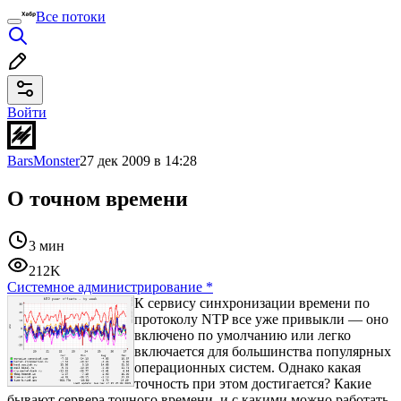
Все потоки
Войти
BarsMonster
27 дек 2009 в 14:28
О точном времени
3 мин
212K
Системное администрирование
*
К сервису синхронизации времени по
протоколу NTP все уже привыкли — оно
включено по умолчанию или легко
включается для большинства популярных
операционных систем. Однако какая
точность при этом достигается? Какие
бывают сервера точного времени, и с какими можно работать