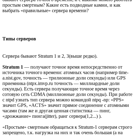
простым смертным? Какие есть подводные камни, и как
выбрать «правильные» сервера времени?
Типы серверов
Сервера бывают Stratum 1 и 2, 3(выше редко).
Stratum 1
— получают точное время непосредственно от
источника точного времени: атомных часов (например time-
a.nist.gov, точность — трилионные доли секунды) или GPS
приемника (ntpx.imvp.ru точность — миллиардные доли
секунды). Есть сервера получающие точное время через
сотовую сеть CDMA (миллионные доли секунды). При работе
с ntpd узнать тип сервера можно командой ntpq -np: «PPS»
значит GPS, «ACTS» значит прямое соединение с атомными
часами (там же и другая ценная статистика — пинг,
«дрожжание» пинга(jitter), ранг сервера(1,2...) ).
«Простым» смертным обращаться к Stratum-1 серверам строго
запрещено, т.к. нагрузка на них и так очень большая (а на