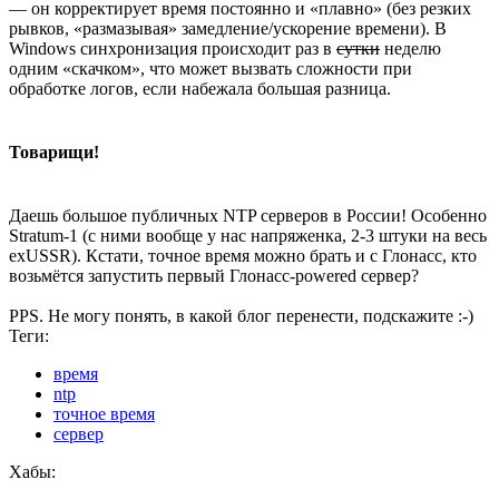
— он корректирует время постоянно и «плавно» (без резких
рывков, «размазывая» замедление/ускорение времени). В
Windows синхронизация происходит раз в
сутки
неделю
одним «скачком», что может вызвать сложности при
обработке логов, если набежала большая разница.
Товарищи!
Даешь большое публичных NTP серверов в России! Особенно
Stratum-1 (с ними вообще у нас напряженка, 2-3 штуки на весь
exUSSR). Кстати, точное время можно брать и с Глонасс, кто
возьмётся запустить первый Глонасс-powered сервер?
PPS. Не могу понять, в какой блог перенести, подскажите :-)
Теги:
время
ntp
точное время
сервер
Хабы: