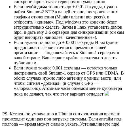
синхронизироваться с сервером по умолчанию
Если необходима точность до +-0.01 секунды, нужно
найти Stratum-2 NTP в вашей стране, построить с них
графики отклонения (Munin+плагин ntp_peers), и
отбросить «кривые». Под windows это конечно будет
затруднительно сделать. Затем в linux установить демон
ntpd, и дать ему 3-6 серверов для синхронизации (он сам
будет выбирать наиболее «качественные»).
Если нужна точность до +-0.001 секунды И вы будете
предоставлять сервис точного времени в вашей
организации — подключайтесь к Stratum-1 серверам в
вашей стране. Ваш сервис крайне желательно делать
публичным.
Если нужно точнее 0.001 секунды — остается только
настраивать свой Stratum-1 сервер от GPS или CDMA. В
обоих случаях нужно либо антенну с улицы вести, или
чтобы сигнал «добивал» (в случае с GPS —
малореально). Атомные часы объемом менее кубометра
пока не делают, так что этот вариант отпадает
PS. Кстати, по умолчанию в Ubuntu синхронизация времени
происходит один раз при загрузке системы. Если аптайм под
полгода — время может сильно уехать. Устанавливаете ntpd