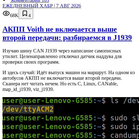
Комментарии 103
ЕЖЕДНЕВНЫЙ ХАБР | 7 АВГ 2026
68K
4
АКПП Voith не включается выше
второй передачи: разбираемся в J1939
Изучаю шину CAN J1939 через написание самописных
утилит. Целенаправленно отключал датчик наддува для
проверки своих программ.
И здесь случай: Идёт выпуск машин на маршрут. На одном из
автобусов АКПП не включается выше второй передачи.
Сканера нет читать нечем. Но есть C, Linux, CANable,
map_id_j1939, viz_j1939.