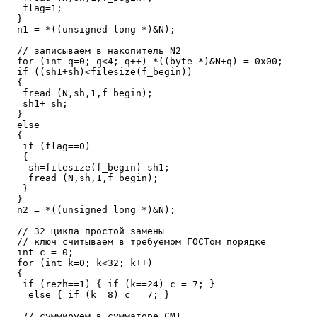
   flag=1;

  }

  n1 = *((unsigned long *)&N);

  // записываем в накопитель N2

  for (int q=0; q<4; q++) *((byte *)&N+q) = 0x00;

  if ((sh1+sh)<filesize(f_begin))

  {

   fread (N,sh,1,f_begin);

   sh1+=sh;

  }

  else

  {

   if (flag==0)

   {

    sh=filesize(f_begin)-sh1;

    fread (N,sh,1,f_begin);

   } 

  }

  n2 = *((unsigned long *)&N);

  // 32 цикла простой замены

  // ключ считываем в требуемом ГОСТом порядке

  int c = 0;

  for (int k=0; k<32; k++)

  {

   if (rezh==1) { if (k==24) c = 7; }

    else { if (k==8) c = 7; }

   // суммируем в сумматоре СМ1
