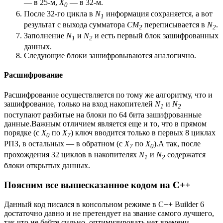
— в 25-м,
X
— в 32-м.
0
После 32-го цикла в
N
информация сохраняется, а вот
1
результат с выхода сумматора
СМ
переписывается в
N
.
2
2
Заполнение
N
и
N
и есть первый блок зашифрованных
1
2
данных.
Следующие блоки зашифровываются аналогично.
Расшифрование
Расшифрование осуществляется по тому же алгоритму, что и
зашифрование, только на вход накопителей
N
и
N
1
2
поступают разбитые на блоки по 64 бита зашифрованные
данные.Важным отличием является еще и то, что в прямом
порядке (с
X
по
X
) ключ вводится только в первых 8 циклах
0
7
РПЗ, в остальных — в обратном (с
X
по
X
).А так, после
7
0
прохождения 32 циклов в накопителях
N
и
N
содержатся
1
2
блоки открытых данных.
Поясним все вышесказанное кодом на C++
Данный код писался в консольном режиме в C++ Builder 6
достаточно давно и не претендует на звание самого лучшего,
так что не бейте сильно, оптимизировать нет времени.