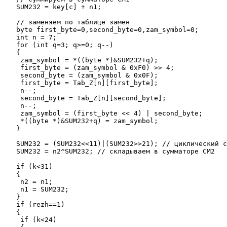
   SUM232 = key[c] + n1;

   // заменяем по таблице замен

   byte first_byte=0,second_byte=0,zam_symbol=0;

   int n = 7;

   for (int q=3; q>=0; q--)

   {

    zam_symbol = *((byte *)&SUM232+q);

    first_byte = (zam_symbol & 0xF0) >> 4;

    second_byte = (zam_symbol & 0x0F);

    first_byte = Tab_Z[n][first_byte];

    n--;

    second_byte = Tab_Z[n][second_byte];

    n--;

    zam_symbol = (first_byte << 4) | second_byte;

    *((byte *)&SUM232+q) = zam_symbol;

   } 

   SUM232 = (SUM232<<11)|(SUM232>>21); // циклический с
   SUM232 = n2^SUM232; // складываем в сумматоре СМ2

   if (k<31)

   {

    n2 = n1;

    n1 = SUM232;

   }

   if (rezh==1)

   {

    if (k<24)
