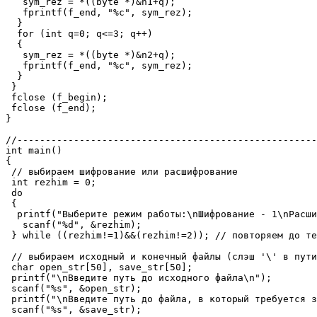
   sym_rez = *((byte *)&n1+q);

   fprintf(f_end, "%c", sym_rez);

  }

  for (int q=0; q<=3; q++)

  {

   sym_rez = *((byte *)&n2+q);

   fprintf(f_end, "%c", sym_rez);

  }

 }

 fclose (f_begin);

 fclose (f_end);

}

//-----------------------------------------------------
int main()

{

 // выбираем шифрование или расшифрование

 int rezhim = 0;

 do

 {

  printf("Выберите режим работы:\nШифрование - 1\nРасши
   scanf("%d", &rezhim);

 } while ((rezhim!=1)&&(rezhim!=2)); // повторяем до те
 // выбираем исходный и конечный файлы (слэш '\' в пути
 char open_str[50], save_str[50];

 printf("\nВведите путь до исходного файла\n");

 scanf("%s", &open_str);

 printf("\nВведите путь до файла, в который требуется з
 scanf("%s", &save_str);
