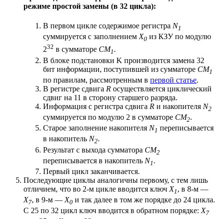
режиме простой замены (в 32 цикла):
В первом цикле содержимое регистра
N
1
суммируется с заполнением
X
из КЗУ по модулю
0
32
2
в сумматоре
СМ
.
1
В блоке подстановки K производится замена 32
бит информации, поступившей из сумматоре
СМ
1
по правилам, рассмотренным в
первой статье
.
В регистре сдвига
R
осуществляется циклический
сдвиг на 11 в сторону старшего разряда.
Информация с регистра сдвига
R
и накопителя
N
2
суммируется по модулю 2 в сумматоре
СМ
.
2
Старое заполнение накопителя
N
переписывается
1
в накопитель
N
.
2
Результат с выхода сумматора
СМ
2
переписывается в накопитель
N
.
1
Первый цикл заканчивается.
Последующие циклы аналогичны первому, с тем лишь
отличием, что во 2-м цикле вводится ключ
X
, в 8-м —
1
X
, в 9-м —
X
и так далее в том же порядке до 24 цикла.
7
0
С 25 по 32 цикл ключ вводится в обратном порядке:
X
7