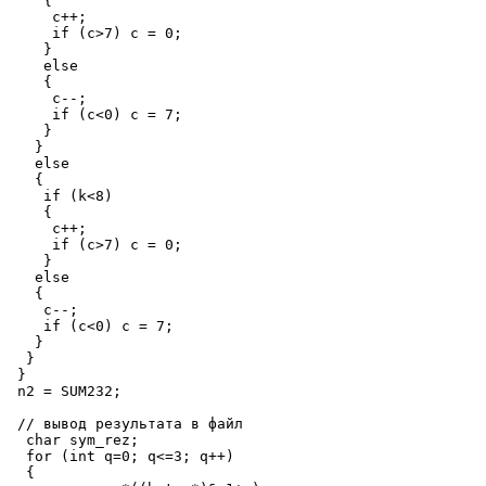
    {

     c++;

     if (c>7) c = 0;

    }

    else

    {

     c--;

     if (c<0) c = 7;

    }

   }

   else

   {

    if (k<8)

    {

     c++;

     if (c>7) c = 0;

    }

   else

   {

    c--;

    if (c<0) c = 7;

   }

  }

 }

 n2 = SUM232;

 // вывод результата в файл

  char sym_rez;

  for (int q=0; q<=3; q++)

  {
