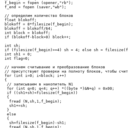
 f_begin = fopen (opener,"rb");

 f_end = fopen (saver,"wb");

 // определим количество блоков

 float blokoff;

 blokoff = 8*filesize(f_begin);

 blokoff = blokoff/64;

 int block = blokoff;

 if (blokoff-block>0) block++;

 int sh;

 if (filesize(f_begin)>=4) sh = 4; else sh = filesize(f
 int sh1 = 0;

 int flag=0;

 // начнем считывание и преобразование блоков

 // присутствуют проверки на полноту блоков, чтобы счит
 for (int i=0; i<block; i++)

 {

  // записываем в накопитель N1

  for (int q=0; q<4; q++) *((byte *)&N+q) = 0x00;

  if ((sh1+sh)<filesize(f_begin))

  {

   fread (N,sh,1,f_begin);

   sh1+=sh;

  }

  else

  {

   sh=filesize(f_begin)-sh1;

   fread (N,sh,1,f_begin);
