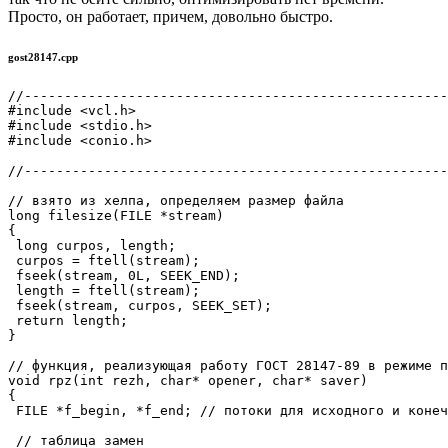
Просто, он работает, причем, довольно быстро.
gost28147.cpp
//-----------------------------------------------------
#include <vcl.h>

#include <stdio.h>

#include <conio.h>

//-----------------------------------------------------
// взято из хелпа, определяем размер файла

long filesize(FILE *stream)

{

 long curpos, length;

 curpos = ftell(stream);

 fseek(stream, 0L, SEEK_END);

 length = ftell(stream);

 fseek(stream, curpos, SEEK_SET);

 return length;

}

// функция, реализующая работу ГОСТ 28147-89 в режиме п
void rpz(int rezh, char* opener, char* saver)

{

 FILE *f_begin, *f_end; // потоки для исходного и конеч
 // таблица замен
