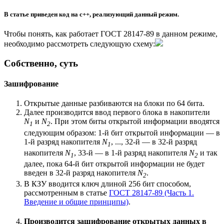
В статье приведен код на c++, реализующий данный режим.
Чтобы понять, как работает ГОСТ 28147-89 в данном режиме,
необходимо рассмотреть следующую схему:
Собственно, суть
Зашифрование
Открытые данные разбиваются на блоки по 64 бита.
Далее производится ввод первого блока в накопители
N
и
N
. При этом биты открытой информации вводятся
1
2
следующим образом: 1-й бит открытой информации — в
1-й разряд накопителя
N
, ..., 32-й — в 32-й разряд
1
накопителя
N
, 33-й — в 1-й разряд накопителя
N
и так
1
2
далее, пока 64-й бит открытой информации не будет
введен в 32-й разряд накопителя
N
.
2
В КЗУ вводится ключ длиной 256 бит способом,
рассмотренным в статье
ГОСТ 28147-89 (Часть 1.
Введение и общие принципы)
.
Производится зашифрование открытых данных в