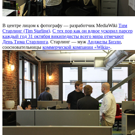
В центре лицом к фотографу — разработчик MediaWiki
Тим
Старлинг (Tim Starling)
.
С тех пор как он вдвое ускорил парсер
каждый год 31 октября википедисты всего мира отмечают
День Тима Старлинга
. Старлинг — муж
Анджелы Бизли
,
соосновательницы
коммерческой компании «Wikia»
.