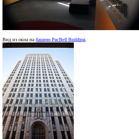
Вид из окна на
башню PacBell Building
.