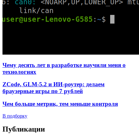
Чему десять лет в разработке научили меня о
технологиях
ZCode, GLM-5.2 и ИИ-роутер: делаем
браузерные игры по 7 рублей
Чем больше метрик, тем меньше контроля
В подборку
Публикации