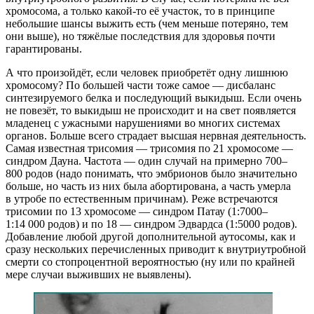
хромосома, а только какой-то её участок, то в принципе
небольшие шансы выжить есть (чем меньше потеряно, тем
они выше), но тяжёлые последствия для здоровья почти
гарантированы.
А что произойдёт, если человек приобретёт одну лишнюю
хромосому? По большей части тоже самое — дисбаланс
синтезируемого белка и последующий выкидыш. Если очень
не повезёт, то выкидыш не происходит и на свет появляется
младенец с ужасными нарушениями во многих системах
органов. Больше всего страдает высшая нервная деятельность.
Самая известная трисомия — трисомия по 21 хромосоме —
синдром Дауна. Частота — один случай на примерно 700–
800 родов (надо понимать, что эмбрионов было значительно
больше, но часть из них была абортирована, а часть умерла
в утробе по естественным причинам). Реже встречаются
трисомии по 13 хромосоме — синдром Патау (1:7000–
1:14 000 родов) и по 18 — синдром Эдвардса (1:5000 родов).
Добавление любой другой дополнительной аутосомы, как и
сразу нескольких перечисленных приводит к внутриутробной
смерти со стопроцентной вероятностью (ну или по крайней
мере случаи выживших не выявлены).