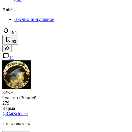
Хабы:
Научно-популярное
+94
90
11
32K+
Охват за 30 дней
279
Карма
@CatScience
Пользователь