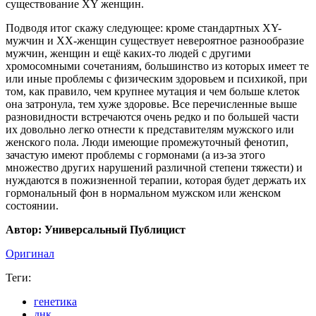
существование XY женщин.
Подводя итог скажу следующее: кроме стандартных XY-
мужчин и ХХ-женщин существует невероятное разнообразие
мужчин, женщин и ещё каких-то людей с другими
хромосомными сочетаниям, большинство из которых имеет те
или иные проблемы с физическим здоровьем и психикой, при
том, как правило, чем крупнее мутация и чем больше клеток
она затронула, тем хуже здоровье. Все перечисленные выше
разновидности встречаются очень редко и по большей части
их довольно легко отнести к представителям мужского или
женского пола. Люди имеющие промежуточный фенотип,
зачастую имеют проблемы с гормонами (а из-за этого
множество других нарушений различной степени тяжести) и
нуждаются в пожизненной терапии, которая будет держать их
гормональный фон в нормальном мужском или женском
состоянии.
Автор: Универсальный Публицист
Оригинал
Теги:
генетика
днк