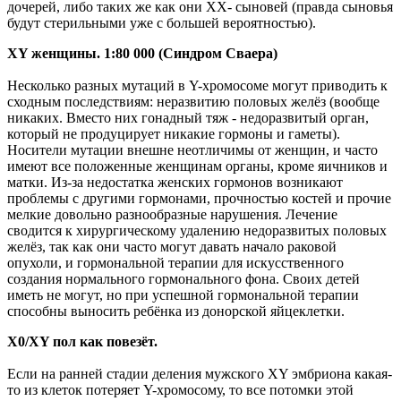
дочерей, либо таких же как они ХХ- сыновей (правда сыновья
будут стерильными уже с большей вероятностью).
XY женщины. 1:80 000 (Синдром Сваера)
Несколько разных мутаций в Y-хромосоме могут приводить к
сходным последствиям: неразвитию половых желёз (вообще
никаких. Вместо них гонадный тяж - недоразвитый орган,
который не продуцирует никакие гормоны и гаметы).
Носители мутации внешне неотличимы от женщин, и часто
имеют все положенные женщинам органы, кроме яичников и
матки. Из-за недостатка женских гормонов возникают
проблемы с другими гормонами, прочностью костей и прочие
мелкие довольно разнообразные нарушения. Лечение
сводится к хирургическому удалению недоразвитых половых
желёз, так как они часто могут давать начало раковой
опухоли, и гормональной терапии для искусственного
создания нормального гормонального фона. Своих детей
иметь не могут, но при успешной гормональной терапии
способны выносить ребёнка из донорской яйцеклетки.
X0/XY пол как повезёт.
Если на ранней стадии деления мужского ХY эмбриона какая-
то из клеток потеряет Y-хромосому, то все потомки этой