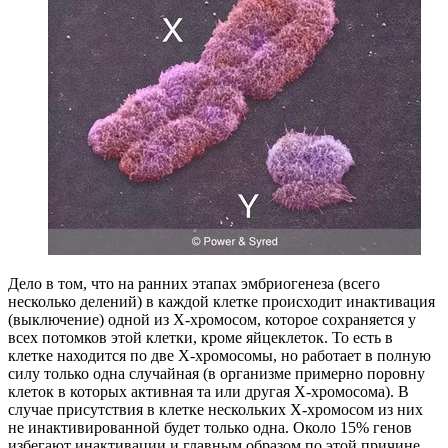
Дело в том, что на ранних этапах эмбриогенеза (всего
несколько делений) в каждой клетке происходит инактивация
(выключение) одной из Х-хромосом, которое сохраняется у
всех потомков этой клетки, кроме яйцеклеток. То есть в
клетке находится по две Х-хромосомы, но работает в полную
силу только одна случайная (в организме примерно поровну
клеток в которых активная та или другая Х-хромосома). В
случае присутствия в клетке нескольких Х-хромосом из них
не инактивированной будет только одна. Около 15% генов
избегают инактивации и главным образом по этой причине