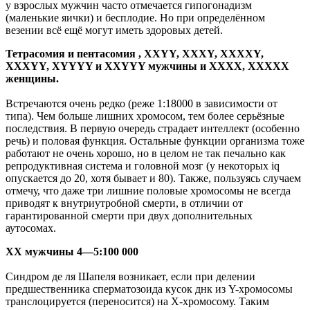
у взрослых мужчин часто отмечается гипогонадизм
(маленькие яички) и бесплодие. Но при определённом
везении всё ещё могут иметь здоровых детей.
Тетрасомия и пентасомия , XXYY, XXXY, XXXXY,
XXXYY, XYYYY и XXYYY мужчины и XXXX, XXXXX
женщины.
Встречаются очень редко (реже 1:18000 в зависимости от
типа). Чем больше лишних хромосом, тем более серьёзные
последствия. В первую очередь страдает интеллект (особенно
речь) и половая функция. Остальные функции организма тоже
работают не очень хорошо, но в целом не так печально как
репродуктивная система и головной мозг (у некоторых iq
опускается до 20, хотя бывает и 80). Также, пользуясь случаем
отмечу, что даже три лишние половые хромосомы не всегда
приводят к внутриутробной смерти, в отличии от
гарантированной смерти при двух дополнительных
аутосомах.
ХХ мужчины 4—5:100 000
Синдром де ля Шапеля возникает, если при делении
предшественника сперматозоида кусок днк из Y-хромосомы
транслоцируется (переносится) на Х-хромосому. Таким