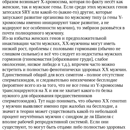
образом возникает Х-хромосома, которая по факту несёт как
женские, так и мужские гены. Если среди этих мужских генов
затесался SRY или какой-то (какие-то) другие, которые
запускают развитие организма по мужскому типу (а гены Y-
хромосомы именно инициируют такое развитие, а не
кодируют все особенности мужчин), то эмбрион разовьётся в
почти полноценного мужчину.
Из-за избытка женских генов и предположительной
инактивации части мужских, ХХ-мужчины могут иметь
низкий рост, проблемы с половыми гормонами (обычно не
слишком сильные) и всё что следует из недостатка мужских
гормонов (гинекомастия [образование груди], слабое
оволосение, низкое либидо и т.д.), впрочем часто можно
встретить и полностью фенотипически здоровых ХХ мужчин.
Единственный общий для всех симптом - полное отсутствие
сперматазоидов, и следовательно неизлечимое бесплодие
(вероятнее всего из-за того, что не все гены из Y-хромосомы
транслоцируются на Х и им не хватает какого-то белка
нужного для образования предшественников
сперматозоидов). Тут надо понимать, что обычно ХХ генотип
у мужчин выявляют именно при жалобах на бесплодие, а
значит в теории может существовать какой-то небольшой
процент неучтённых мужчин с синдром де ля Шапеля с
вполне рабочей репродуктивной системой. Если они
существуют, то могут быть отцами либо полностью здоровых