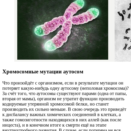
Хромосомные мутации аутосом
Что произойдёт с организмом, если в результате мутации он
потеряет какую-нибудь одну аутосому (неполовая хромосома)?
За счёт того, что аутосомы существуют парами (одна от папы,
вторая от мамы), организм не утратит функции производить
кодируемые утерянной хромосомой белки, но станет
производить их сильно меньше. В свою очередь это приведёт
к дисбалансу важных химических соединений в клетках, а
также гомозиготности находящихся в них аллей (как после
инцеста), и в конечном итоге к смерти ещё на этапе
внутриутробного развития. В случае, если потеряна не вся