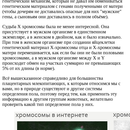
генетический механизм, который не давал им обмениваться
генетическим материалом с генами полученными от матери
(чтобы дочерям не доставались опасные для них "мужские"
гены, а сыновьям они доставались в полном объёме).
Судьба Х хромосомы была не менее интересной. Она
присутствует в мужском организме в единственном
экземпляре, а в женском в двойном, как и было изначально.
При том в женском организме при создании яйцеклетки
генетический материал Х-хромосомы отца и Х-хромосомы
матери перемешивается, как если бы они не были половыми
хромосомами, а в мужском организме между Х и Y
происходит обмен на участках суммарно не превышающих
5% от их длины (в норме).
Всё вышесказанное справедливо для большинства
плацентарных млекопитающих, к которым относимся мы с
вами, но в природе существуют и другие системы
определения пола, поэтому перед тем, как применить эту
информацию к другим группам животных, желательно
проверить какой тип определение пола у них.