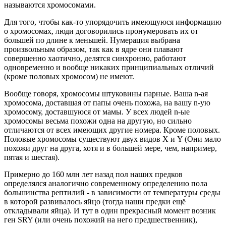
называются хромосомами.
Для того, чтобы как-то упорядочить имеющуюся информацию
о хромосомах, люди договорились пронумеровать их от
большей по длине к меньшей. Нумерация выбрана
произвольным образом, так как в ядре они плавают
совершенно хаотично, делятся синхронно, работают
одновременно и вообще никаких принципиальных отличий
(кроме половых хромосом) не имеют.
Вообще говоря, хромосомы штуковины парные. Ваша n-ая
хромосома, доставшая от папы очень похожа, на вашу n-ую
хромосому, доставшуюся от мамы. У всех людей n-ые
хромосомы весьма похожи одна на другую, но сильно
отличаются от всех имеющих другие номера. Кроме половых.
Половые хромосомы существуют двух видов Х и Y (Они мало
похожи друг на друга, хотя и в большей мере, чем, например,
пятая и шестая).
Примерно до 160 млн лет назад пол наших предков
определялся аналогично современному определению пола
большинства рептилий - в зависимости от температуры среды
в которой развивалось яйцо (тогда наши предки ещё
откладывали яйца). И тут в один прекрасный момент возник
ген SRY (или очень похожий на него предшественник),