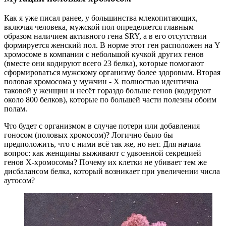
Как я уже писал ранее, у большинства млекопитающих,
включая человека, мужской пол определяется главным
образом наличием активного гена SRY, а в его отсутствии
формируется женский пол. В норме этот ген расположен на Y
хромосоме в компании с небольшой кучкой других генов
(вместе они кодируют всего 23 белка), которые помогают
сформироваться мужскому организму более здоровым. Вторая
половая хромосома у мужчин - Х полностью идентична
таковой у женщин и несёт гораздо больше генов (кодируют
около 800 белков), которые по большей части полезны обоим
полам.
Что будет с организмом в случае потери или добавления
гоносом (половых хромосом)? Логично было бы
предположить, что с ними всё так же, но нет. Для начала
вопрос: как женщины выживают с удвоенной секрецией
генов Х-хромосомы? Почему их клетки не убивает тем же
дисбалансом белка, который возникает при увеличении числа
аутосом?