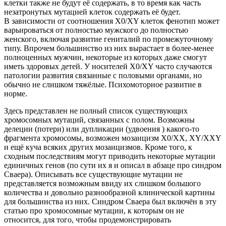
клетки также не будут её содержать, в то время как часть
незатронутых мутацией клеток содержать её будет.
В зависимости от соотношения X0/XY клеток фенотип может
варьироваться от полностью мужского до полностью
женского, включая развитие гениталий по промежуточному
типу. Впрочем большинство из них вырастает в более-менее
полноценных мужчин, некоторые из которых даже смогут
иметь здоровых детей. У носителей X0/XY часто случаются
патологии развития связанные с половыми органами, но
обычно не слишком тяжёлые. Психомоторное развитие в
норме.
Здесь представлен не полный список существующих
хромосомных мутаций, связанных с полом. Возможны
делеции (потери) или дупликации (удвоения ) какого-то
фрагмента хромосомы, возможен мозаицизм Х0/ХХ, ХY/ХХY
и ещё куча всяких других мозаицизмов. Кроме того, к
сходным последствиям могут приводить некоторые мутации
единичных генов (по сути их я и описал в абзаце про синдром
Сваера). Описывать все существующие мутации не
представляется возможным ввиду их слишком большого
количества и довольно разнообразной клинической картины
для большинства из них. Синдром Сваера был включён в эту
статью про хромосомные мутации, к которым он не
относится, для того, чтобы продемонстрировать