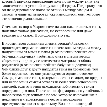
который запускал определение пола по мужскому типу вне
зависимости от условий окружающей среды. Подчеркну, что
он не кодировал все половые отличия между самцом и
самкой, а лишь активировал уже имеющиеся гены, которые
эти отличия реализовывали.
С тех самых пор в Y-хромосоме начали накапливаться гены,
полезные только для самцов, но бесполезные или даже
вредные для самок. Происходило это так:
В норме перед созданием сперматозоида/яйцеклетки
происходит перемешивание генетического материала между
полученным от мамы и папы (в отношении ребёнка они
бабушка и дедушка), чтобы загрузить в сперматозоид/
яйцеклетку поровну генетического материла от обоих
родителей (в отношении ребёнка бабушки и дедушки).
Чем ближе друг к другу находятся гены на хромосоме, тем
более вероятно, что они унаследуются одним потомком.
Самцы, имеющие гены, которые полезны самцам, но вредны
или бесполезны самкам оставляли более жизнеспособных
сыновей, если эти гены находились поблизости с геном
определяющим пол. Постепенно сформировался устойчивый
набор генов сцепленных с полом, которые из поколение в
поколение путешествовали вместе и переходили
преимущественно от отца к сыну. Возник и некоторый