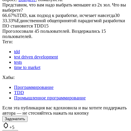
Представим, что вам надо выбрать меньшее из 2х зол. Что вы
выберете?
66.67%
TDD, как подход к разработке, исчезает навсегда
30
33.33%
Единственной общепринятой парадигмой разработки
ПО становится TDD
15
Проголосовали 45 пользователей. Воздержались 15
пользователей.
Теги:
tdd
test driven development
tests
time to market
Хабы:
Программирование
TDD
Промышленное программирование
Если эта публикация вас вдохновила и вы хотите поддержать
автора — не стесняйтесь нажать на кнопку
Задонатить
+5