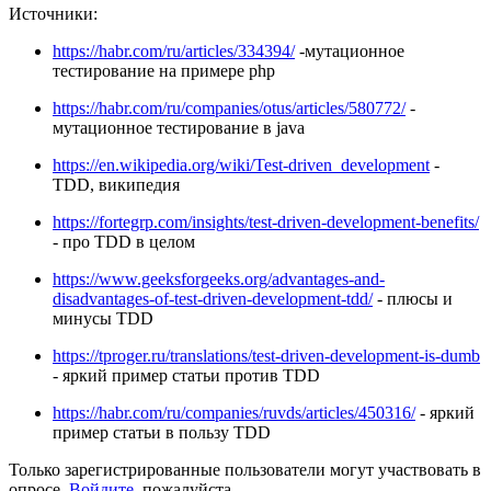
Источники:
https://habr.com/ru/articles/334394/
-мутационное
тестирование на примере php
https://habr.com/ru/companies/otus/articles/580772/
-
мутационное тестирование в java
https://en.wikipedia.org/wiki/Test-driven_development
-
TDD, википедия
https://fortegrp.com/insights/test-driven-development-benefits/
- про TDD в целом
https://www.geeksforgeeks.org/advantages-and-
disadvantages-of-test-driven-development-tdd/
- плюсы и
минусы TDD
https://tproger.ru/translations/test-driven-development-is-dumb
- яркий пример статьи против TDD
https://habr.com/ru/companies/ruvds/articles/450316/
- яркий
пример статьи в пользу TDD
Только зарегистрированные пользователи могут участвовать в
опросе.
Войдите
, пожалуйста.