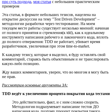
про суть подхода
,
моя статья
с небольшим практическим
примером
Эта статья, в формате небольших тезисов, нацелена на
открытие дискуссии на тему "Test Driven Development" –
методологии разработки через тестирование. На моем
текущем месте работы существует несколько мнений: начиная
от полного принятия и стремления(к tdd), как к идеальному
инструменту написания рабочего и лаконичного кода, вплоть
до полного отвержения: TDD не работает, убивает время
разработчиков, увеличивая при этом time-to-market.
К каждому тезису, которые я выделил, я буду оставлять свой
комментарий, стараясь быть объективным и не транслировать
какую-либо позицию.
Жду ваших комментариев, уверен, что во многом я могу быть
не прав.
Рассмотрим основные аргументы ЗА:
TDD ведёт к увеличению процента покрытия кода тестами
Это действительно, факт, и с ним сложно спорить.
Методология подразумевает написание тестов ДО
написания кода, поэтому процент покрытия такого