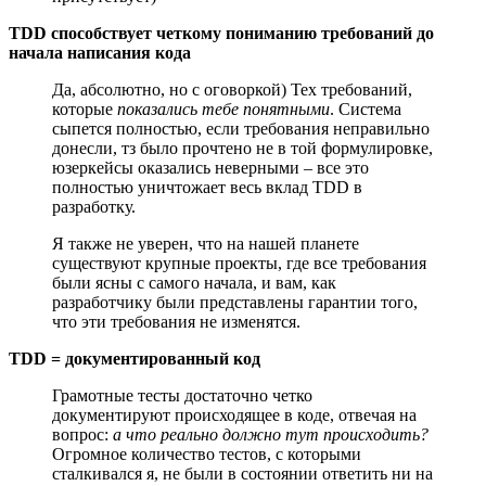
TDD способствует четкому пониманию требований до
начала написания кода
Да, абсолютно, но с оговоркой) Тех требований,
которые
показались тебе понятными
. Система
сыпется полностью, если требования неправильно
донесли, тз было прочтено не в той формулировке,
юзеркейсы оказались неверными – все это
полностью уничтожает весь вклад TDD в
разработку.
Я также не уверен, что на нашей планете
существуют крупные проекты, где все требования
были ясны с самого начала, и вам, как
разработчику были представлены гарантии того,
что эти требования не изменятся.
TDD = документированный код
Грамотные тесты достаточно четко
документируют происходящее в коде, отвечая на
вопрос:
а что реально должно тут происходить?
Огромное количество тестов, с которыми
сталкивался я, не были в состоянии ответить ни на