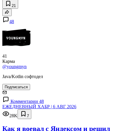
21
48
41
Карма
@youngmyn
Java/Kotlin софтодел
Подписаться
Комментарии 48
ЕЖЕДНЕВНЫЙ ХАБР | 6 АВГ 2026
28K
7
Как я воевал с Яндексом и решил