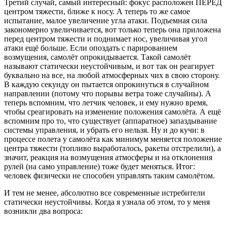
Третий случай, самый интересный: фокус расположен ПЕРЕД
центром тяжести, ближе к носу. А теперь то же самое
испытание, малое увеличение угла атаки. Подъемная сила
закономерно увеличивается, вот только теперь она приложена
перед центром тяжести и поднимает нос, увеличивая угол
атаки ещё больше. Если опоздать с парированием
возмущения, самолёт опрокидывается. Такой самолёт
называют статически неустойчивым, и вот так он реагирует
буквально на все, на любой атмосферных чих в свою сторону.
В каждую секунду он пытается опрокинуться в случайном
направлении (потому что порывы ветра тоже случайны). А
теперь вспомним, что летчик человек, и ему нужно время,
чтобы среагировать на изменение положения самолёта. А ещё
вспомним про то, что существует (аппаратное) запаздывание
системы управления, и убрать его нельзя. Ну и до кучи: в
процессе полета у самолёта как минимум меняется положение
центра тяжести (топливо выработалось, ракеты отстрелили), а
значит, реакция на возмущения атмосферы и на отклонения
рулей (на само управление) тоже будет меняться. Итог:
человек физически не способен управлять таким самолётом.
И тем не менее, абсолютно все современные истребители
статически неустойчивы. Когда я узнала об этом, то у меня
возникли два вопроса: