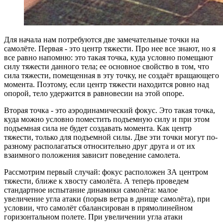
Для начала нам потребуются две замечательные точки на
самолёте. Первая - это центр тяжести. Про нее все знают, но я
все равно напомню: это такая точка, куда условно помещают
силу тяжести данного тела; ее основное свойство в том, что
сила тяжести, помещенная в эту точку, не создаёт вращающего
момента. Поэтому, если центр тяжести находится ровно над
опорой, тело удержится в равновесии на этой опоре.
Вторая точка - это аэродинамический фокус. Это такая точка,
куда можно условно поместить подъемную силу и при этом
подъемная сила не будет создавать момента. Как центр
тяжести, только для подъемной силы. Две эти точки могут по-
разному располагаться относительно друг друга и от их
взаимного положения зависит поведение самолета.
Рассмотрим первый случай: фокус расположен ЗА центром
тяжести, ближе к хвосту самолёта. А теперь проведем
стандартное испытание динамики самолёта: малое
увеличение угла атаки (порыв ветра в днище самолёта), при
условии, что самолёт сбалансирован в прямолинейном
горизонтальном полете. При увеличении угла атаки