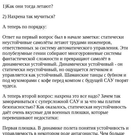
1)Как они тогда летают?
2) Нахрена так мучиться?
А теперь по порядку:
Ответ на первый вопрос был в начале заметки: статически
неустойчивые самолёты летают трудами инженеров,
ответственных за систему автоматического управления. Эти
полубезумные гении собирают многоуровневые системы
фантастической сложности и превращают самолёт в
динамически устойчивый. Динамически устойчивый - он
статически неустойчивый, но ощущается летчиком и
управляется как устойчивый. Шаманские танцы с бубном и
под мухоморами с кофе перед компом с будущей САУ творят
чудеса.
А теперь второй вопрос: нахрена это все надо? Зачем так
заморачиваться с суперсложной САУ и за что мы платим
безопасностью? Как оказалось, статическая неустойчивость
даёт очень вкусные для военных плюшки, которые
перевешивают недостатки:
Первая плюшка. В динамике полета понятия устойчивость и
управляемость в некотором роде антагонисты. Чем больше