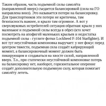
Таким образом, часть подъемной силы самолёта
(направленной вверх) съедается балансировкой (сила на ГО
направлена вниз). Это называется потери на балансировку.
Для транспортников эти потери не критичны, там
безопасность важнее, и крыло там огромное. А вот у
сверхзвуковых истребителей ситуация обратная: крыло у них
маленькое и подъемной силы всегда в обрез (кто хочет
посмотреть на апофигей маленьких крыльев и недостатка
подъемной силы - гуглите фотки Lockheed F-104 Starfighter). И
вот тут неустойчивая компоновка выручает: у нее фокус перед
центром тяжести, подъемная сила создаёт кабрирующий
момент, а балансировочный момент должен быть
пикирующим и создаваться на хвосте силой, направленной
вверх. Т.о., при статически неустойчивой компоновке потерь
на балансировку нет, наоборот, горизонтальное оперение
создаёт дополнительную подъемную силу, которая помогает
самолёту лететь.