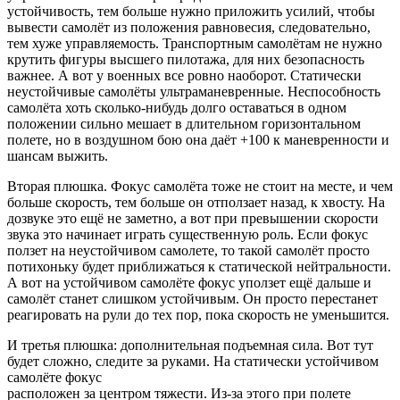
устойчивость, тем больше нужно приложить усилий, чтобы
вывести самолёт из положения равновесия, следовательно,
тем хуже управляемость. Транспортным самолётам не нужно
крутить фигуры высшего пилотажа, для них безопасность
важнее. А вот у военных все ровно наоборот. Статически
неустойчивые самолёты ультраманевренные. Неспособность
самолёта хоть сколько-нибудь долго оставаться в одном
положении сильно мешает в длительном горизонтальном
полете, но в воздушном бою она даёт +100 к маневренности и
шансам выжить.
Вторая плюшка. Фокус самолёта тоже не стоит на месте, и чем
больше скорость, тем больше он отползает назад, к хвосту. На
дозвуке это ещё не заметно, а вот при превышении скорости
звука это начинает играть существенную роль. Если фокус
ползет на неустойчивом самолете, то такой самолёт просто
потихоньку будет приближаться к статической нейтральности.
А вот на устойчивом самолёте фокус уползет ещё дальше и
самолёт станет слишком устойчивым. Он просто перестанет
реагировать на рули до тех пор, пока скорость не уменьшится.
И третья плюшка: дополнительная подъемная сила. Вот тут
будет сложно, следите за руками. На статически устойчивом
самолёте фокус
расположен за центром тяжести. Из-за этого при полете