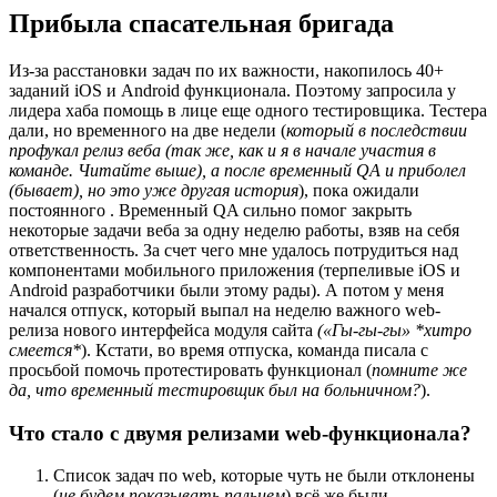
Прибыла спасательная бригада
Из-за расстановки задач по их важности, накопилось 40+
заданий iOS и Android функционала. Поэтому запросила у
лидера хаба помощь в лице еще одного тестировщика. Тестера
дали, но временного на две недели (
который в последствии
профукал релиз веба (так же, как и я в начале участия в
команде. Читайте выше), а после временный QA и приболел
(бывает), но это уже другая история
), пока ожидали
постоянного . Временный QA сильно помог закрыть
некоторые задачи веба за одну неделю работы, взяв на себя
ответственность. За счет чего мне удалось потрудиться над
компонентами мобильного приложения (терпеливые iOS и
Android разработчики были этому рады). А потом у меня
начался отпуск, который выпал на неделю важного web-
релиза нового интерфейса модуля сайта
(«Гы-гы-гы» *хитро
смеется*
). Кстати, во время отпуска, команда писала с
просьбой помочь протестировать функционал (
помните же
да, что временный тестировщик был на больничном?
).
Что стало с двумя релизами web-функционала?
Список задач по web, которые чуть не были отклонены
(
не будем показывать пальцем
) всё же были