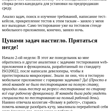
сборка релиз-кандидата для установки на предпродакшн
среду.
Анализ задач, поиск и изучение требований, написание тест-
кейсов, прикрепление тестов к этим таскам – заняло у меня
все выходные. Само тестирование уже на тестовом стенде
мобильного приложении, конечно, заняло ночь.
Цунами задач настигло. Прятаться
негде!
Начало 2-ой недели: В этот же понедельник ко мне
обратились и другие аналитики с задачами тестирования web-
приложения и функционала, разработанный по стандарту
ISO20022, после написали девелоперы, чтобы я
протестировала микросервис. Знали ли они, что я тестирую
мобильное приложение с горящими задачами? Да! (
Просто в
этой команде не было тестировщиков на полную ставку,
приходил лишь тестер на регресс-тестирование по старому
всё еще рабочему функционалу. И команда была рада увидеть
специалиста по тестированию на полный рабочий день
).
Наивно отвечала коллегам «Возьму в работу», стараясь
помочь команде разобрать кучу, заваливала переработкой себя