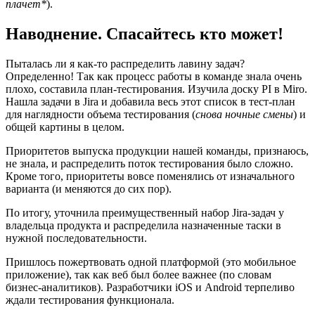
плачет*
).
Наводнение. Спасайтесь кто может!
Пыталась ли я как-то распределить лавину задач?
Определенно! Так как процесс работы в команде знала очень
плохо, составила план-тестирования. Изучила доску PI в Miro.
Нашла задачи в Jira и добавила весь этот список в тест-план
для наглядности объема тестирования (
снова ночные смены
) и
общей картины в целом.
Приоритетов выпуска продукции нашей команды, признаюсь,
не знала, и распределить поток тестирования было сложно.
Кроме того, приоритеты вовсе поменялись от изначального
варианта (и меняются до сих пор).
По итогу, уточнила преимущественный набор Jira-задач у
владельца продукта и распределила назначенные таски в
нужной последовательности.
Пришлось пожертвовать одной платформой (это мобильное
приложение), так как веб был более важнее (по словам
бизнес-аналитиков). Разработчики iOS и Android терпеливо
ждали тестирования функционала.