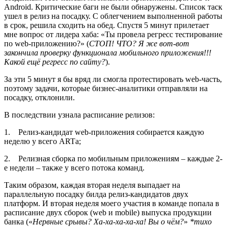
Android. Критические баги не были обнаружены. Список таск
ушел в релиз на посадку. С облегчением выполненной работы
в срок, решила сходить на обед. Спустя 5 минут прилетает
мне вопрос от лидера хаба: «Ты провела регресс тестирование
по web-приложению?» (
СТОП! ЧТО? Я же вот-вот
закончила проверку функционала мобильного приложения!!!
Какой ещё регресс по сайту?
).
За эти 5 минут я бы вряд ли смогла протестировать web-часть,
поэтому задачи, которые бизнес-аналитики отправляли на
посадку, отклонили.
В последствии узнала расписание релизов:
1. Релиз-кандидат web-приложения собирается каждую
неделю у всего ARTа;
2. Релизная сборка по мобильным приложениям – каждые 2-
е недели – также у всего потока команд.
Таким образом, каждая вторая неделя выпадает на
параллельную посадку билда релиз-кандидатов двух
платформ. И вторая неделя моего участия в команде попала в
расписание двух сборок (web и mobile) выпуска продукции
банка («
Нервные срывы? Ха-ха-ха-ха-ха! Вы о чём?
»
*тихо