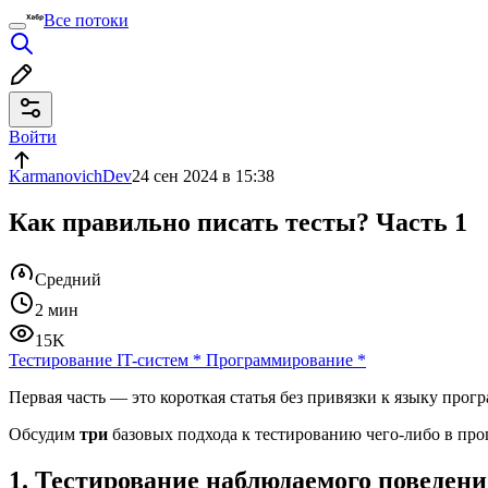
Все потоки
Войти
KarmanovichDev
24 сен 2024 в 15:38
Как правильно писать тесты? Часть 1
Средний
2 мин
15K
Тестирование IT-систем
*
Программирование
*
Первая часть — это короткая статья без привязки к языку прог
Обсудим
три
базовых подхода к тестированию чего‑либо в про
1. Тестирование наблюдаемого поведен