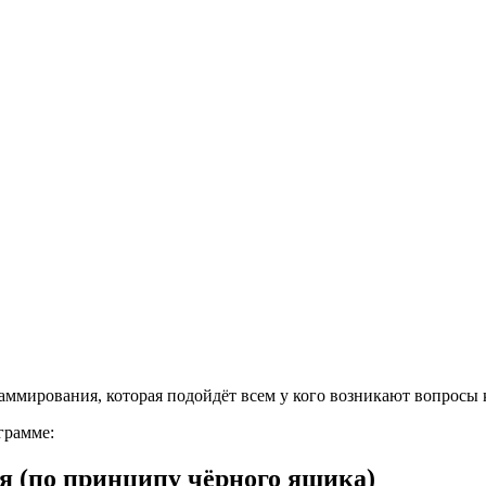
раммирования, которая подойдёт всем у кого возникают вопросы 
грамме:
ия (по принципу чёрного ящика)