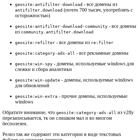
- все домены из
geosite:antifilter-download
(почти 700 тысяч, употреблять с
antifilter.download
осторожностью)
- все домены
geosite:antifilter-download-community
из
community.antifilter.download
- все домены из
geosite:refilter
re:filter
- все рекламные домены
geosite:category-ads-all
- домены, используемые windows для
geosite:win-spy
слежки и сбора аналитики
- домены, используемые windows
geosite:win-update
для обновлений
- прочие домены, используемые
geosite:win-extra
windows
Обратите внимание, что
из v2fly
geosite:category-ads-all
перезаписывается, тк он слишком мал и во многом
бесполезен.
Релиз так же содержит эти категории в виде текстовых
файлов со списком доменов.