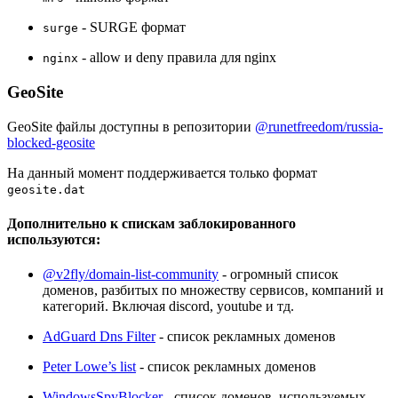
- SURGE формат
surge
- allow и deny правила для nginx
nginx
GeoSite
GeoSite файлы доступны в репозитории
@runetfreedom/russia-
blocked-geosite
На данный момент поддерживается только формат
geosite.dat
Дополнительно к спискам заблокированного
используются:
@v2fly/domain-list-community
- огромный список
доменов, разбитых по множеству сервисов, компаний и
категорий. Включая discord, youtube и тд.
AdGuard Dns Filter
- список рекламных доменов
Peter Lowe’s list
- список рекламных доменов
WindowsSpyBlocker
- список доменов, используемых