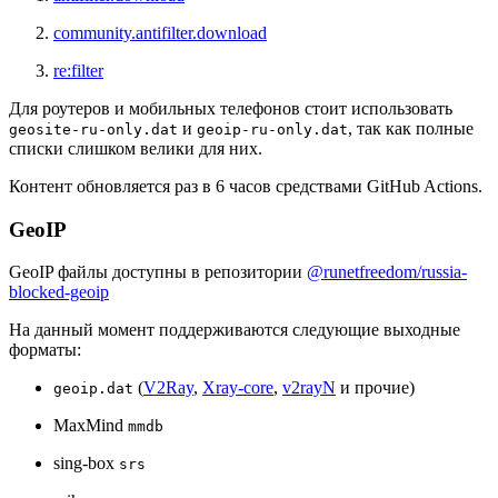
community.antifilter.download
re:filter
Для роутеров и мобильных телефонов стоит использовать
и
, так как полные
geosite-ru-only.dat
geoip-ru-only.dat
списки слишком велики для них.
Контент обновляется раз в 6 часов средствами GitHub Actions.
GeoIP
GeoIP файлы доступны в репозитории
@runetfreedom/russia-
blocked-geoip
На данный момент поддерживаются следующие выходные
форматы:
(
V2Ray
,
Xray-core
,
v2rayN
и прочие)
geoip.dat
MaxMind
mmdb
sing-box
srs