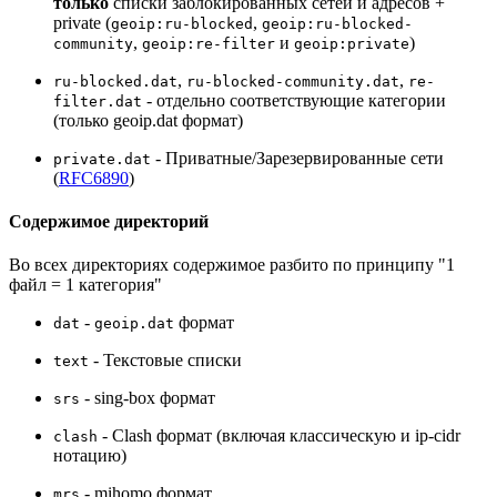
только
списки заблокированных сетей и адресов +
private (
,
geoip:ru-blocked
geoip:ru-blocked-
,
и
)
community
geoip:re-filter
geoip:private
,
,
ru-blocked.dat
ru-blocked-community.dat
re-
- отдельно соответствующие категории
filter.dat
(только geoip.dat формат)
- Приватные/Зарезервированные сети
private.dat
(
RFC6890
)
Содержимое директорий
Во всех директориях содержимое разбито по принципу "1
файл = 1 категория"
-
формат
dat
geoip.dat
- Текстовые списки
text
- sing-box формат
srs
- Clash формат (включая классическую и ip-cidr
clash
нотацию)
- mihomo формат
mrs