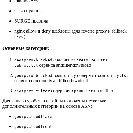
mihomo
mrs
Clash правила
SURGE правила
nginx allow и deny шаблоны (для reverse proxy и fallback
схем)
Основные категории:
содержит
и
geoip:ru-blocked
ipresolve.lst
сервиса antifilter.download
subnet.lst
содержит
geoip:ru-blocked-community
community.lst
сервиса community.antifilter.download
содержит
из re:filter
geoip:re-filter
ipsum.lst
Для вашего удобства в файлы включены несколько
дополнительных категорий на основе ASN:
geoip:cloudflare
geoip:cloudfront