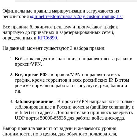
Официальные правила маршрутизации загружаются из
репозитория
@runetfreedom/russia-v2ray-custom-routing-list
Вcе правила блокируют рекламу и пропускают трафик
напрямую до приватных и зарезервированных сетей,
определенных в
RFC6890
.
На данный момент существуют 3 набора правил:
Вcё
- как следует из названия, направляет весь трафик в
прокси/VPN.
Вcё, кроме РФ
- в прокси/VPN направляется весь
трафик, кроме торрентов и всех российских IP. В этом
режиме нормально работают госуслуги, ржд, банки и
т.д.
Заблокированное
- В прокси/VPN направляются только
заблокированные в России домены (antifilter community и
re:filter) и ip адреса. Дополнительно пришлось завернуть
UDP порты 50000-65535 для работы войса дискорда.
Выбор правила зависит от задачи и желаемого уровня
анонимности, но в целом, для обычного пользователя,