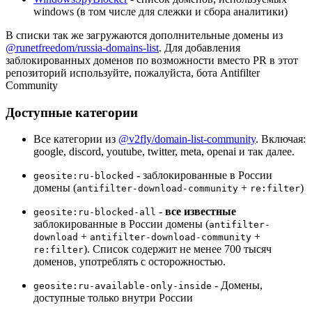
windows (в том числе для слежки и сбора аналитики)
В списки так же загружаются дополнительные домены из
@runetfreedom/russia-domains-list
. Для добавления
заблокированных доменов по возможности вместо PR в этот
репозиторий используйте, пожалуйста, бота Antifilter
Community
Доступные категории
Все категории из
@v2fly/domain-list-community
. Включая:
google, discord, youtube, twitter, meta, openai и так далее.
- заблокированные в России
geosite:ru-blocked
домены (
+
)
antifilter-download-community
re:filter
-
все известные
geosite:ru-blocked-all
заблокированные в России домены (
antifilter-
+
+
download
antifilter-download-community
). Список содержит не менее 700 тысяч
re:filter
доменов, употреблять с осторожностью.
- Домены,
geosite:ru-available-only-inside
доступные только внутри России