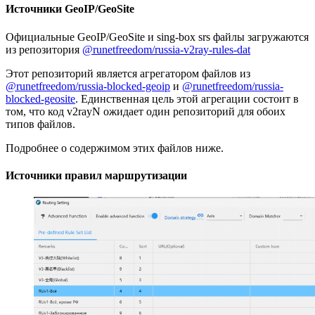
Источники GeoIP/GeoSite
Официальные GeoIP/GeoSite и sing-box srs файлы загружаются
из репозитория
@runetfreedom/russia-v2ray-rules-dat
Этот репозиторий является агрегатором файлов из
@runetfreedom/russia-blocked-geoip
и
@runetfreedom/russia-
blocked-geosite
. Единственная цель этой агрегации состоит в
том, что код v2rayN ожидает один репозиторий для обоих
типов файлов.
Подробнее о содержимом этих файлов ниже.
Источники правил маршрутизации