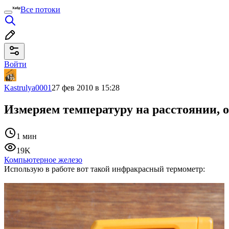
Все потоки
Войти
Kastrulya0001
27 фев 2010 в 15:28
Измеряем температуру на расстоянии, об
1 мин
19K
Компьютерное железо
Использую в работе вот такой инфракрасный термометр: