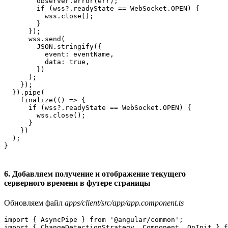
        observer.error(err);

        if (wss?.readyState == WebSocket.OPEN) {

          wss.close();

        }

      });

      wss.send(

        JSON.stringify({

          event: eventName,

          data: true,

        })

      );

    });

  }).pipe(

    finalize(() => {

      if (wss?.readyState == WebSocket.OPEN) {

        wss.close();

      }

    })

  );

6. Добавляем получение и отображение текущего
серверного времени в футере страницы
Обновляем файл
apps/client/src/app/app.component.ts
import { AsyncPipe } from '@angular/common';

import { ChangeDetectionStrategy, Component, OnInit } f