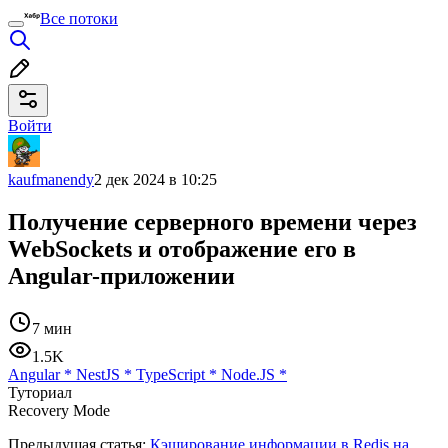
Все потоки
Войти
kaufmanendy
2 дек 2024 в 10:25
Получение серверного времени через
WebSockets и отображение его в
Angular-приложении
7 мин
1.5K
Angular
*
NestJS
*
TypeScript
*
Node.JS
*
Туториал
Recovery Mode
Предыдущая статья:
Кэширование информации в Redis на