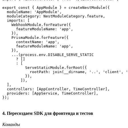
export const { AppModule } = createNestModule({

  moduleName: 'AppModule',

  moduleCategory: NestModuleCategory.feature,

  imports: [

    WebhookModule.forFeature({

      featureModuleName: 'app',

    }),

    PrismaModule.forFeature({

      contextName: 'app',

      featureModuleName: 'app',

    }),

    ...(process.env.DISABLE_SERVE_STATIC

      ? []

      : [

          ServeStaticModule.forRoot({

            rootPath: join(__dirname, '..', 'client', '
          }),

        ]),

  ],

  controllers: [AppController, TimeController],

  providers: [AppService, TimeController],

4. Пересоздаем SDK для фронтенда и тестов
Команды