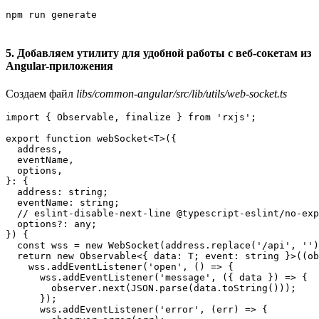
5. Добавляем утилиту для удобной работы с веб-сокетам из
Angular-приложения
Создаем файл
libs/common-angular/src/lib/utils/web-socket.ts
import { Observable, finalize } from 'rxjs';

export function webSocket<T>({

  address,

  eventName,

  options,

}: {

  address: string;

  eventName: string;

  // eslint-disable-next-line @typescript-eslint/no-exp
  options?: any;

}) {

  const wss = new WebSocket(address.replace('/api', '')
  return new Observable<{ data: T; event: string }>((ob
    wss.addEventListener('open', () => {

      wss.addEventListener('message', ({ data }) => {

        observer.next(JSON.parse(data.toString()));

      });

      wss.addEventListener('error', (err) => {
