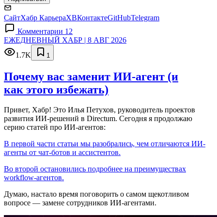
Сайт
Хабр Карьера
X
ВКонтакте
GitHub
Telegram
Комментарии 12
ЕЖЕДНЕВНЫЙ ХАБР | 8 АВГ 2026
1.7K
1
Почему вас заменит ИИ‑агент (и
как этого избежать)
Привет, Хабр! Это Илья Петухов, руководитель проектов
развития ИИ-решений в Directum. Сегодня я продолжаю
серию статей про ИИ-агентов:
В первой части статьи мы разобрались, чем отличаются ИИ-
агенты от чат-ботов и ассистентов.
Во второй остановились подробнее на преимуществах
workflow-агентов.
Думаю, настало время поговорить о самом щекотливом
вопросе — замене сотрудников ИИ-агентами.