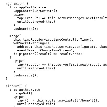
  ngOnInit() {

    this.appRestService

      .appControllerGetData()

      .pipe(

        tap((result) => this.serverMessage$.next(result
        untilDestroyed(this)

      )

      .subscribe();

    merge(

      this.timeRestService.timeControllerTime(),

      webSocket<string>({

        address: this.timeRestService.configuration.bas
        eventName: 'ChangeTimeStream',

      }).pipe(map((result) => result.data))

    )

      .pipe(

        tap((result) => this.serverTime$.next(result as
        untilDestroyed(this)

      )

      .subscribe();

  }

  signOut() {

    this.authService

      .signOut()

      .pipe(

        tap(() => this.router.navigate(['/home'])),

        untilDestroyed(this)
