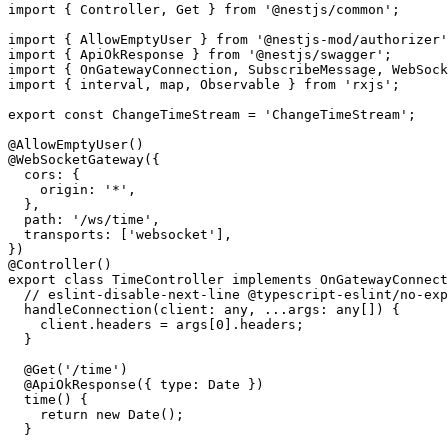
import { Controller, Get } from '@nestjs/common';

import { AllowEmptyUser } from '@nestjs-mod/authorizer'
import { ApiOkResponse } from '@nestjs/swagger';

import { OnGatewayConnection, SubscribeMessage, WebSock
import { interval, map, Observable } from 'rxjs';

export const ChangeTimeStream = 'ChangeTimeStream';

@AllowEmptyUser()

@WebSocketGateway({

  cors: {

    origin: '*',

  },

  path: '/ws/time',

  transports: ['websocket'],

})

@Controller()

export class TimeController implements OnGatewayConnect
  // eslint-disable-next-line @typescript-eslint/no-exp
  handleConnection(client: any, ...args: any[]) {

    client.headers = args[0].headers;

  }

  @Get('/time')

  @ApiOkResponse({ type: Date })

  time() {

    return new Date();

  }
