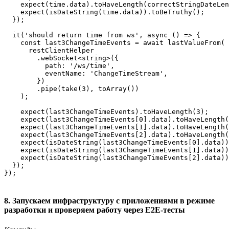
    expect(time.data).toHaveLength(correctStringDateLen
    expect(isDateString(time.data)).toBeTruthy();

  });

  it('should return time from ws', async () => {

    const last3ChangeTimeEvents = await lastValueFrom(

      restClientHelper

        .webSocket<string>({

          path: '/ws/time',

          eventName: 'ChangeTimeStream',

        })

        .pipe(take(3), toArray())

    );

    expect(last3ChangeTimeEvents).toHaveLength(3);

    expect(last3ChangeTimeEvents[0].data).toHaveLength(
    expect(last3ChangeTimeEvents[1].data).toHaveLength(
    expect(last3ChangeTimeEvents[2].data).toHaveLength(
    expect(isDateString(last3ChangeTimeEvents[0].data))
    expect(isDateString(last3ChangeTimeEvents[1].data))
    expect(isDateString(last3ChangeTimeEvents[2].data))
  });

8. Запускаем инфраструктуру с приложениями в режиме
разработки и проверяем работу через E2E-тесты