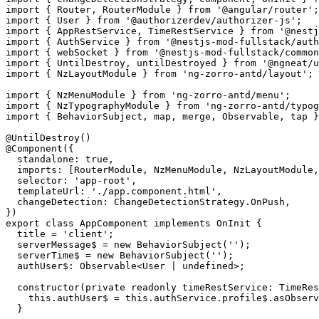
import { Router, RouterModule } from '@angular/router';

import { User } from '@authorizerdev/authorizer-js';

import { AppRestService, TimeRestService } from '@nestj
import { AuthService } from '@nestjs-mod-fullstack/auth
import { webSocket } from '@nestjs-mod-fullstack/common
import { UntilDestroy, untilDestroyed } from '@ngneat/u
import { NzLayoutModule } from 'ng-zorro-antd/layout';

import { NzMenuModule } from 'ng-zorro-antd/menu';

import { NzTypographyModule } from 'ng-zorro-antd/typog
import { BehaviorSubject, map, merge, Observable, tap }
@UntilDestroy()

@Component({

  standalone: true,

  imports: [RouterModule, NzMenuModule, NzLayoutModule,
  selector: 'app-root',

  templateUrl: './app.component.html',

  changeDetection: ChangeDetectionStrategy.OnPush,

})

export class AppComponent implements OnInit {

  title = 'client';

  serverMessage$ = new BehaviorSubject('');

  serverTime$ = new BehaviorSubject('');

  authUser$: Observable<User | undefined>;

  constructor(private readonly timeRestService: TimeRes
    this.authUser$ = this.authService.profile$.asObserv
  }
