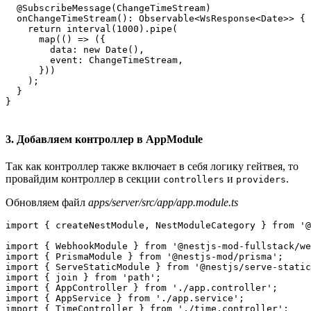
  @SubscribeMessage(ChangeTimeStream)

  onChangeTimeStream(): Observable<WsResponse<Date>> {

    return interval(1000).pipe(

      map(() => ({

        data: new Date(),

        event: ChangeTimeStream,

      }))

    );

  }

3. Добавляем контроллер в AppModule
Так как контроллер также включает в себя логику гейтвея, то
провайдим контроллер в секции
и
.
controllers
providers
Обновляем файл
apps/server/src/app/app.module.ts
import { createNestModule, NestModuleCategory } from '@
import { WebhookModule } from '@nestjs-mod-fullstack/we
import { PrismaModule } from '@nestjs-mod/prisma';

import { ServeStaticModule } from '@nestjs/serve-static
import { join } from 'path';

import { AppController } from './app.controller';

import { AppService } from './app.service';

import { TimeController } from './time.controller';
