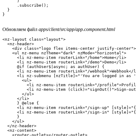
      )

      .subscribe();

  }

Обновляем файл
apps/client/src/app/app.component.html
<nz-layout class="layout">

  <nz-header>

    <div class="logo flex items-center justify-center">
    <ul nz-menu nzTheme="dark" nzMode="horizontal">

      <li nz-menu-item routerLink="/home">Home</li>

      <li nz-menu-item routerLink="/demo">Demo</li>

      @if (authUser$|async; as authUser) {

      <li nz-menu-item routerLink="/webhook">Webhook</l
      <li nz-submenu [nzTitle]="'You are logged in as '
        <ul>

          <li nz-menu-item routerLink="/profile">Profil
          <li nz-menu-item (click)="signOut()">Sign-out
        </ul>

      </li>

      } @else {

      <li nz-menu-item routerLink="/sign-up" [style]="{
      <li nz-menu-item routerLink="/sign-in" [style]="{
      }

    </ul>

  </nz-header>

  <nz-content>

    <router-outlet></router-outlet>
