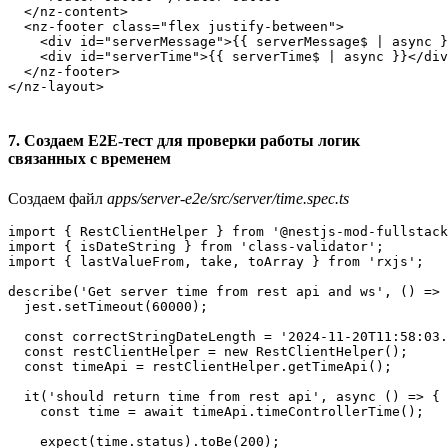
  </nz-content>

  <nz-footer class="flex justify-between">

    <div id="serverMessage">{{ serverMessage$ | async }
    <div id="serverTime">{{ serverTime$ | async }}</div
  </nz-footer>

7. Создаем E2E-тест для проверки работы логик
связанных с временем
Создаем файл
apps/server-e2e/src/server/time.spec.ts
import { RestClientHelper } from '@nestjs-mod-fullstack
import { isDateString } from 'class-validator';

import { lastValueFrom, take, toArray } from 'rxjs';

describe('Get server time from rest api and ws', () => 
  jest.setTimeout(60000);

  const correctStringDateLength = '2024-11-20T11:58:03.
  const restClientHelper = new RestClientHelper();

  const timeApi = restClientHelper.getTimeApi();

  it('should return time from rest api', async () => {

    const time = await timeApi.timeControllerTime();

    expect(time.status).toBe(200);
