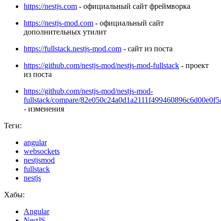
https://nestjs.com
- официальный сайт фреймворка
https://nestjs-mod.com
- официальный сайт
дополнительных утилит
https://fullstack.nestjs-mod.com
- сайт из поста
https://github.com/nestjs-mod/nestjs-mod-fullstack
- проект
из поста
https://github.com/nestjs-mod/nestjs-mod-
fullstack/compare/82e050c24a0d1a2111f499460896c6d00e0f
- изменения
Теги:
angular
websockets
nestjsmod
fullstack
nestjs
Хабы:
Angular
NestJS