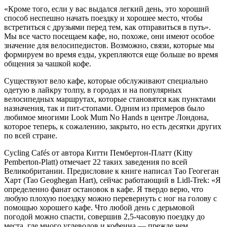
«Кроме того, если у вас выдался легкий день, это хороший
способ неспешно начать поездку и хорошее место, чтобы
встретиться с друзьями перед тем, как отправиться в путь».
Мы все часто посещаем кафе, но, похоже, они имеют особое
значение для велосипедистов. Возможно, связи, которые мы
формируем во время езды, укрепляются еще больше во время
общения за чашкой кофе.
Существуют вело кафе, которые обслуживают специально
одетую в лайкру толпу, в городах и на популярных
велосипедных маршрутах, которые становятся как пунктами
назначения, так и пит-стопами. Одним из примеров было
любимое многими Look Mum No Hands в центре Лондона,
которое теперь, к сожалению, закрыто, но есть десятки других
по всей стране.
Cycling Cafés от автора Китти Пембертон-Платт (Kitty
Pemberton-Platt) отмечает 22 таких заведения по всей
Великобритании. Предисловие к книге написал Тао Геогеган
Харт (Tao Geoghegan Hart), сейчас работающий в Lidl-Trek: «Я
определенно фанат остановок в кафе. Я твердо верю, что
любую плохую поездку можно перевернуть с ног на голову с
помощью хорошего кафе. Что любой день с дерьмовой
погодой можно спасти, совершив 2,5-часовую поездку до
места, где много углеводов и кофеина — прежде чем