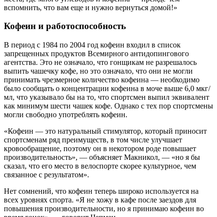
вспомнить, что вам еще и нужно вернуться домой!»
Кофеин и работоспособность
В период с 1984 по 2004 год кофеин входил в список
запрещенных продуктов Всемирного антидопингового
агентства. Это не означало, что гонщикам не разрешалось
выпить чашечку кофе, но это означало, что они не могли
принимать чрезмерное количество кофеина — необходимо
было сообщать о концентрации кофеина в моче выше 6,0 мкг/
мл, что указывало бы на то, что спортсмен выпил эквивалент
как минимум шести чашек кофе. Однако с тех пор спортсмены
могли свободно употреблять кофеин.
«Кофеин — это натуральный стимулятор, который приносит
спортсменам ряд преимуществ, в том числе улучшает
кровообращение, поэтому он в некотором роде повышает
производительность», — объясняет Макникол, — «но я бы
сказал, что его место в велоспорте скорее культурное, чем
связанное с результатом».
Нет сомнений, что кофеин теперь широко используется на
всех уровнях спорта. «Я не хожу в кафе после заездов для
повышения производительности, но я принимаю кофеин во