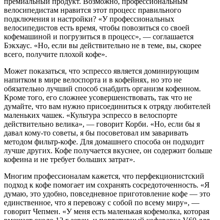
премиальный продукт. Возможно, профессиональным
велосипедистам нравится этот процесс правильного
подключения и настройки? «У профессиональных
велосипедистов есть время, чтобы повозиться со своей
кофемашиной и погрузиться в процесс», — соглашается
Бэкхаус. «Но, если вы действительно не в теме, вы, скорее
всего, получите плохой кофе».
Может показаться, что эспрессо является доминирующим
напитком в мире велоспорта и в кофейнях, но это не
обязательно лучший способ снабдить организм кофеином.
Кроме того, его сложнее усовершенствовать, так что не
думайте, что вам нужно присоединиться к отряду любителей
маленьких чашек. «Культура эспрессо в велоспорте
действительно велика», — говорит Корби. «Но, если бы я
давал кому-то советы, я бы посоветовал им заваривать
методом фильтр-кофе. Для домашнего способа он подходит
лучше других. Кофе получается вкуснее, он содержит больше
кофеина и не требует больших затрат».
Многим профессионалам кажется, что перфекционистский
подход к кофе помогает им сохранять сосредоточенность. «Я
думаю, это удобно, повседневное приготовление кофе — это
единственное, что я перевожу с собой по всему миру», —
говорит Чепмен. «У меня есть маленькая кофемолка, которая