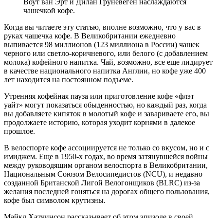
Воут ван Эрт и Дилан Груневеген наслаждаются
чашечкой кофе.
Когда вы читаете эту статью, вполне возможно, что у вас в
руках чашечка кофе. В Великобритании ежедневно
выпивается 98 миллионов (123 миллиона в России) чашек
черного или светло-коричневого, или белого (с добавлением
молока) кофейного напитка. Чай, возможно, все еще лидирует
в качестве национального напитка Англии, но кофе уже 400
лет находится на постоянном подъеме.
Утренняя кофейная пауза или приготовление кофе «флэт
уайт» могут показаться обыденностью, но каждый раз, когда
вы добавляете кипяток в молотый кофе и завариваете его, вы
продолжаете историю, которая уходит корнями в далекое
прошлое.
В велоспорте кофе ассоциируется не только со вкусом, но и с
имиджем. Еще в 1950-х годах, во время затянувшейся войны
между руководящим органом велоспорта в Великобритании,
Национальным Союзом Велосипедистов (NCU), и недавно
созданной Британской Лигой Велогонщиков (BLRC) из-за
желания последней гоняться на дорогах общего пользования,
кофе был символом крутизны.
Майкл Хатчинсон рассказывает об этом эпизоде в своей