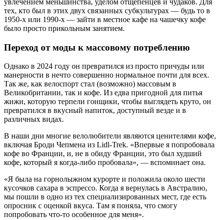
увлечением меньшинства, уделом отщепенцев и чудаков. Для
тех, кто был в этих двух связанных субкультурах — будь то в
1950-х или 1990-х — зайти в местное кафе на чашечку кофе
было просто прикольным занятием.
Переход от моды к массовому потреблению
Однако в 2024 году он превратился из просто причуды или
манерности в нечто совершенно нормальное почти для всех.
Так же, как велоспорт стал (возможно) массовым в
Великобритании, так и кофе. Из едва пригодной для питья
жижи, которую терпели гонщики, чтобы выглядеть круто, он
превратился в вкусный напиток, доступный везде и в
различных видах.
В наши дни многие велолюбители являются ценителями кофе,
включая Броди Чепмена из Lidl-Trek. «Впервые я попробовала
кофе во Франции, и, не в обиду Франции, это был худший
кофе, который я когда-либо пробовала», — вспоминает она.
«Я была на горнолыжном курорте и положила около шести
кусочков сахара в эспрессо. Когда я вернулась в Австралию,
мы пошли в одно из тех специализированных мест, где есть
опросник с оценкой вкуса. Там я поняла, что смогу
попробовать что-то особенное для меня».