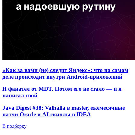
«Как за вами (не) следит Яндекс»: что на самом
деле происходит внутри Android-приложений
Я фанател от MDT. Потом его не стало — и я
написал свой
Java Digest #38: Valhalla в master, ежемесячные
патчи Oracle и AI-скиллы в IDEA
В подборку