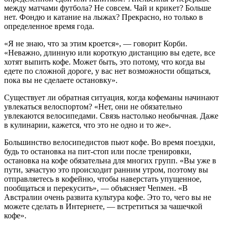
между матчами футбола? Не совсем. Чай и крикет? Больше
нет. Фондю и катание на лыжах? Прекрасно, но только в
определенное время года.
«Я не знаю, что за этим кроется», — говорит Корби.
«Неважно, длинную или короткую дистанцию вы едете, все
хотят выпить кофе. Может быть, это потому, что когда вы
едете по сложной дороге, у вас нет возможности общаться,
пока вы не сделаете остановку».
Существует ли обратная ситуация, когда кофеманы начинают
увлекаться велоспортом? «Нет, они не обязательно
увлекаются велосипедами. Связь настолько необычная. Даже
в кулинарии, кажется, что это не одно и то же».
Большинство велосипедистов пьют кофе. Во время поездки,
будь то остановка на пит-стоп или после тренировки,
остановка на кофе обязательна для многих групп. «Вы уже в
пути, зачастую это происходит ранним утром, поэтому вы
отправляетесь в кофейню, чтобы наверстать упущенное,
пообщаться и перекусить», — объясняет Чепмен. «В
Австралии очень развита культура кофе. Это то, чего вы не
можете сделать в Интернете, — встретиться за чашечкой
кофе».