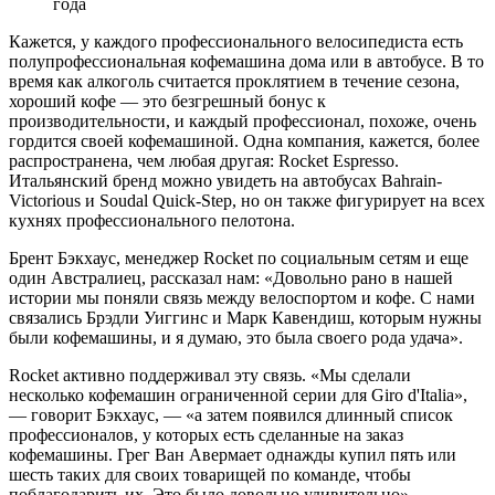
года
Кажется, у каждого профессионального велосипедиста есть
полупрофессиональная кофемашина дома или в автобусе. В то
время как алкоголь считается проклятием в течение сезона,
хороший кофе — это безгрешный бонус к
производительности, и каждый профессионал, похоже, очень
гордится своей кофемашиной. Одна компания, кажется, более
распространена, чем любая другая: Rocket Espresso.
Итальянский бренд можно увидеть на автобусах Bahrain-
Victorious и Soudal Quick-Step, но он также фигурирует на всех
кухнях профессионального пелотона.
Брент Бэкхаус, менеджер Rocket по социальным сетям и еще
один Австралиец, рассказал нам: «Довольно рано в нашей
истории мы поняли связь между велоспортом и кофе. С нами
связались Брэдли Уиггинс и Марк Кавендиш, которым нужны
были кофемашины, и я думаю, это была своего рода удача».
Rocket активно поддерживал эту связь. «Мы сделали
несколько кофемашин ограниченной серии для Giro d'Italia»,
— говорит Бэкхаус, — «а затем появился длинный список
профессионалов, у которых есть сделанные на заказ
кофемашины. Грег Ван Авермает однажды купил пять или
шесть таких для своих товарищей по команде, чтобы
поблагодарить их. Это было довольно удивительно».