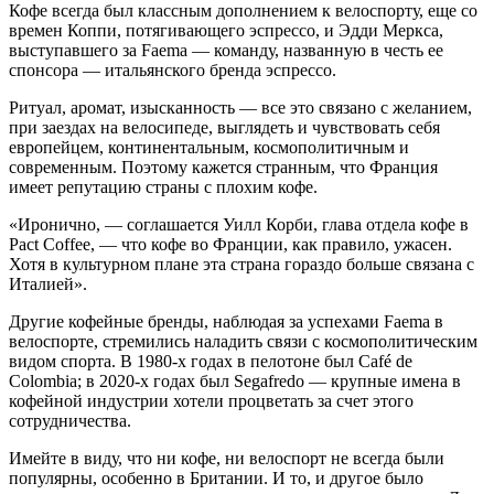
Кофе всегда был классным дополнением к велоспорту, еще со
времен Коппи, потягивающего эспрессо, и Эдди Меркса,
выступавшего за Faema — команду, названную в честь ее
спонсора — итальянского бренда эспрессо.
Ритуал, аромат, изысканность — все это связано с желанием,
при заездах на велосипеде, выглядеть и чувствовать себя
европейцем, континентальным, космополитичным и
современным. Поэтому кажется странным, что Франция
имеет репутацию страны с плохим кофе.
«Иронично, — соглашается Уилл Корби, глава отдела кофе в
Pact Coffee, — что кофе во Франции, как правило, ужасен.
Хотя в культурном плане эта страна гораздо больше связана с
Италией».
Другие кофейные бренды, наблюдая за успехами Faema в
велоспорте, стремились наладить связи с космополитическим
видом спорта. В 1980-х годах в пелотоне был Café de
Colombia; в 2020-х годах был Segafredo — крупные имена в
кофейной индустрии хотели процветать за счет этого
сотрудничества.
Имейте в виду, что ни кофе, ни велоспорт не всегда были
популярны, особенно в Британии. И то, и другое было