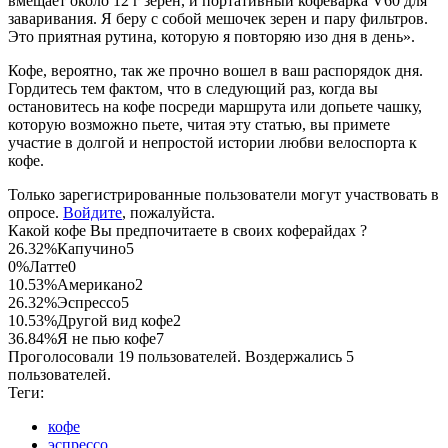
вмещает около 12 г зерен, и портативный кофеварка V60 для
заваривания. Я беру с собой мешочек зерен и пару фильтров.
Это приятная рутина, которую я повторяю изо дня в день».
Кофе, вероятно, так же прочно вошел в ваш распорядок дня.
Гордитесь тем фактом, что в следующий раз, когда вы
остановитесь на кофе посреди маршрута или допьете чашку,
которую возможно пьете, читая эту статью, вы примете
участие в долгой и непростой истории любви велоспорта к
кофе.
Только зарегистрированные пользователи могут участвовать в
опросе.
Войдите
, пожалуйста.
Какой кофе Вы предпочитаете в своих коферайдах ?
26.32%
Капучино
5
0%
Латте
0
10.53%
Американо
2
26.32%
Эспрессо
5
10.53%
Другой вид кофе
2
36.84%
Я не пью кофе
7
Проголосовали 19 пользователей. Воздержались 5
пользователей.
Теги:
кофе
эспрессо