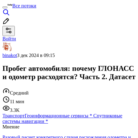
Все потоки
Войти
binakot
3 дек 2024 в 09:15
Пробег автомобиля: почему ГЛОНАСС
и одометр расходятся? Часть 2. Датасет
Средний
11 мин
3.3K
Транспорт
Геоинформационные сервисы
*
Спутниковые
системы навигации
*
Мнение
Разовый расчет конкретного случая расхождения одометра и