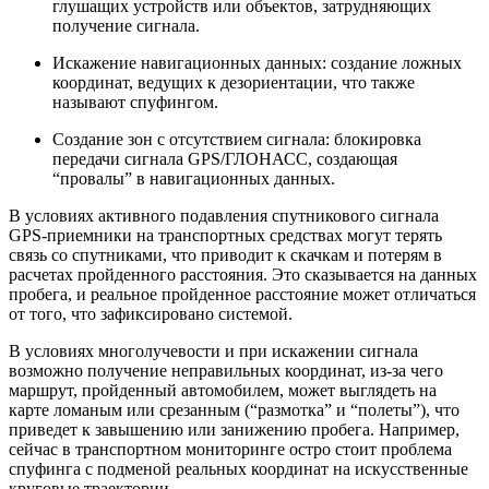
глушащих устройств или объектов, затрудняющих
получение сигнала.
Искажение навигационных данных: создание ложных
координат, ведущих к дезориентации, что также
называют спуфингом.
Создание зон с отсутствием сигнала: блокировка
передачи сигнала GPS/ГЛОНАСС, создающая
“провалы” в навигационных данных.
В условиях активного подавления спутникового сигнала
GPS-приемники на транспортных средствах могут терять
связь со спутниками, что приводит к скачкам и потерям в
расчетах пройденного расстояния. Это сказывается на данных
пробега, и реальное пройденное расстояние может отличаться
от того, что зафиксировано системой.
В условиях многолучевости и при искажении сигнала
возможно получение неправильных координат, из-за чего
маршрут, пройденный автомобилем, может выглядеть на
карте ломаным или срезанным (“размотка” и “полеты”), что
приведет к завышению или занижению пробега. Например,
сейчас в транспортном мониторинге остро стоит проблема
спуфинга с подменой реальных координат на искусственные
круговые траектории.