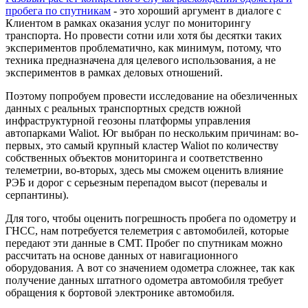
пробега по спутникам
- это хороший аргумент в диалоге с
Клиентом в рамках оказания услуг по мониторингу
транспорта. Но провести сотни или хотя бы десятки таких
экспериментов проблематично, как минимум, потому, что
техника предназначена для целевого использования, а не
экспериментов в рамках деловых отношений.
Поэтому попробуем провести исследование на обезличенных
данных с реальных транспортных средств южной
инфраструктурной геозоны платформы управления
автопарками Waliot. Юг выбран по нескольким причинам: во-
первых, это самый крупный кластер Waliot по количеству
собственных объектов мониторинга и соответственно
телеметрии, во-вторых, здесь мы сможем оценить влияние
РЭБ и дорог с серьезным перепадом высот (перевалы и
серпантины).
Для того, чтобы оценить погрешность пробега по одометру и
ГНСС, нам потребуется телеметрия с автомобилей, которые
передают эти данные в СМТ. Пробег по спутникам можно
рассчитать на основе данных от навигационного
оборудования. А вот со значением одометра сложнее, так как
получение данных штатного одометра автомобиля требует
обращения к бортовой электронике автомобиля.