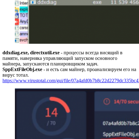
ddxdiag.exe, directxutil.exe
- процессы всегда висящий в
памяти, наверняка управляющий запуском основного
майнера, запускаются планировщиком задач.
SppExtFileObj.exe
- и есть сам майнер, проанализируем его на
вирус тотал.
https://www.virustotal.com/gui/file/07a4afd0b7b8c22d2279dc335