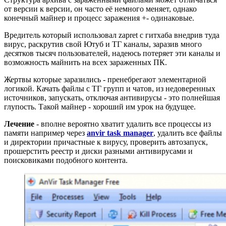
от версии к версии, он часто её немного меняет, однако
конечный майнер и процесс заражения +- одинаковые.
Вредитель который использовал zapret с гитхаба внедрив туда
вирус, раскрутив свой Ютуб и ТГ каналы, заразив много
десятков тысяч пользователей, надеюсь потеряет эти каналы и
возможность майнить на всех зараженных ПК.
Жертвы которые заразились - пренебрегают элементарной
логикой. Качать файлы с ТГ групп и чатов, из недоверенных
источников, запускать, отключая антивирусы - это полнейшая
глупость. Такой майнер - хороший им урок на будущее.
Лечение
- вполне вероятно хватит удалить все процессы из
памяти например через
anvir task manager
, удалить все файлы
и директории причастные к вирусу, проверить автозапуск,
прошерстить реестр и диски разными антивирусами и
поисковиками подобного контента.