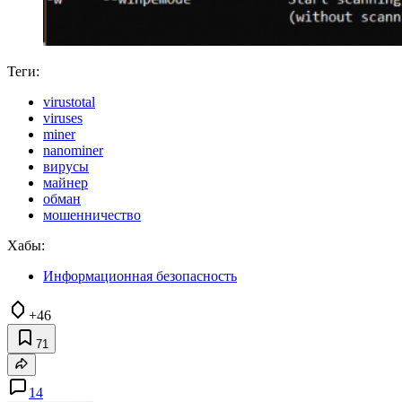
Теги:
virustotal
viruses
miner
nanominer
вирусы
майнер
обман
мошенничество
Хабы:
Информационная безопасность
+46
71
14