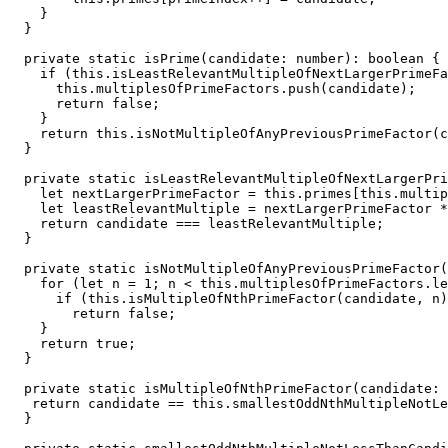
    }

  }

  private static isPrime(candidate: number): boolean {

    if (this.isLeastRelevantMultipleOfNextLargerPrimeFa
      this.multiplesOfPrimeFactors.push(candidate);

      return false;

    }

    return this.isNotMultipleOfAnyPreviousPrimeFactor(c
  }

  private static isLeastRelevantMultipleOfNextLargerPri
    let nextLargerPrimeFactor = this.primes[this.multip
    let leastRelevantMultiple = nextLargerPrimeFactor *
    return candidate === leastRelevantMultiple;

  }

  private static isNotMultipleOfAnyPreviousPrimeFactor(
    for (let n = 1; n < this.multiplesOfPrimeFactors.le
      if (this.isMultipleOfNthPrimeFactor(candidate, n)
        return false;

    }

    return true;

  }

  private static isMultipleOfNthPrimeFactor(candidate: 
   return candidate == this.smallestOddNthMultipleNotLe
  }
