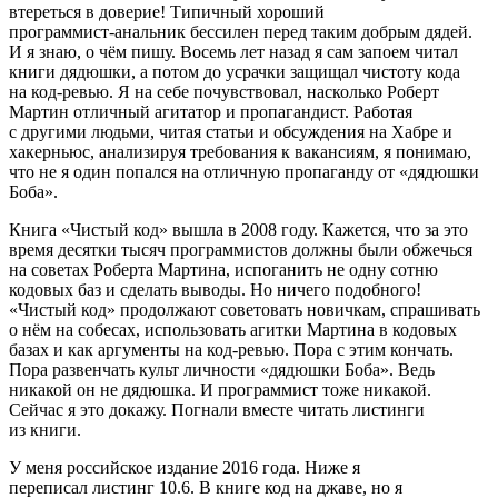
втереться в доверие! Типичный хороший
программист‑анальник бессилен перед таким добрым дядей.
И я знаю, о чём пишу. Восемь лет назад я сам запоем читал
книги дядюшки, а потом до усрачки защищал чистоту кода
на код‑ревью. Я на себе почувствовал, насколько Роберт
Мартин отличный агитатор и пропагандист. Работая
с другими людьми, читая статьи и обсуждения на Хабре и
хакерньюс, анализируя требования к вакансиям, я понимаю,
что не я один попался на отличную пропаганду от «дядюшки
Боба».
Книга «Чистый код» вышла в 2008 году. Кажется, что за это
время десятки тысяч программистов должны были обжечься
на советах Роберта Мартина, испоганить не одну сотню
кодовых баз и сделать выводы. Но ничего подобного!
«Чистый код» продолжают советовать новичкам, спрашивать
о нём на собесах, использовать агитки Мартина в кодовых
базах и как аргументы на код‑ревью. Пора с этим кончать.
Пора развенчать культ личности «дядюшки Боба». Ведь
никакой он не дядюшка. И программист тоже никакой.
Сейчас я это докажу. Погнали вместе читать листинги
из книги.
У меня российское издание 2016 года. Ниже я
переписал листинг 10.6. В книге код на джаве, но я