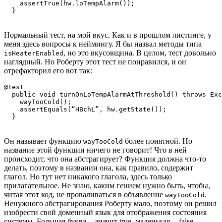
    assertTrue(hw.loTempAlarm());

Нормальный тест, на мой вкус. Как и в прошлом листинге, у
меня здесь вопросы к неймингу. Я бы назвал методы типа
, но это вкусовщина. В целом, тест довольно
isHeaterEnabled
наглядный. Но Роберту этот тест не понравился, и он
отрефакторил его вот так:
@Test

  public void turnOnLoTempAlarmAtThreshold() throws Exc
    wayTooCold();

    assertEquals(“HBchL”, hw.getState());

Он называет функцию
более понятной. Но
wayTooCold
название этой функции ничего не говорит! Что в ней
происходит, что она абстрагирует? Функция должна что-то
делать, поэтому в названии она, как правило, содержит
глагол. Но тут нет никакого глагола, здесь только
прилагательное. Не знаю, каким гением нужно быть, чтобы,
читая этот код, не проваливаться в объявление
.
wayTooCold
Ненужного абстрагирования Роберту мало, поэтому он решил
изобрести свой доменный язык для отображения состояния
системы. Большая буква -- значит true, маленькая -- false.