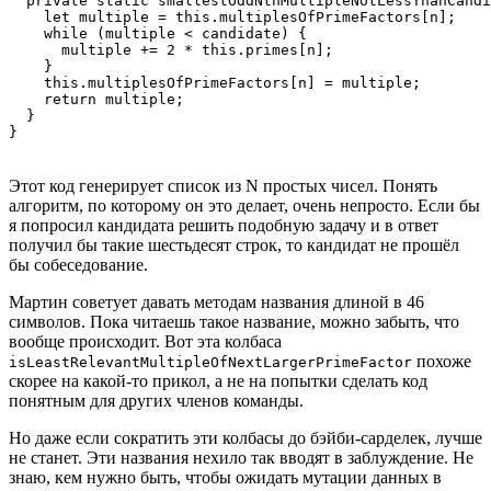
  private static smallestOddNthMultipleNotLessThanCandi
    let multiple = this.multiplesOfPrimeFactors[n];

    while (multiple < candidate) {

      multiple += 2 * this.primes[n];

    }

    this.multiplesOfPrimeFactors[n] = multiple;

    return multiple;

  }

Этот код генерирует список из N простых чисел. Понять
алгоритм, по которому он это делает, очень непросто. Если бы
я попросил кандидата решить подобную задачу и в ответ
получил бы такие шестьдесят строк, то кандидат не прошёл
бы собеседование.
Мартин советует давать методам названия длиной в 46
символов. Пока читаешь такое название, можно забыть, что
вообще происходит. Вот эта колбаса
похоже
isLeastRelevantMultipleOfNextLargerPrimeFactor
скорее на какой-то прикол, а не на попытки сделать код
понятным для других членов команды.
Но даже если сократить эти колбасы до бэйби-сарделек, лучше
не станет. Эти названия нехило так вводят в заблуждение. Не
знаю, кем нужно быть, чтобы ожидать мутации данных в