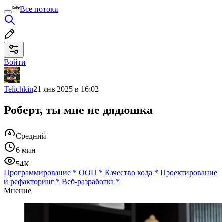
Все потоки
Войти
Telichkin
21 янв 2025 в 16:02
Роберт, ты мне не дядюшка
Средний
6 мин
54K
Программирование
*
ООП
*
Качество кода
*
Проектирование
и рефакторинг
*
Веб-разработка
*
Мнение