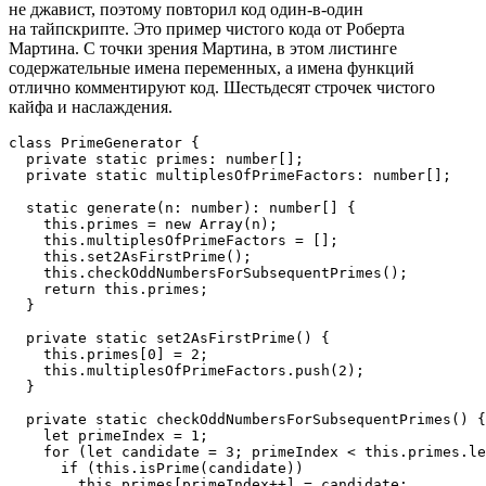
не джавист, поэтому повторил код один‑в-один
на тайпскрипте. Это пример чистого кода от Роберта
Мартина. С точки зрения Мартина, в этом листинге
содержательные имена переменных, а имена функций
отлично комментируют код. Шестьдесят строчек чистого
кайфа и наслаждения.
class PrimeGenerator {

  private static primes: number[];

  private static multiplesOfPrimeFactors: number[];

  static generate(n: number): number[] {

    this.primes = new Array(n);

    this.multiplesOfPrimeFactors = [];

    this.set2AsFirstPrime();

    this.checkOddNumbersForSubsequentPrimes();

    return this.primes;

  }

  private static set2AsFirstPrime() {

    this.primes[0] = 2;

    this.multiplesOfPrimeFactors.push(2);

  }

  private static checkOddNumbersForSubsequentPrimes() {

    let primeIndex = 1;

    for (let candidate = 3; primeIndex < this.primes.le
      if (this.isPrime(candidate))

        this.primes[primeIndex++] = candidate;
