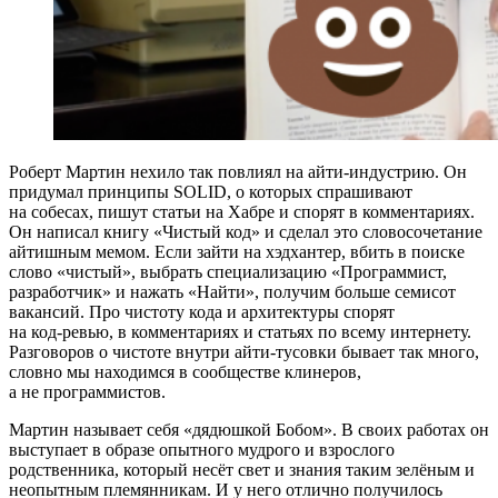
Роберт Мартин нехило так повлиял на айти‑индустрию. Он
придумал принципы SOLID, о которых спрашивают
на собесах, пишут статьи на Хабре и спорят в комментариях.
Он написал книгу «Чистый код» и сделал это словосочетание
айтишным мемом. Если зайти на хэдхантер, вбить в поиске
слово «чистый», выбрать специализацию «Программист,
разработчик» и нажать «Найти», получим больше семисот
вакансий. Про чистоту кода и архитектуры спорят
на код‑ревью, в комментариях и статьях по всему интернету.
Разговоров о чистоте внутри айти‑тусовки бывает так много,
словно мы находимся в сообществе клинеров,
а не программистов.
Мартин называет себя «дядюшкой Бобом». В своих работах он
выступает в образе опытного мудрого и взрослого
родственника, который несёт свет и знания таким зелёным и
неопытным племянникам. И у него отлично получилось