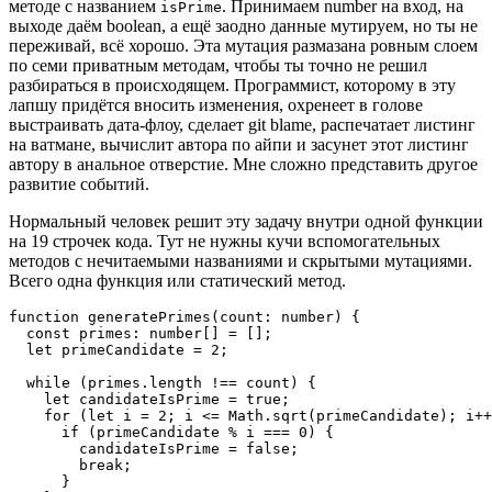
методе с названием
. Принимаем number на вход, на
isPrime
выходе даём boolean, а ещё заодно данные мутируем, но ты не
переживай, всё хорошо. Эта мутация размазана ровным слоем
по семи приватным методам, чтобы ты точно не решил
разбираться в происходящем. Программист, которому в эту
лапшу придётся вносить изменения, охренеет в голове
выстраивать дата-флоу, сделает git blame, распечатает листинг
на ватмане, вычислит автора по айпи и засунет этот листинг
автору в анальное отверстие. Мне сложно представить другое
развитие событий.
Нормальный человек решит эту задачу внутри одной функции
на 19 строчек кода. Тут не нужны кучи вспомогательных
методов с нечитаемыми названиями и скрытыми мутациями.
Всего одна функция или статический метод.
function generatePrimes(count: number) {

  const primes: number[] = [];

  let primeCandidate = 2;

  while (primes.length !== count) {

    let candidateIsPrime = true;

    for (let i = 2; i <= Math.sqrt(primeCandidate); i++
      if (primeCandidate % i === 0) {

        candidateIsPrime = false;

        break;

      }
