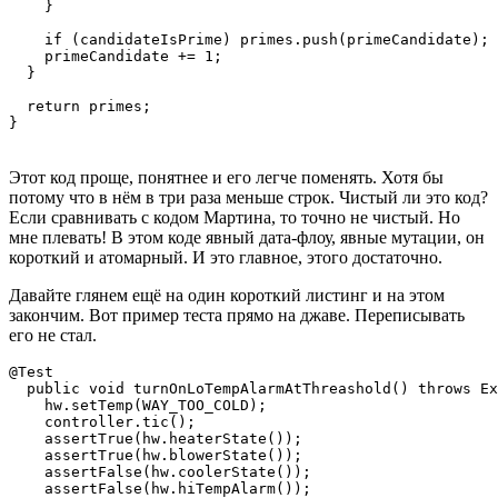
    }

    if (candidateIsPrime) primes.push(primeCandidate);

    primeCandidate += 1;

  }

  return primes;

Этот код проще, понятнее и его легче поменять. Хотя бы
потому что в нём в три раза меньше строк. Чистый ли это код?
Если сравнивать с кодом Мартина, то точно не чистый. Но
мне плевать! В этом коде явный дата-флоу, явные мутации, он
короткий и атомарный. И это главное, этого достаточно.
Давайте глянем ещё на один короткий листинг и на этом
закончим. Вот пример теста прямо на джаве. Переписывать
его не стал.
@Test

  public void turnOnLoTempAlarmAtThreashold() throws Ex
    hw.setTemp(WAY_TOO_COLD);

    controller.tic();

    assertTrue(hw.heaterState());

    assertTrue(hw.blowerState());

    assertFalse(hw.coolerState());

    assertFalse(hw.hiTempAlarm());
