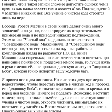
Говорит, что в такой записи сложнее допустить ошибку, чем в
прямых как палка
и
. Подтверждений
assertTrue
assertFalse
у Мартина никаких нет. Всё учение о чистом коде строится
лишь на вере.
Вообще, Роберт Мартин в своей книге делает очень много
заявлений и лозунгов, иллюстрирует их отвратительными
примерами кода и не приводит никаких подтверждений.
Этим книга "Чистый код" кардинально отличается от
"Совершенного кода" Макконнелла. В "Совершенном коде"
нет лозунгов, зато есть ссылки на научные работы и
комплексный взгляд на разработку ПО. Да, книга
Макконнелла старенькая, но если хочется что-то почитать про
написание понятного и поддерживаемого кода, то лучше взять
в руки именно её, а не пропагандистскую агитку от "дядюшки
Боба", которая точно испортит вашу кодовую базу.
Я привел всего два листинга. Но если этих двух примеров
недостаточно, чтобы перестать верить в чистый код и пророка
его "дядюшку Боба", то значит вера ваша слишком крепка, и я
перед ней бессилен. Ничего не поделать. Возможно, наступит
момент, когда вы тоже возьмёте в руки свою печатную копию
учения о чистом коде, откроете листинги, внимательно их
почитаете и ужаснётесь. В этот момент вам откроется истина.
Просто сейчас вы к ней не готовы.