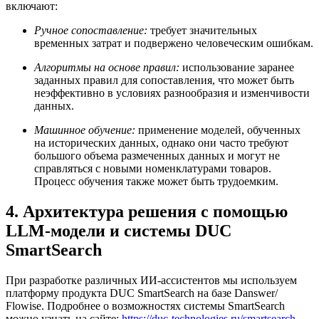
включают:
Ручное сопоставление:
требует значительных
временных затрат и подвержено человеческим ошибкам.
Алгоритмы на основе правил:
использование заранее
заданных правил для сопоставления, что может быть
неэффективно в условиях разнообразия и изменчивости
данных.
Машинное обучение:
применение моделей, обученных
на исторических данных, однако они часто требуют
большого объема размеченных данных и могут не
справляться с новыми номенклатурами товаров.
Процесс обучения также может быть трудоемким.
4. Архитектура решения с помощью
LLM-модели и системы DUC
SmartSearch
При разработке различных ИИ-ассистентов мы используем
платформу продукта DUC SmartSearch на базе Danswer/
Flowise. Подробнее о возможностях системы SmartSearch
можно узнать на сайте:
https://duc-technologies.ru/smartsearch
.