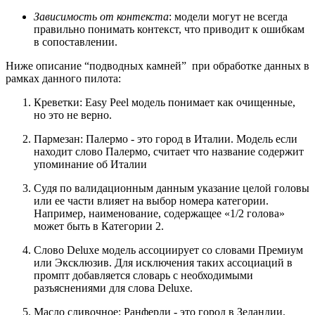
Зависимость от контекста
: модели могут не всегда
правильно понимать контекст, что приводит к ошибкам
в сопоставлении.
Ниже описание “подводных камней” при обработке данных в
рамках данного пилота:
Креветки: Easy Peel модель понимает как очищенные,
но это не верно.
Пармезан: Палермо - это город в Италии. Модель если
находит слово Палермо, считает что название содержит
упоминание об Италии
Судя по валидационным данным указание целой головы
или ее части влияет на выбор номера категории.
Например, наименование, содержащее «1/2 голова»
может быть в Категории 2.
Слово Deluxe модель ассоциирует со словами Премиум
или Эксклюзив. Для исключения таких ассоциаций в
промпт добавляется словарь с необходимыми
разъяснениями для слова Deluxe.
Масло сливочное: Ранферли - это город в Зеландии.