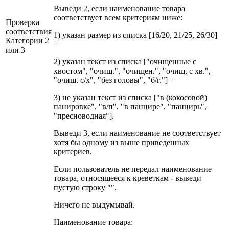
Выведи 2, если наименование товара
соответствует всем критериям ниже:
Проверка
соответствия
1) указан размер из списка [16/20, 21/25, 26/30]
Категории 2
+
или 3
2) указан текст из списка ["очищенные с
хвостом", "очищ.", "очищен.", "очищ, с хв.",
"очищ. с/х", "без головы", "б/г."] +
3) не указан текст из списка ["в (кокосовой)
панировке", "в/п", "в панцире", "панцирь",
"пресноводная"].
Выведи 3, если наименование не соответствует
хотя бы одному из выше приведенных
критериев.
Если пользователь не передал наименование
товара, относящееся к креветкам - выведи
пустую строку "".
Ничего не выдумывай.
Наименование товара: