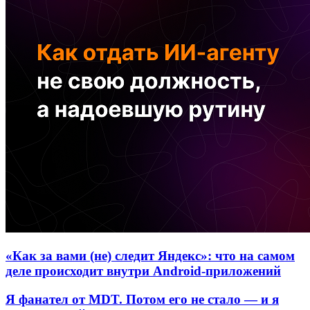
«Как за вами (не) следит Яндекс»: что на самом
деле происходит внутри Android-приложений
Я фанател от MDT. Потом его не стало — и я