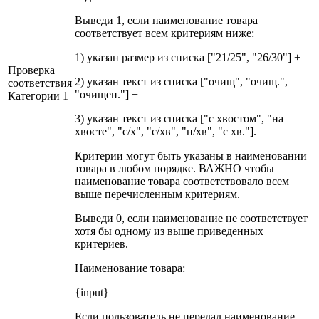
Выведи 1, если наименование товара
соответствует всем критериям ниже:
1) указан размер из списка ["21/25", "26/30"] +
Проверка
2) указан текст из списка ["очищ", "очищ.",
соответствия
"очищен."] +
Категории 1
3) указан текст из списка ["с хвостом", "на
хвосте", "с/х", "с/хв", "н/хв", "с хв."].
Критерии могут быть указаны в наименовании
товара в любом порядке. ВАЖНО чтобы
наименование товара соответствовало всем
выше перечисленным критериям.
Выведи 0, если наименование не соответствует
хотя бы одному из выше приведенных
критериев.
Наименование товара:
{input}
Если пользователь не передал наименование