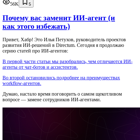
56K
5
Почему вас заменит ИИ‑агент (и
как этого избежать)
Привет, Хабр! Это Илья Петухов, руководитель проектов
развития ИИ-решений в Directum. Сегодня я продолжаю
серию статей про ИИ-агентов:
В первой части статьи мы разобрались, чем отличаются ИИ-
агенты от чат-ботов и ассистентов.
Во второй остановились подробнее на преимуществах
workflow-агентов.
Думаю, настало время поговорить о самом щекотливом
вопросе — замене сотрудников ИИ-агентами.