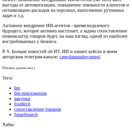
выгоды от автоматизации, повышение лояльности клиентов и
оптимизацию расходов на персонал, выполнение рутинных
задач и т.д.
Активное внедрение ИИ-агентов - время недалекого
будущего, которое активно наступает, а задача сопоставления
номенклатур товаров будет, на наш взгляд, одной из наиболее
востребованных у бизнеса.
P. S. Больше новостей об ИТ, ИИ и наших кейсах в моем
авторском телеграм-канале:
t.me/dataundercontrol
.
[Реклама удалена мод.]
Теги:
llm
llm-приложения
закупки
foodtech
сопоставление товаров
SmartSearch
Хабы: