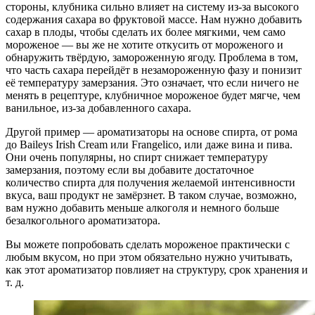
стороны, клубника сильно влияет на систему из-за высокого
содержания сахара во фруктовой массе. Нам нужно добавить
сахар в плоды, чтобы сделать их более мягкими, чем само
мороженое — вы же не хотите откусить от мороженого и
обнаружить твёрдую, замороженную ягоду. Проблема в том,
что часть сахара перейдёт в незамороженную фазу и понизит
её температуру замерзания. Это означает, что если ничего не
менять в рецептуре, клубничное мороженое будет мягче, чем
ванильное, из-за добавленного сахара.
Другой пример — ароматизаторы на основе спирта, от рома
до Baileys Irish Cream или Frangelico, или даже вина и пива.
Они очень популярны, но спирт снижает температуру
замерзания, поэтому если вы добавите достаточное
количество спирта для получения желаемой интенсивности
вкуса, ваш продукт не замёрзнет. В таком случае, возможно,
вам нужно добавить меньше алкоголя и немного больше
безалкогольного ароматизатора.
Вы можете попробовать сделать мороженое практически с
любым вкусом, но при этом обязательно нужно учитывать,
как этот ароматизатор повлияет на структуру, срок хранения и
т. д.