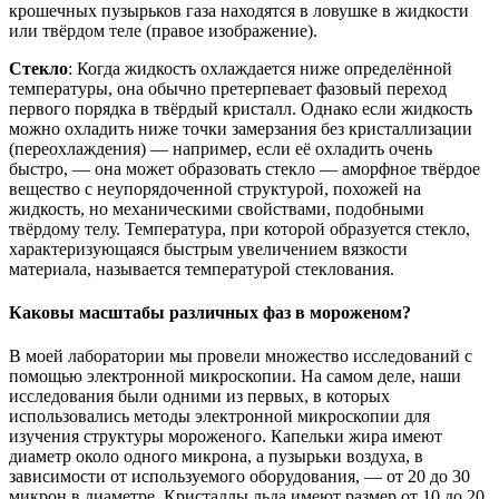
крошечных пузырьков газа находятся в ловушке в жидкости
или твёрдом теле (правое изображение).
Стекло
: Когда жидкость охлаждается ниже определённой
температуры, она обычно претерпевает фазовый переход
первого порядка в твёрдый кристалл. Однако если жидкость
можно охладить ниже точки замерзания без кристаллизации
(переохлаждения) — например, если её охладить очень
быстро, — она может образовать стекло — аморфное твёрдое
вещество с неупорядоченной структурой, похожей на
жидкость, но механическими свойствами, подобными
твёрдому телу. Температура, при которой образуется стекло,
характеризующаяся быстрым увеличением вязкости
материала, называется температурой стеклования.
Каковы масштабы различных фаз в мороженом?
В моей лаборатории мы провели множество исследований с
помощью электронной микроскопии. На самом деле, наши
исследования были одними из первых, в которых
использовались методы электронной микроскопии для
изучения структуры мороженого. Капельки жира имеют
диаметр около одного микрона, а пузырьки воздуха, в
зависимости от используемого оборудования, — от 20 до 30
микрон в диаметре. Кристаллы льда имеют размер от 10 до 20