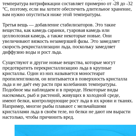
температура витрификации составляет примерно от -28 до -32
°С, поэтому, если вы хотите обеспечить длительное хранение,
вам нужно опуститься ниже этой температуры.
Третья вещь — добавление стабилизаторов. Это такие
вещества, как камедь саранки, гуаровая камедь или
целлюлозная камедь, а также некоторые новые. Они
увеличивают вязкость незамерзшей фазы. Это замедляет
скорость рекристаллизации льда, поскольку замедляет
диффузию воды и рост льда.
Существуют и другие новые вещества, которые могут
предотвратить перекристаллизацию льда в крупные
кристаллы. Один из них называется моностеарат
пропиленгликоля, он впитывается в поверхность кристалла
льда и не даёт ему расти при колебаниях температуры.
Подобное мы наблюдаем и в природе. Некоторые виды
насекомых, рыб и растений, живущих в холодной среде,
имеют белки, контролирующие рост льда в их крови и тканях.
Например, многие рыбы плавают с мельчайшими
кристаллами льда в своём теле, но белки не дают им вырасти
настолько, чтобы причинить вред.