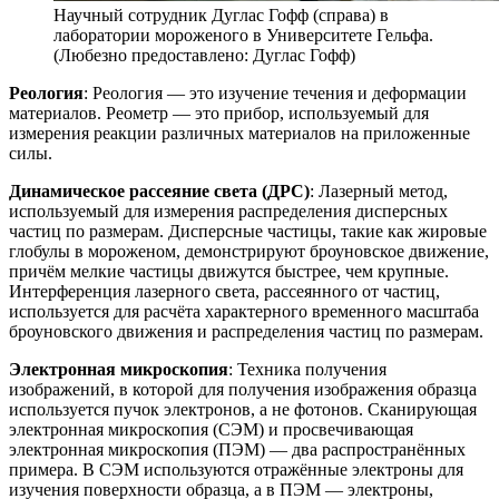
Научный сотрудник Дуглас Гофф (справа) в
лаборатории мороженого в Университете Гельфа.
(Любезно предоставлено: Дуглас Гофф)
Реология
: Реология — это изучение течения и деформации
материалов. Реометр — это прибор, используемый для
измерения реакции различных материалов на приложенные
силы.
Динамическое рассеяние света (ДРС)
: Лазерный метод,
используемый для измерения распределения дисперсных
частиц по размерам. Дисперсные частицы, такие как жировые
глобулы в мороженом, демонстрируют броуновское движение,
причём мелкие частицы движутся быстрее, чем крупные.
Интерференция лазерного света, рассеянного от частиц,
используется для расчёта характерного временного масштаба
броуновского движения и распределения частиц по размерам.
Электронная микроскопия
: Техника получения
изображений, в которой для получения изображения образца
используется пучок электронов, а не фотонов. Сканирующая
электронная микроскопия (СЭМ) и просвечивающая
электронная микроскопия (ПЭМ) — два распространённых
примера. В СЭМ используются отражённые электроны для
изучения поверхности образца, а в ПЭМ — электроны,