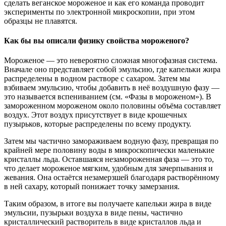
сделать веганское мороженое и как его команда проводит
эксперименты по электронной микроскопии, при этом
образцы не плавятся.
Как бы вы описали физику свойства мороженого?
Мороженое — это невероятно сложная многофазная система.
Вначале оно представляет собой эмульсию, где капельки жира
распределены в водном растворе с сахаром. Затем мы
взбиваем эмульсию, чтобы добавить в неё воздушную фазу —
это называется вспениванием (см. «Фазы в мороженом»). В
замороженном мороженом около половины объёма составляет
воздух. Этот воздух присутствует в виде крошечных
пузырьков, которые распределены по всему продукту.
Затем мы частично замораживаем водную фазу, превращая по
крайней мере половину воды в микроскопически маленькие
кристаллы льда. Оставшаяся незамороженная фаза — это то,
что делает мороженое мягким, удобным для зачерпывания и
жевания. Она остаётся незамерзшей благодаря растворённому
в ней сахару, который понижает точку замерзания.
Таким образом, в итоге вы получаете капельки жира в виде
эмульсии, пузырьки воздуха в виде пены, частично
кристаллический растворитель в виде кристаллов льда и