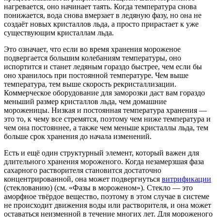
нагревается, оно начинает таять. Когда температура снова
понижается, вода снова вмерзает в ледяную фазу, но она не
создаёт новых кристаллов льда, а просто прирастает к уже
существующим кристаллам льда.
Это означает, что если во время хранения мороженое
подвергается большим колебаниям температуры, оно
испортится и станет ледяным гораздо быстрее, чем если бы
оно хранилось при постоянной температуре. Чем выше
температура, тем выше скорость рекристаллизации.
Коммерческое оборудование для заморозки даст вам гораздо
меньший размер кристаллов льда, чем домашние
мороженицы. Низкая и постоянная температура хранения —
это то, к чему все стремятся, поэтому чем ниже температура и
чем она постояннее, а также чем меньше кристаллы льда, тем
больше срок хранения до начала изменений.
Есть и ещё один структурный элемент, который важен для
длительного хранения мороженого. Когда незамерзшая фаза
сахарного растворителя становится достаточно
концентрированной, она может подвергнуться
витрификации
(стеклованию) (см. «Фазы в мороженом»). Стекло — это
аморфное твёрдое вещество, поэтому в этом случае в системе
не происходит движения воды или растворителя, и она может
оставаться неизменной в течение многих лет. Для мороженого